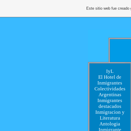
Este sitio web fue creado
IyL
El Hotel de
Inmigrantes
Colectividades
Argentinas
Inmigrantes
destacados
Inmigracion y
Literatura
Antologia
Inmigrante