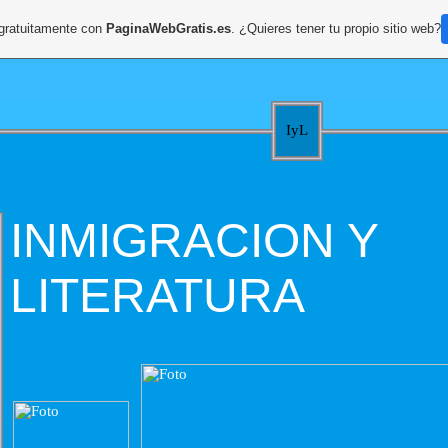
 gratuitamente con
PaginaWebGratis.es
. ¿Quieres tener tu propio sitio web?
IyL
INMIGRACION Y
LITERATURA