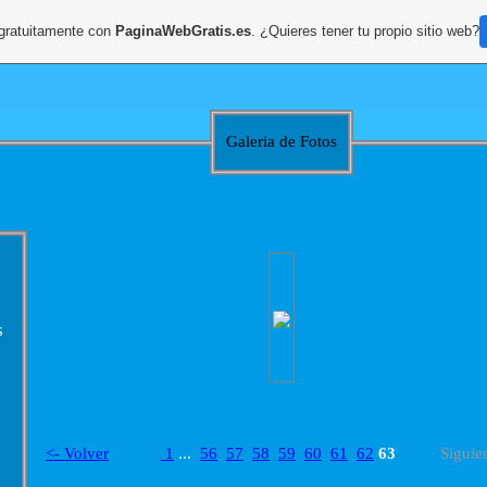
 gratuitamente con
PaginaWebGratis.es
. ¿Quieres tener tu propio sitio web?
Galeria de Fotos
s
<- Volver
1
...
56
57
58
59
60
61
62
63
Siguie