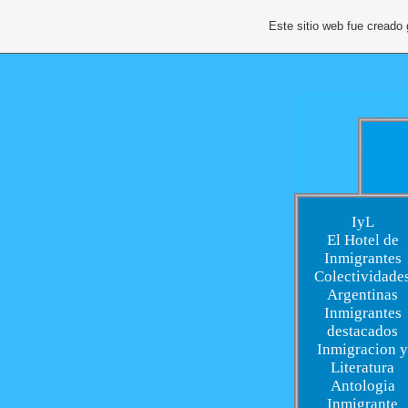
Este sitio web fue creado
IyL
El Hotel de
Inmigrantes
Colectividade
Argentinas
Inmigrantes
destacados
Inmigracion y
Literatura
Antologia
Inmigrante