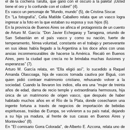
el de la cochería Tarulla, que ganó con el oscuro a la paleta! ¡Usted
tiene el oro y lo confunde con el cobre!” (4).
Es vasco un personaje de “Mundo, mundo” (5), de Cristina Siscar.
En “La fotografía”, Celia Matilde Caballero relata que un vasco logra
ingresar a la foto en la que estaban su esposa y sus hijos (6).
En la provincia de Buenos Aires se afinca el protagonista de un cuento
de Arturo M. García: “Don Javier Echegaray y Tarragona, oriundo de
San Sebastián en el país vasco y como su nación, fuerte de
temperamento, férrea voluntad, constante en el trabajo y perseverante
en sus ideas había llegado a la Argentina a los doce años con unas
ansias inconmensurables de hacerse la América. Recaló en Buenos
Aires, pero la ciudad que crecía no le brindaba muchas ilusiones y
esperanzas” (7).
Arturo M. García relata, en “Ella eligió así”, lo sucedido a Raquel
Amanda Olascoaga, hija de vascos tomada cautiva por Biguá, con
quien pidió contraer matrimonio cristiano, rehusando volver a la
sociedad. Cuando la llevaron los indios, ella era una “mujer de treinta
años de edad, dama de recio temple y extraordinaria hermosura, hija
única de un matrimonio de origen vasco, que después de haber
habitado muchos años en el Río de la Plata, donde cosecharon una
ingente fortuna a través de negocios de importación de bebidas
espirituosas, traídas de Europa, se volvieron a su país natal, dejando
a su hija ya madura, al frente de sus casas en Buenos Aires y
Montevideo” (8).
En "El comisario Gorra Colorada", de Alberto E. Azcona, relata uno de