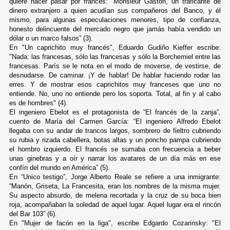
quiere hacer pasar por francés: “Monsieur Gastón, un traficante de
dinero extranjero a quien acudían sus compañeros del Banco, y él
mismo, para algunas especulaciones menores, tipo de confianza,
honesto delincuente del mercado negro que jamás había vendido un
dólar o un marco falsos” (3).
En "Un caprichito muy francés", Eduardo Gudiño Kieffer escribe:
"Nada: las francesas, sólo las francesas y sólo la Borchemiel entre las
francesas. París se le nota en el modo de moverse, de vestirse, de
desnudarse. De caminar. ¡Y de hablar! De hablar haciendo rodar las
erres. Y de mostrar esos caprichitos muy franceses que uno no
entiende. No, uno no entiende pero los soporta. Total, al fin y al cabo
es de hombres" (4).
El ingeniero Ebelot es el protagonista de “El francés de la zanja”,
cuento de María del Carmen García: “El ingeniero Alfredo Ebelot
llegaba con su andar de trancos largos, sombrero de fieltro cubriendo
su rubia y rizada cabellera, botas altas y un poncho pampa cubriendo
el hombro izquierdo. El francés se sumaba con frecuencia a beber
unas ginebras y a oír y narrar los avatares de un día más en ese
confín del mundo en América” (5).
En “Unico testigo”, Jorge Alberto Reale se refiere a una inmigrante:
“Manón, Griseta, La Francesita, eran los nombres de la misma mujer.
Su aspecto absurdo, de melena recortada y la cruz de su boca bien
roja, acompañaban la soledad de aquel lugar. Aquel lugar era el rincón
del Bar 103” (6).
En "Mujer de facón en la liga", escribe Edgardo Cozarinsky: "El