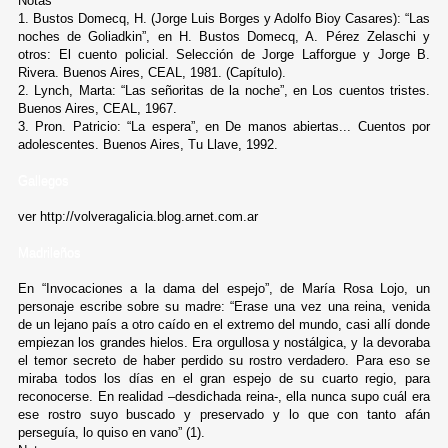
Notas
1. Bustos Domecq, H. (Jorge Luis Borges y Adolfo Bioy Casares): “Las
noches de Goliadkin”, en H. Bustos Domecq, A. Pérez Zelaschi y
otros: El cuento policial. Selección de Jorge Lafforgue y Jorge B.
Rivera. Buenos Aires, CEAL, 1981. (Capítulo).
2. Lynch, Marta: “Las señoritas de la noche”, en Los cuentos tristes.
Buenos Aires, CEAL, 1967.
3. Pron. Patricio: “La espera”, en De manos abiertas... Cuentos por
adolescentes. Buenos Aires, Tu Llave, 1992.
Gallegos
ver http://volveragalicia.blog.arnet.com.ar
Madrileños
En “Invocaciones a la dama del espejo”, de María Rosa Lojo, un
personaje escribe sobre su madre: “Erase una vez una reina, venida
de un lejano país a otro caído en el extremo del mundo, casi allí donde
empiezan los grandes hielos. Era orgullosa y nostálgica, y la devoraba
el temor secreto de haber perdido su rostro verdadero. Para eso se
miraba todos los días en el gran espejo de su cuarto regio, para
reconocerse. En realidad –desdichada reina-, ella nunca supo cuál era
ese rostro suyo buscado y preservado y lo que con tanto afán
perseguía, lo quiso en vano” (1).