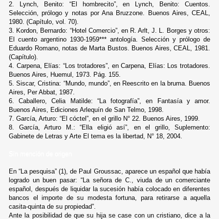
2. Lynch, Benito: “El hombrecito”, en Lynch, Benito: Cuentos.
Selección, prólogo y notas por Ana Bruzzone. Buenos Aires, CEAL,
1980. (Capítulo, vol. 70).
3. Kordon, Bernardo: “Hotel Comercio”, en R. Arlt, J. L. Borges y otros:
El cuento argentino 1930-1959*** antología. Selección y prólogo de
Eduardo Romano, notas de Marta Bustos. Buenos Aires, CEAL, 1981.
(Capítulo).
4. Carpena, Elías: “Los trotadores”, en Carpena, Elías: Los trotadores.
Buenos Aires, Huemul, 1973. Pág. 155.
5. Siscar, Cristina: “Mundo, mundo”, en Reescrito en la bruma. Buenos
Aires, Per Abbat, 1987.
6. Caballero, Celia Matilde: “La fotografía”, en Fantasía y amor.
Buenos Aires, Ediciones Arlequín de San Telmo, 1998.
7. García, Arturo: “El cóctel”, en el grillo N° 22. Buenos Aires, 1999.
8. García, Arturo M.: “Ella eligió así”, en el grillo, Suplemento:
Gabinete de Letras y Arte El tema es la libertad, N° 18, 2004.
Sin mención de origen
En “La pesquisa” (1), de Paul Groussac, aparece un español que había
logrado un buen pasar: “La señora de C., viuda de un comerciante
español, después de liquidar la sucesión había colocado en diferentes
bancos el importe de su modesta fortuna, para retirarse a aquella
casita-quinta de su propiedad”.
Ante la posibilidad de que su hija se case con un cristiano, dice a la