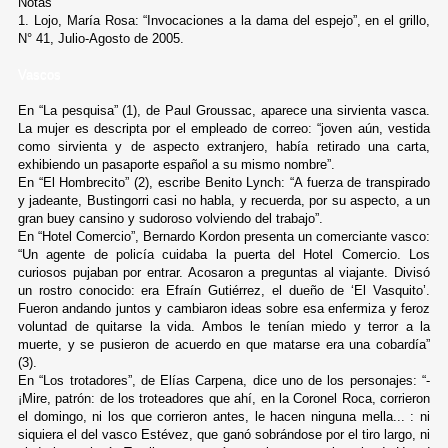
Notas
1. Lojo, María Rosa: “Invocaciones a la dama del espejo”, en el grillo,
N° 41, Julio-Agosto de 2005.
Vascos
En “La pesquisa” (1), de Paul Groussac, aparece una sirvienta vasca.
La mujer es descripta por el empleado de correo: “joven aún, vestida
como sirvienta y de aspecto extranjero, había retirado una carta,
exhibiendo un pasaporte español a su mismo nombre”.
En “El Hombrecito” (2), escribe Benito Lynch: “A fuerza de transpirado
y jadeante, Bustingorri casi no habla, y recuerda, por su aspecto, a un
gran buey cansino y sudoroso volviendo del trabajo”.
En “Hotel Comercio”, Bernardo Kordon presenta un comerciante vasco:
“Un agente de policía cuidaba la puerta del Hotel Comercio. Los
curiosos pujaban por entrar. Acosaron a preguntas al viajante. Divisó
un rostro conocido: era Efraín Gutiérrez, el dueño de ‘El Vasquito’.
Fueron andando juntos y cambiaron ideas sobre esa enfermiza y feroz
voluntad de quitarse la vida. Ambos le tenían miedo y terror a la
muerte, y se pusieron de acuerdo en que matarse era una cobardía”
(3).
En “Los trotadores”, de Elías Carpena, dice uno de los personajes: “-
¡Mire, patrón: de los troteadores que ahí, en la Coronel Roca, corrieron
el domingo, ni los que corrieron antes, le hacen ninguna mella... : ni
siquiera el del vasco Estévez, que ganó sobrándose por el tiro largo, ni