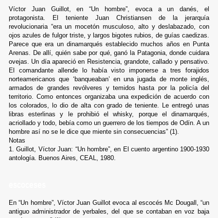
Víctor Juan Guillot, en “Un hombre”, evoca a un danés, el
protagonista. El teniente Juan Christiansen de la jerarquía
revolucionaria “era un mocetón musculoso, alto y deslabazado, con
ojos azules de fulgor triste, y largos bigotes rubios, de guías caedizas.
Parece que era un dinamarqués establecido muchos años en Punta
Arenas. De allí, quién sabe por qué, ganó la Patagonia, donde cuidara
ovejas. Un día apareció en Resistencia, grandote, callado y pensativo.
El comandante allende lo había visto imponerse a tres forajidos
norteamericanos que ‘banqueaban’ en una jugada de monte inglés,
armados de grandes revólveres y temidos hasta por la policía del
territorio. Como entonces organizaba una expedición de acuerdo con
los colorados, lo dio de alta con grado de teniente. Le entregó unas
libras esterlinas y le prohibió el whisky, porque el dinamarqués,
acriollado y todo, bebía como un guerrero de los tiempos de Odín. A un
hombre así no se le dice que miente sin consecuencias” (1).
Notas
1. Guillot, Víctor Juan: “Un hombre”, en El cuento argentino 1900-1930
antología. Buenos Aires, CEAL, 1980.
escoceses
En “Un hombre”, Víctor Juan Guillot evoca al escocés Mc Dougall, “un
antiguo administrador de yerbales, del que se contaban en voz baja