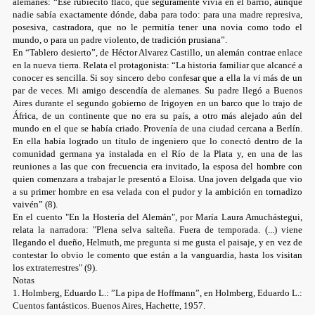
alemanes: “Ese rubiecito flaco, que seguramente vivía en el barrio, aunque
nadie sabía exactamente dónde, daba para todo: para una madre represiva,
posesiva, castradora, que no le permitía tener una novia como todo el
mundo, o para un padre violento, de tradición prusiana”.
En “Tablero desierto”, de Héctor Alvarez Castillo, un alemán contrae enlace
en la nueva tierra. Relata el protagonista: “La historia familiar que alcancé a
conocer es sencilla. Si soy sincero debo confesar que a ella la vi más de un
par de veces. Mi amigo descendía de alemanes. Su padre llegó a Buenos
Aires durante el segundo gobierno de Irigoyen en un barco que lo trajo de
África, de un continente que no era su país, a otro más alejado aún del
mundo en el que se había criado. Provenía de una ciudad cercana a Berlín.
En ella había logrado un título de ingeniero que lo conectó dentro de la
comunidad germana ya instalada en el Río de la Plata y, en una de las
reuniones a las que con frecuencia era invitado, la esposa del hombre con
quien comenzara a trabajar le presentó a Eloisa. Una joven delgada que vio
a su primer hombre en esa velada con el pudor y la ambición en tornadizo
vaivén” (8).
En el cuento "En la Hostería del Alemán", por María Laura Amuchástegui,
relata la narradora: "Plena selva salteña. Fuera de temporada. (...) viene
llegando el dueño, Helmuth, me pregunta si me gusta el paisaje, y en vez de
contestar lo obvio le comento que están a la vanguardia, hasta los visitan
los extraterrestres" (9).
Notas
1. Holmberg, Eduardo L.: ”La pipa de Hoffmann”, en Holmberg, Eduardo L.:
Cuentos fantásticos. Buenos Aires, Hachette, 1957.