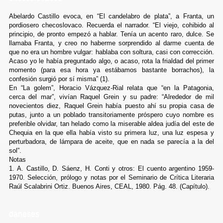
Abelardo Castillo evoca, en “El candelabro de plata”, a Franta, un
pordiosero checoslovaco. Recuerda el narrador. “El viejo, cohibido al
principio, de pronto empezó a hablar. Tenía un acento raro, dulce. Se
llamaba Franta, y creo no haberme sorprendido al darme cuenta de
que no era un hombre vulgar: hablaba con soltura, casi con corrección.
Acaso yo le había preguntado algo, o acaso, rota la frialdad del primer
momento (para esa hora ya estábamos bastante borrachos), la
confesión surgió por sí misma” (1).
En “La golem”, Horacio Vázquez-Rial relata que “en la Patagonia,
cerca del mar”, vivían Raquel Grein y su padre: “Alrededor de mil
novecientos diez, Raquel Grein había puesto ahí su propia casa de
putas, junto a un poblado transitoriamente próspero cuyo nombre es
preferible olvidar, tan helado como la miserable aldea judía del este de
Chequia en la que ella había visto su primera luz, una luz espesa y
perturbadora, de lámpara de aceite, que en nada se parecía a la del
sol”.
Notas
1. A. Castillo, D. Sáenz, H. Conti y otros: El cuento argentino 1959-
1970. Selección, prólogo y notas por el Seminario de Crítica Literaria
Raúl Scalabrini Ortiz. Buenos Aires, CEAL, 1980. Pág. 48. (Capítulo).
daneses