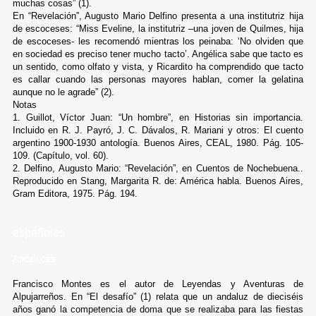
muchas cosas” (1).
En “Revelación”, Augusto Mario Delfino presenta a una institutriz hija
de escoceses: “Miss Eveline, la institutriz –una joven de Quilmes, hija
de escoceses- les recomendó mientras los peinaba: ‘No olviden que
en sociedad es preciso tener mucho tacto’. Angélica sabe que tacto es
un sentido, como olfato y vista, y Ricardito ha comprendido que tacto
es callar cuando las personas mayores hablan, comer la gelatina
aunque no le agrade” (2).
Notas
1. Guillot, Víctor Juan: “Un hombre”, en Historias sin importancia.
Incluido en R. J. Payró, J. C. Dávalos, R. Mariani y otros: El cuento
argentino 1900-1930 antología. Buenos Aires, CEAL, 1980. Pág. 105-
109. (Capítulo, vol. 60).
2. Delfino, Augusto Mario: “Revelación”, en Cuentos de Nochebuena..
Reproducido en Stang, Margarita R. de: América habla. Buenos Aires,
Gram Editora, 1975. Pág. 194.
españoles
Andaluces
Francisco Montes es el autor de Leyendas y Aventuras de
Alpujarreños. En “El desafío” (1) relata que un andaluz de dieciséis
años ganó la competencia de doma que se realizaba para las fiestas