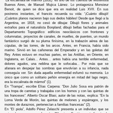
“La escalinata de mármol (1852)” es uno de los cuentos de Misteriosa
Buenos Aires, de Manuel Mujica Láinez. Lo protagoniza Monsieur
Benoit, de quien se dice que era en realidad Luis XVII. En sus
postreros instantes, el francés recuerda su vida: “¡Cuánto dibujó!
¡Cuántos planos nacieron bajo sus dedos hábiles! Desde que llegó a la
Argentina, en 1818, no cesó de dibujar. Dibujó flores y animales
extraños para el naturalista Bonpland; dibujó bellas fachadas para el
Departamento Topográfico: edificios neoclásicos con frontones y
columnatas, proyectos de canales, de muelles, de puentes, un mundo
fantástico surgió de su pluma finísima, en la trabazón aérea de las
cúpulas, de las torres, de los arcos. Antes, en Francia, había sido
marino. Sirvió en las cañoneras del Emperador y en las goletas del
Rey. Antes estuvo en muchas partes, en las Antillas, en Oriente, en
Inglaterra, en Calais... Antes... antes había una terrible enfermedad,
dolores agudos, una neblina que le sofocaba... Por más que se
afanara en despejar las sombras que envolvían a su infancia, nada
conseguía ver. Sin duda aquella enfermedad esfumó su memoria. Lo
único que como un solitario peñón emergía en mitad del lago negro,
era la escalinata de mármol” (1).
En “Trampa”, escribe Elías Carpena: “Don Julio Sosa era patrón de
una tropa de carretas y trabajaba con los hornos y con las quintas de
los franceses”. Alberto Oscar Blasi, autor de las notas, explica: “En la
Loma Verde de Morón, las quintas de melones y espárragos, y los
montes de duraznos, pertenecían a familias francesas” (2).
En “El piola”, Adolfo Pérez Zelaschi presenta a un individuo que se