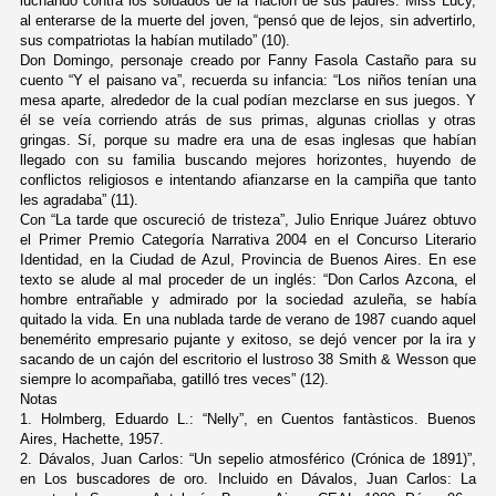
luchando contra los soldados de la nación de sus padres. Miss Lucy,
al enterarse de la muerte del joven, “pensó que de lejos, sin advertirlo,
sus compatriotas la habían mutilado” (10).
Don Domingo, personaje creado por Fanny Fasola Castaño para su
cuento “Y el paisano va”, recuerda su infancia: “Los niños tenían una
mesa aparte, alrededor de la cual podían mezclarse en sus juegos. Y
él se veía corriendo atrás de sus primas, algunas criollas y otras
gringas. Sí, porque su madre era una de esas inglesas que habían
llegado con su familia buscando mejores horizontes, huyendo de
conflictos religiosos e intentando afianzarse en la campiña que tanto
les agradaba” (11).
Con “La tarde que oscureció de tristeza”, Julio Enrique Juárez obtuvo
el Primer Premio Categoría Narrativa 2004 en el Concurso Literario
Identidad, en la Ciudad de Azul, Provincia de Buenos Aires. En ese
texto se alude al mal proceder de un inglés: “Don Carlos Azcona, el
hombre entrañable y admirado por la sociedad azuleña, se había
quitado la vida. En una nublada tarde de verano de 1987 cuando aquel
benemérito empresario pujante y exitoso, se dejó vencer por la ira y
sacando de un cajón del escritorio el lustroso 38 Smith & Wesson que
siempre lo acompañaba, gatilló tres veces” (12).
Notas
1. Holmberg, Eduardo L.: “Nelly”, en Cuentos fantàsticos. Buenos
Aires, Hachette, 1957.
2. Dávalos, Juan Carlos: “Un sepelio atmosférico (Crónica de 1891)”,
en Los buscadores de oro. Incluido en Dávalos, Juan Carlos: La