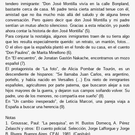
tendero inmigrante: “Don José Montilla vivía en la calle Bonpland,
bastante cerca de casa. Mi padre tenía cierta amistad tenue con él,
amistad que no iba mucho más allá del saludo y de alguna breve
conversación. Pero quiero decir que don José Montilla y mi padre
sentían un mutuo afecto silencioso. Gracias a esta relación, yo puedo
ahora contar la historia de don José Montilla” (5).
Para conjurar la nostalgia, algunos inmigrantes traen de su tierra algo
que les resulta especialmente querido: un retrato, un mantón, fotos...
O el olivo que la española plantó en el fondo de su casa, en el cuento
“Don Paulino”, de Marita Minellono (6).
En “El encuentro”, de Jonatan Gastón Nakache, encontramos un mozo
español (7).
El protagonista de “La foto”, de Alicia Pombar de Tourón, es un
descendiente de hispanos: “Se llamaba Juan Carlos, era argentino,
porteño, y había nacido en Versalles (...) Era nieto de inmigrantes
españoles, agricultores por parte paterna, que buscaron alejar a sus
hijos mayores de la guerra, y dejaron sus campos soñando volver. Su
padre, uno de los menores, no compartía ese sueño” (8).
En "Un cambio inesperado", de Leticia Marcori, una pareja viaja a
España a buscar una herencia (9).
Notas
1. Groussac, Paul: “La pesquisa”, en H. Bustos Domecq, A. Pérez
Zelaschi y otros: El cuento policial. Selección, Jorge Lafforgue y Jorge
B. Rivera. Buenos Aires, CEAL, 1981. (Capítulo).