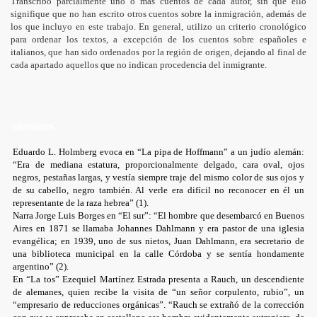
Transcribo parcialmente uno o más cuentos de cada autor, sin que ello
signifique que no han escrito otros cuentos sobre la inmigración, además de
los que incluyo en este trabajo. En general, utilizo un criterio cronológico
para ordenar los textos, a excepción de los cuentos sobre españoles e
italianos, que han sido ordenados por la región de origen, dejando al final de
cada apartado aquellos que no indican procedencia del inmigrante.
alemanes
Eduardo L. Holmberg evoca en “La pipa de Hoffmann” a un judío alemán:
“Era de mediana estatura, proporcionalmente delgado, cara oval, ojos
negros, pestañas largas, y vestía siempre traje del mismo color de sus ojos y
de su cabello, negro también. Al verle era difícil no reconocer en él un
representante de la raza hebrea” (1).
Narra Jorge Luis Borges en “El sur”: “El hombre que desembarcó en Buenos
Aires en 1871 se llamaba Johannes Dahlmann y era pastor de una iglesia
evangélica; en 1939, uno de sus nietos, Juan Dahlmann, era secretario de
una biblioteca municipal en la calle Córdoba y se sentía hondamente
argentino” (2).
En “La tos” Ezequiel Martínez Estrada presenta a Rauch, un descendiente
de alemanes, quien recibe la visita de “un señor corpulento, rubio”, un
“empresario de reducciones orgánicas”. “Rauch se extrañó de la corrección