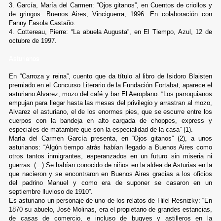
3. García, María del Carmen: “Ojos gitanos”, en Cuentos de criollos y
de gringos. Buenos Aires, Vinciguerra, 1996. En colaboración con
Fanny Fasola Castaño.
4. Cottereau, Pierre: “La abuela Augusta”, en El Tiempo, Azul, 12 de
octubre de 1997.
Asturianos
En “Carroza y reina”, cuento que da título al libro de Isidoro Blaisten
premiado en el Concurso Literario de la Fundación Fortabat, aparece el
asturiano Alvarez, mozo del café y bar El Aeroplano: “Los parroquianos
empujan para llegar hasta las mesas del privilegio y arrastran al mozo,
Alvarez el asturiano, el de los enormes pies, que se escurre entre los
cuerpos con la bandeja en alto cargada de choppes, express y
especiales de matambre que son la especialidad de la casa” (1).
María del Carmen García presenta, en “Ojos gitanos” (2), a unos
asturianos: “Algún tiempo atrás habían llegado a Buenos Aires como
otros tantos inmigrantes, esperanzados en un futuro sin miseria ni
guerras. (...) Se habían conocido de niños en la aldea de Asturias en la
que nacieron y se encontraron en Buenos Aires gracias a los oficios
del padrino Manuel y como era de suponer se casaron en un
septiembre lluvioso de 1910”.
Es asturiano un personaje de uno de los relatos de Hilel Resnizky: “En
1870 su abuelo, José Molinas, era el propietario de grandes estancias,
de casas de comercio, e incluso de buqyes y astilleros en la