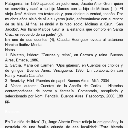
Patagonia. En 1870 apareció un judío ruso, Jacobo Alter Grun, quien
se convirtió y casó a su hijo Marcos con la hija de Molinas (...) -El
viejo José Molinas era testarudo y, para decirte la verdad, tacaño. Por
muchos años alejó de sí a su yerno judío, enfrentándose con el rencor
de su hija. Al final se rindió y lo hizo socio. Molinas & Grun. ‘San
Jacobo’. Así llamó Marcos Grun a la estancia que compró en Santa
Cruz, en recuerdo de su padre” (3).
En uno de sus cuentos (4), Claudia Rodríguez evoca al asturiano
Narciso Ibáñez Menta.
Notas
1. Blaisten, Isidoro: “Carroza y reina”, en Carroza y reina. Buenos
Aires, Emecé, 1986.
2. García, María del Carmen: “Ojos gitanos”, en Cuentos de criollos y
de gringos. Buenos Aires, Vinciguerra, 1996. En colaboración con
Fanny Fasola Castaño.
3. Resnizky, Hilel: Puentes de papel. Buenos Aires, Milá, 2004.
4. Varios autores: Cuentos de la Abadía de Carfax - Historias
contemporáneas de horror y fantasía. Comentado, recopilado y
seleccionado por Nomi Pendzik. Buenos Aires, Pasoborgo, 2006. 188
pp.
Baleares
En “La niña de Ibiza” (1), Jorge Alberto Reale refleja la emigración y la
nostalgia de una familia oriunda de esa localidad: “Esta historia