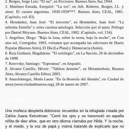
2. Borges, Jorge Luis: “El sur”, en Ficciones. Buenos Aires, Sur, 1944.
3. Martínez Estrada, Ezequiel: “La tos”, en Arlt, Roberto, Borges, J.L. y
otros: El cuento argentino. 1930-1959***. Buenos Aires, CEAL, 1981.
(Capítulo, vol. 83).
4. Hernández, Juan José: “El inocente”, en Hernández, Juan José: “La
señorita Estrella” y otros cuentos antología. Selección por el autor. Prólogo
por Daniel Moyano. Buenos Aires, CEAL, 1982. (Capítulo, vol. 134).
5. Angelino, Diego: "Bajo la luna, sobre la tierra, bajo la noche", en Con
otro sol, Corregidor, 1993, volumen que acompaña las ediciones de Diario
Popular (Buenos Aires), El Día (La Plata) y Democracia (Junín).
6. Ruiz Guiñazú, Magdalena: “El sortilegio”, en La Nación, 20 de diciembre
de 1998.
7. Korovsky, Santiago: “Esperanza”, en Aequalis.
8. Alvarez Castillo, Héctor: “Tablero desierto”, en Metamorfosis, Buenos
Aires, Alvarez Castillo Editor, 2005.
9. Amuchástegui, María Laura: "En la Hostería del Alemán", en Ciudad de
arena (www.ciudaddearena.org), 28 de marzo de 2007.
austríacos
Una muñeca despierta dolorosos recuerdos en la refugiada creada por
Zahira Juana Ketzelman: "Cerró los ojos y se transmutó en aquella
niñita de diez años, que en otro idioma clamaba por Hilda. Y la noche,
y el miedo, y la voz de papá y mamá tratando de explicarle que no