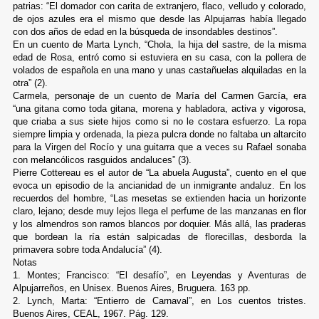
patrias: “El domador con carita de extranjero, flaco, velludo y colorado,
de ojos azules era el mismo que desde las Alpujarras había llegado
con dos años de edad en la búsqueda de insondables destinos”.
En un cuento de Marta Lynch, “Chola, la hija del sastre, de la misma
edad de Rosa, entró como si estuviera en su casa, con la pollera de
volados de española en una mano y unas castañuelas alquiladas en la
otra” (2).
Carmela, personaje de un cuento de María del Carmen García, era
“una gitana como toda gitana, morena y habladora, activa y vigorosa,
que criaba a sus siete hijos como si no le costara esfuerzo. La ropa
siempre limpia y ordenada, la pieza pulcra donde no faltaba un altarcito
para la Virgen del Rocío y una guitarra que a veces su Rafael sonaba
con melancólicos rasguidos andaluces” (3).
Pierre Cottereau es el autor de “La abuela Augusta”, cuento en el que
evoca un episodio de la ancianidad de un inmigrante andaluz. En los
recuerdos del hombre, “Las mesetas se extienden hacia un horizonte
claro, lejano; desde muy lejos llega el perfume de las manzanas en flor
y los almendros son ramos blancos por doquier. Más allá, las praderas
que bordean la ría están salpicadas de florecillas, desborda la
primavera sobre toda Andalucía” (4).
Notas
1. Montes; Francisco: “El desafío”, en Leyendas y Aventuras de
Alpujarreños, en Unisex. Buenos Aires, Bruguera. 163 pp.
2. Lynch, Marta: “Entierro de Carnaval”, en Los cuentos tristes.
Buenos Aires, CEAL, 1967. Pág. 129.