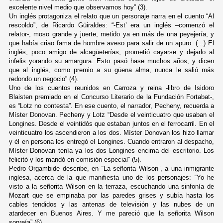
excelente nivel medio que observamos hoy” (3).
Un inglés protagoniza el relato que un personaje narra en el cuento “Al
rescoldo”, de Ricardo Güiraldes: “-Est’ era un inglés –comenzó el
relator-, moso grande y juerte, metido ya en más de una peyejería, y
que había criao fama de hombre aveso para salir de un apuro. (...) El
inglés, poco amigo de alcagüeterías, prometió cayarse y dejarlo al
infelis yorando su amargura. Esto pasó hase muchos años, y dicen
que al inglés, como premio a su güena alma, nunca le salió más
redondo un negocio” (4).
Uno de los cuentos reunidos en Carroza y reina -libro de Isidoro
Blaisten premiado en el Concurso Literario de la Fundación Fortabat-,
es “Lotz no contesta”. En ese cuento, el narrador, Pecheny, recuerda a
Míster Donovan. Pecheny y Lotz “Desde el veinticuatro que usaban el
Longines. Desde el veintidós que estaban juntos en el ferrocarril. En el
veinticuatro los ascendieron a los dos. Míster Donovan los hizo llamar
y él en persona les entregó el Longines. Cuando entraron al despacho,
Míster Donovan tenía ya los dos Longines encima del escritorio. Los
felicitó y los mandó en comisión especial” (5).
Pedro Orgambide describe, en “La señorita Wilson”, a una inmigrante
inglesa, acerca de la que manifiesta uno de los personajes: “Yo he
visto a la señorita Wilson en la terraza, escuchando una sinfonía de
Mozart que se empinaba por las paredes grises y subía hasta los
cables tendidos y las antenas de televisión y las nubes de un
atardecer en Buenos Aires. Y me pareció que la señorita Wilson
sonreía” (6).