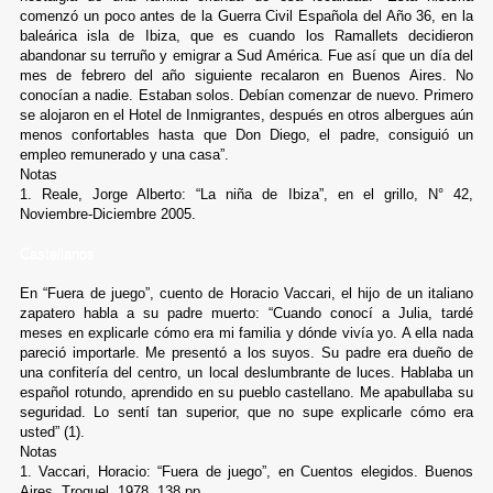
comenzó un poco antes de la Guerra Civil Española del Año 36, en la
baleárica isla de Ibiza, que es cuando los Ramallets decidieron
abandonar su terruño y emigrar a Sud América. Fue así que un día del
mes de febrero del año siguiente recalaron en Buenos Aires. No
conocían a nadie. Estaban solos. Debían comenzar de nuevo. Primero
se alojaron en el Hotel de Inmigrantes, después en otros albergues aún
menos confortables hasta que Don Diego, el padre, consiguió un
empleo remunerado y una casa”.
Notas
1. Reale, Jorge Alberto: “La niña de Ibiza”, en el grillo, N° 42,
Noviembre-Diciembre 2005.
Castellanos
En “Fuera de juego”, cuento de Horacio Vaccari, el hijo de un italiano
zapatero habla a su padre muerto: “Cuando conocí a Julia, tardé
meses en explicarle cómo era mi familia y dónde vivía yo. A ella nada
pareció importarle. Me presentó a los suyos. Su padre era dueño de
una confitería del centro, un local deslumbrante de luces. Hablaba un
español rotundo, aprendido en su pueblo castellano. Me apabullaba su
seguridad. Lo sentí tan superior, que no supe explicarle cómo era
usted” (1).
Notas
1. Vaccari, Horacio: “Fuera de juego”, en Cuentos elegidos. Buenos
Aires, Troquel, 1978. 138 pp.