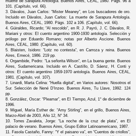
muerte de Sarapura Antología. Buenos Aires, CEAL, 1980. Págs. 96 a
101. (Capítulo, vol. 66).
3. Dávalos, Juan Carlos: “Mister Meaney”, en Los buscadores de oro.
Incluido en Dávalos, Juan Carlos: La muerte de Sarapura Antología.
Buenos Aires, CEAL, 1980. Págs. 102 a 106. (Capítulo, vol. 66).
4. Güiraldes, Ricardo; “Al rescoldo”, en R. J. Payró, J. C. Dávalos, R.
Mariani y otros: El cuento argentino 1900-1930 antología. Selección y
prólogo por Eduardo Romano; notas por Alberto Ascione. Buenos
Aires, CEAL, 1980. (Capítulo, vol. 60).
5. Blaisten, Isidoro: “Lotz no contesta”, en Carroza y reina. Buenos
Aires, Emecé, 1986. 219 pp.
6. Orgambide, Pedro: “La señorita Wilson”, en La buena gente. Buenos
Aires, Sudamericana. Incluido en A. Castillo, D. Sáenz, H. Conti y
otros: El cuento argentino 1959-1970 antología. Buenos Aires, CEAL,
1981. (Capítulo, vol. 107).
7. Linardi, Marta Celina: “Huella digital”, en Varios autores: Nosotros el
Sur. Selección de Nené D’Inzeo. Buenos Aires, Tu Llave, 1992. 124
pp.
8. González, Oscar: “Pleamar”, en El Tiempo, Azul, 1° de diciembre de
1996.
9. Miguel, María Esther de: “Amy Stirling”, en el grillo, Buenos Aires,
Marzo-Abril de 2003, Año 12, N° 34.
10. Torres Zavaleta, Jorge: “La noche de la cruz de plata”, en El
palacio de verano. Buenos Aires, Grupo Editor Latinoamericano, 1987.
11. Fasola Castaño, Fanny: “Y el paisano va”, en “Cuentos de criollos”,