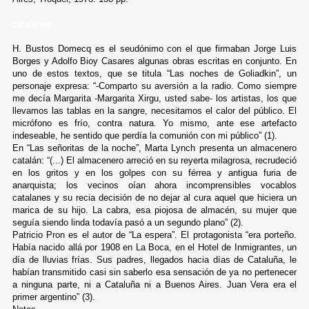
catalanes
H. Bustos Domecq es el seudónimo con el que firmaban Jorge Luis
Borges y Adolfo Bioy Casares algunas obras escritas en conjunto. En
uno de estos textos, que se titula “Las noches de Goliadkin”, un
personaje expresa: “-Comparto su aversión a la radio. Como siempre
me decía Margarita -Margarita Xirgu, usted sabe- los artistas, los que
llevamos las tablas en la sangre, necesitamos el calor del público. El
micrófono es frío, contra natura. Yo mismo, ante ese artefacto
indeseable, he sentido que perdía la comunión con mi público” (1).
En “Las señoritas de la noche”, Marta Lynch presenta un almacenero
catalán: “(...) El almacenero arreció en su reyerta milagrosa, recrudeció
en los gritos y en los golpes con su férrea y antigua furia de
anarquista; los vecinos oían ahora incomprensibles vocablos
catalanes y su recia decisión de no dejar al cura aquel que hiciera un
marica de su hijo. La cabra, esa piojosa de almacén, su mujer que
seguía siendo linda todavía pasó a un segundo plano” (2).
Patricio Pron es el autor de “La espera”. El protagonista “era porteño.
Había nacido allá por 1908 en La Boca, en el Hotel de Inmigrantes, un
día de lluvias frías. Sus padres, llegados hacia días de Cataluña, le
habían transmitido casi sin saberlo esa sensación de ya no pertenecer
a ninguna parte, ni a Cataluña ni a Buenos Aires. Juan Vera era el
primer argentino” (3).