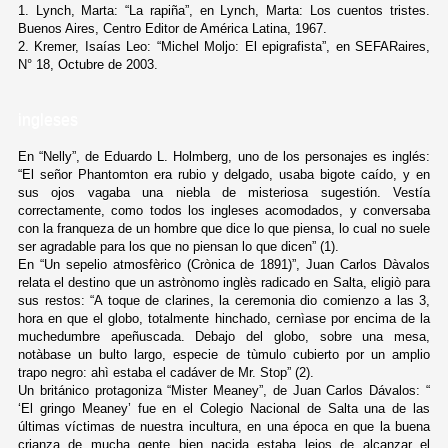
1. Lynch, Marta: “La rapiña”, en Lynch, Marta: Los cuentos tristes.
Buenos Aires, Centro Editor de América Latina, 1967.
2. Kremer, Isaías Leo: “Michel Moljo: El epigrafista”, en SEFARaires,
N° 18, Octubre de 2003.
ingleses
En “Nelly”, de Eduardo L. Holmberg, uno de los personajes es inglés:
“El señor Phantomton era rubio y delgado, usaba bigote caído, y en
sus ojos vagaba una niebla de misteriosa sugestión. Vestía
correctamente, como todos los ingleses acomodados, y conversaba
con la franqueza de un hombre que dice lo que piensa, lo cual no suele
ser agradable para los que no piensan lo que dicen” (1).
En “Un sepelio atmosfèrico (Crònica de 1891)”, Juan Carlos Dàvalos
relata el destino que un astrònomo inglès radicado en Salta, eligiò para
sus restos: “A toque de clarines, la ceremonia dio comienzo a las 3,
hora en que el globo, totalmente hinchado, cernìase por encima de la
muchedumbre apeñuscada. Debajo del globo, sobre una mesa,
notàbase un bulto largo, especie de tùmulo cubierto por un amplio
trapo negro: ahì estaba el cadáver de Mr. Stop” (2).
Un británico protagoniza “Mister Meaney”, de Juan Carlos Dávalos: “
‘El gringo Meaney’ fue en el Colegio Nacional de Salta una de las
últimas víctimas de nuestra incultura, en una época en que la buena
crianza de mucha gente bien nacida estaba lejos de alcanzar el