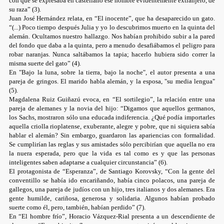
con que se expresaba en castellano ese hombre evidentemente extranjero, de
su raza” (3).
Juan José Hernández relata, en “El inocente”, que ha desaparecido un gato.
“(...) Poco tiempo después Julia y yo lo descubrimos muerto en la quinta del
alemán. Ocultamos nuestro hallazgo. Nos habían prohibido subir a la pared
del fondo que daba a la quinta, pero a menudo desafiábamos el peligro para
robar naranjas. Nunca saltábamos la tapia; hacerlo hubiera sido correr la
misma suerte del gato” (4).
En "Bajo la luna, sobre la tierra, bajo la noche", el autor presenta a una
pareja de gringos. El marido habla alemán, y la esposa, "su media lengua"
(5).
Magdalena Ruiz Guiñazú evoca, en “El sortilegio”, la relación entre una
pareja de alemanes y la novia del hijo: “Digamos que aquellos germanos,
los Sachs, mostraron sólo una educada indiferencia. ¿Qué podía importarles
aquella criolla rioplatense, exuberante, alegre y pobre, que ni siquiera sabía
hablar el alemán? Sin embargo, guardaron las apariencias con formalidad.
Se cumplirían las reglas y sus amistades sólo percibirían que aquella no era
la nuera esperada, pero que la vida es tal como es y que las personas
inteligentes saben adaptarse a cualquier circunstancia” (6).
El protagonista de “Esperanza”, de Santiago Korovsky, “Con la gente del
conventillo se había ido encariñando, había cinco polacos, una pareja de
gallegos, una pareja de judíos con un hijo, tres italianos y dos alemanes. Era
gente humilde, cariñosa, generosa y solidaria. Algunos habían probado
suerte como él, pero, también, habían perdido” (7).
En “El hombre frío”, Horacio Vázquez-Rial presenta a un descendiente de