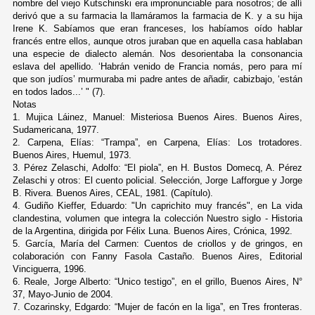
nombre del viejo Kutschinski era impronunciable para nosotros; de allí
derivó que a su farmacia la llamáramos la farmacia de K. y a su hija
Irene K. Sabíamos que eran franceses, los habíamos oído hablar
francés entre ellos, aunque otros juraban que en aquella casa hablaban
una especie de dialecto alemán. Nos desorientaba la consonancia
eslava del apellido. ‘Habrán venido de Francia nomás, pero para mí
que son judíos’ murmuraba mi padre antes de añadir, cabizbajo, ‘están
en todos lados...’ " (7).
Notas
1. Mujica Láinez, Manuel: Misteriosa Buenos Aires. Buenos Aires,
Sudamericana, 1977.
2. Carpena, Elías: “Trampa”, en Carpena, Elías: Los trotadores.
Buenos Aires, Huemul, 1973.
3. Pérez Zelaschi, Adolfo: “El piola”, en H. Bustos Domecq, A. Pérez
Zelaschi y otros: El cuento policial. Selección, Jorge Lafforgue y Jorge
B. Rivera. Buenos Aires, CEAL, 1981. (Capítulo).
4. Gudiño Kieffer, Eduardo: "Un caprichito muy francés", en La vida
clandestina, volumen que integra la colección Nuestro siglo - Historia
de la Argentina, dirigida por Félix Luna. Buenos Aires, Crónica, 1992.
5. García, María del Carmen: Cuentos de criollos y de gringos, en
colaboración con Fanny Fasola Castaño. Buenos Aires, Editorial
Vinciguerra, 1996.
6. Reale, Jorge Alberto: “Unico testigo”, en el grillo, Buenos Aires, N°
37, Mayo-Junio de 2004.
7. Cozarinsky, Edgardo: “Mujer de facón en la liga”, en Tres fronteras.