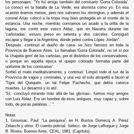
los personajes: "Yo fuí amigo también del comisario 'Gorra Colorada'.
Lo conocí en la batalla de La Verde, era alsinista como yo. En esa
ocasión éramos menos, pero nos salvaron los rémington, y además el
coronel Arias colocó a la tropa muy bien protegida en el monte de la
estancia. Una noche, mientras comíamos un asado a la orilla de la
laguna, me contó este vasco Aldaz, que en Navarra durante las
'carlistadas', estuvo preso en setenta y dos cárceles. Consiguió
escapar y llegar a la Argentina, donde peleó contra López Jordán".
'Después -continuó el dueño de casa- se hizo famoso en toda la
Provincia de Buenos Aires. Lo llamaban 'Gorra Colorada', no sé si por
la 'chapela gorri' de los carlistas, por el distintivo de los conservadores,
o porque en aquella época el quepis colorado formaba parte del
uniforme de los comisarios'.
Sorbió el mate meditativamente, y continuó: 'Limpió todo el sur de la
Provincia de vagos y criminales, y una vez él solo atropelló a facón al
'Tigre del Quequén, un tal Felipe Pachecho, que debía catorce
muertes. Lo desarmó y lo ató'.
'Sí, -concluyó mirando más allá de las glicinas-, fuimos muy amigos
con Luis Aldaz. Era un hombre de esos antiguos, muy capaz y, sobre
todo, de pocas palabras...' ".
Notas
1. Groussac, Paul: “La pesquisa”, en H. Bustos Domecq, A. Pérez
Zelaschi y otros: El cuento policial. Selecc. de Jorge Lafforgue y Jorge
B. Rivera. Buenos Aires, CEAL, 1981. (Capítulo).