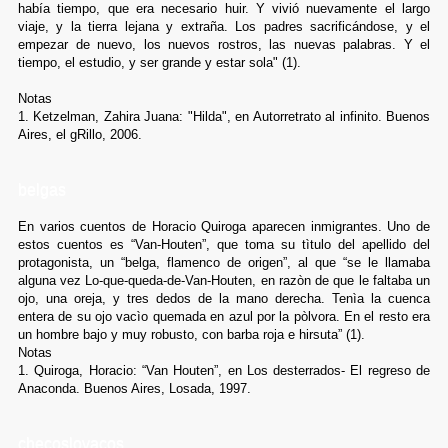
había tiempo, que era necesario huir. Y vivió nuevamente el largo
viaje, y la tierra lejana y extraña. Los padres sacrificándose, y el
empezar de nuevo, los nuevos rostros, las nuevas palabras. Y el
tiempo, el estudio, y ser grande y estar sola" (1).
Notas
1. Ketzelman, Zahira Juana: "Hilda", en Autorretrato al infinito. Buenos
Aires, el gRillo, 2006.
belgas
En varios cuentos de Horacio Quiroga aparecen inmigrantes. Uno de
estos cuentos es “Van-Houten”, que toma su tìtulo del apellido del
protagonista, un “belga, flamenco de origen”, al que “se le llamaba
alguna vez Lo-que-queda-de-Van-Houten, en razòn de que le faltaba un
ojo, una oreja, y tres dedos de la mano derecha. Tenìa la cuenca
entera de su ojo vacìo quemada en azul por la pòlvora. En el resto era
un hombre bajo y muy robusto, con barba roja e hirsuta” (1).
Notas
1. Quiroga, Horacio: “Van Houten”, en Los desterrados- El regreso de
Anaconda. Buenos Aires, Losada, 1997.
checoslovacos