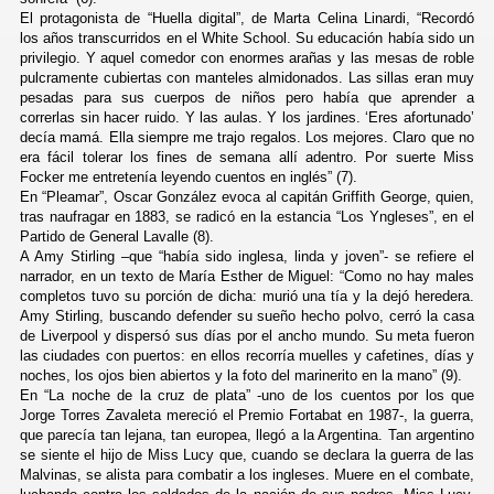
El protagonista de “Huella digital”, de Marta Celina Linardi, “Recordó
los años transcurridos en el White School. Su educación había sido un
privilegio. Y aquel comedor con enormes arañas y las mesas de roble
pulcramente cubiertas con manteles almidonados. Las sillas eran muy
pesadas para sus cuerpos de niños pero había que aprender a
correrlas sin hacer ruido. Y las aulas. Y los jardines. ‘Eres afortunado’
decía mamá. Ella siempre me trajo regalos. Los mejores. Claro que no
era fácil tolerar los fines de semana allí adentro. Por suerte Miss
Focker me entretenía leyendo cuentos en inglés” (7).
En “Pleamar”, Oscar González evoca al capitán Griffith George, quien,
tras naufragar en 1883, se radicó en la estancia “Los Yngleses”, en el
Partido de General Lavalle (8).
A Amy Stirling –que “había sido inglesa, linda y joven”- se refiere el
narrador, en un texto de María Esther de Miguel: “Como no hay males
completos tuvo su porción de dicha: murió una tía y la dejó heredera.
Amy Stirling, buscando defender su sueño hecho polvo, cerró la casa
de Liverpool y dispersó sus días por el ancho mundo. Su meta fueron
las ciudades con puertos: en ellos recorría muelles y cafetines, días y
noches, los ojos bien abiertos y la foto del marinerito en la mano” (9).
En “La noche de la cruz de plata” -uno de los cuentos por los que
Jorge Torres Zavaleta mereció el Premio Fortabat en 1987-, la guerra,
que parecía tan lejana, tan europea, llegó a la Argentina. Tan argentino
se siente el hijo de Miss Lucy que, cuando se declara la guerra de las
Malvinas, se alista para combatir a los ingleses. Muere en el combate,