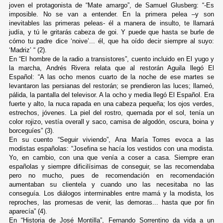
joven el protagonista de “Mate amargo”, de Samuel Glusberg: “-Es
imposible. No se van a entender. En la primera pelea –y son
inevitables las primeras peleas- él a manera de insulto, te llamará
judía, y tú le gritarás cabeza de goi. Y puede que hasta se burle de
cómo tu padre dice ‘noive’... él, que ha oído decir siempre al suyo:
‘Madriz’ “ (2).
En “El hombre de la radio a transistores”, cuento incluido en El yugo y
la marcha, Andrés Rivera relata que al restorán Aguila llegó El
Español: “A las ocho menos cuarto de la noche de ese martes se
levantaron las persianas del restorán; se prendieron las luces; llameó,
pálida, la pantalla del televisor. A la ocho y media llegó El Español. Era
fuerte y alto, la nuca rapada en una cabeza pequeña; los ojos verdes,
estrechos, jóvenes. La piel del rostro, quemada por el sol, tenía un
color rojizo, vestía overall y saco, camisa de algodón, oscura, boina y
borceguíes” (3).
En su cuento “Seguir viviendo”, Ana María Torres evoca a las
modistas españolas: “Josefina se hacía los vestidos con una modista.
Yo, en cambio, con una que venía a coser a casa. Siempre eran
españolas y siempre dificilísimas de conseguir, se las recomendaba
pero no mucho, pues de recomendación en recomendación
aumentaban su clientela y cuando uno las necesitaba no las
conseguía. Los diálogos interminables entre mamá y la modista, los
reproches, las promesas de venir, las demoras... hasta que por fin
aparecía” (4).
En “Historia de José Montilla”, Fernando Sorrentino da vida a un