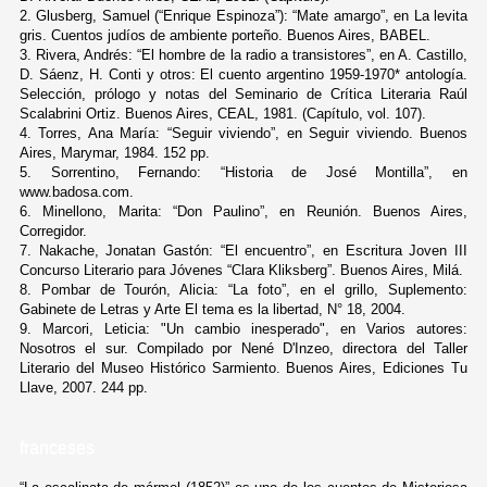
2. Glusberg, Samuel (“Enrique Espinoza”): “Mate amargo”, en La levita
gris. Cuentos judíos de ambiente porteño. Buenos Aires, BABEL.
3. Rivera, Andrés: “El hombre de la radio a transistores”, en A. Castillo,
D. Sáenz, H. Conti y otros: El cuento argentino 1959-1970* antología.
Selección, prólogo y notas del Seminario de Crítica Literaria Raúl
Scalabrini Ortiz. Buenos Aires, CEAL, 1981. (Capítulo, vol. 107).
4. Torres, Ana María: “Seguir viviendo”, en Seguir viviendo. Buenos
Aires, Marymar, 1984. 152 pp.
5. Sorrentino, Fernando: “Historia de José Montilla”, en
www.badosa.com.
6. Minellono, Marita: “Don Paulino”, en Reunión. Buenos Aires,
Corregidor.
7. Nakache, Jonatan Gastón: “El encuentro”, en Escritura Joven III
Concurso Literario para Jóvenes “Clara Kliksberg”. Buenos Aires, Milá.
8. Pombar de Tourón, Alicia: “La foto”, en el grillo, Suplemento:
Gabinete de Letras y Arte El tema es la libertad, N° 18, 2004.
9. Marcori, Leticia: "Un cambio inesperado", en Varios autores:
Nosotros el sur. Compilado por Nené D'Inzeo, directora del Taller
Literario del Museo Histórico Sarmiento. Buenos Aires, Ediciones Tu
Llave, 2007. 244 pp.
franceses