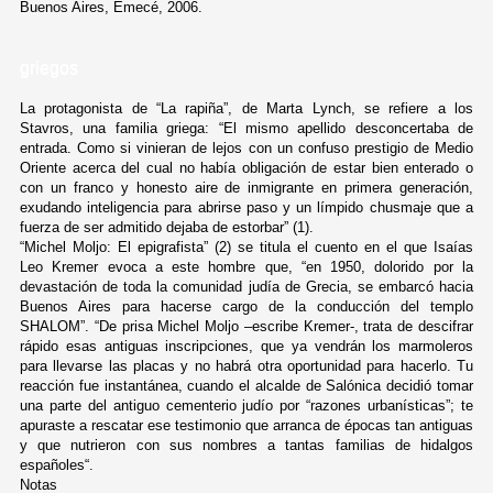
Buenos Aires, Emecé, 2006.
griegos
La protagonista de “La rapiña”, de Marta Lynch, se refiere a los
Stavros, una familia griega: “El mismo apellido desconcertaba de
entrada. Como si vinieran de lejos con un confuso prestigio de Medio
Oriente acerca del cual no había obligación de estar bien enterado o
con un franco y honesto aire de inmigrante en primera generación,
exudando inteligencia para abrirse paso y un límpido chusmaje que a
fuerza de ser admitido dejaba de estorbar” (1).
“Michel Moljo: El epigrafista” (2) se titula el cuento en el que Isaías
Leo Kremer evoca a este hombre que, “en 1950, dolorido por la
devastación de toda la comunidad judía de Grecia, se embarcó hacia
Buenos Aires para hacerse cargo de la conducción del templo
SHALOM”. “De prisa Michel Moljo –escribe Kremer-, trata de descifrar
rápido esas antiguas inscripciones, que ya vendrán los marmoleros
para llevarse las placas y no habrá otra oportunidad para hacerlo. Tu
reacción fue instantánea, cuando el alcalde de Salónica decidió tomar
una parte del antiguo cementerio judío por “razones urbanísticas”; te
apuraste a rescatar ese testimonio que arranca de épocas tan antiguas
y que nutrieron con sus nombres a tantas familias de hidalgos
españoles“.
Notas