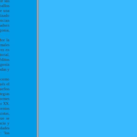
ir sus
ballos
de una
lizado
encian
Madsen
gonia,
bre la
imales
vez en
orial,
éditos
agonia
adas y
a como
ués el
queños
tegias
ormes
lo XX.
ientos
istas,
que se
ncia y
idades
: ‘los