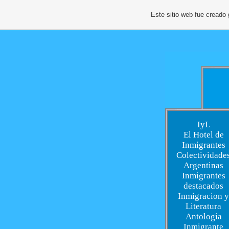
Este sitio web fue creado
IyL
El Hotel de
Inmigrantes
Colectividade
Argentinas
Inmigrantes
destacados
Inmigracion y
Literatura
Antologia
Inmigrante