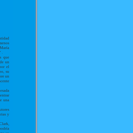
ntidad
 menos
 María
 .
as que
 de un
por el
po, su
pre un
scente
uesada
entrar
de una
utores
rias y
Clark,
podría