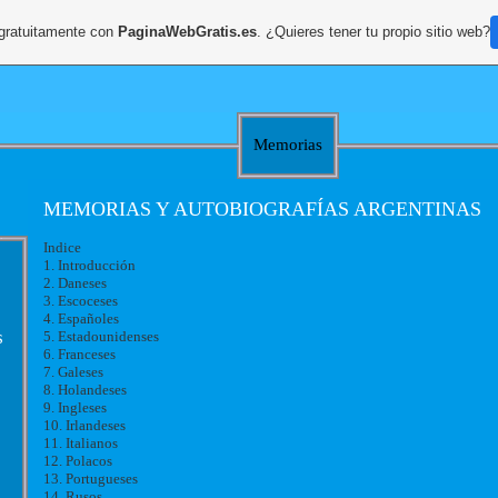
 gratuitamente con
PaginaWebGratis.es
. ¿Quieres tener tu propio sitio web?
Memorias
MEMORIAS Y AUTOBIOGRAFÍAS ARGENTINAS
Indice
1. Introducción
2. Daneses
3. Escoceses
4. Españoles
s
5. Estadounidenses
6. Franceses
7. Galeses
8. Holandeses
9. Ingleses
10. Irlandeses
11. Italianos
12. Polacos
13. Portugueses
14. Rusos