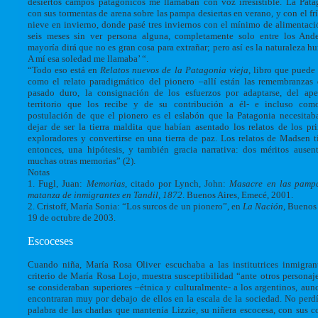
desiertos campos patagónicos me llamaban con voz irresistible. La Pata
con sus tormentas de arena sobre las pampa desiertas en verano, y con el frí
nieve en invierno, donde pasé tres inviernos con el mínimo de alimentació
seis meses sin ver persona alguna, completamente solo entre los And
mayoría dirá que no es gran cosa para extrañar; pero así es la naturaleza h
A mí esa soledad me llamaba’ “.
“Todo eso está en
Relatos nuevos de la Patagonia vieja
, libro que puede 
como el relato paradigmático del pionero –allí están las remembranzas
pasado duro, la consignación de los esfuerzos por adaptarse, del ap
territorio que los recibe y de su contribución a él- e incluso co
postulación de que el pionero es el eslabón que la Patagonia necesitab
dejar de ser la tierra maldita que habían asentado los relatos de los pr
exploradores y convertirse en una tierra de paz. Los relatos de Madsen t
entonces, una hipótesis, y también gracia narrativa: dos méritos ausen
muchas otras memorias” (2).
Notas
1. Fugl, Juan:
Memorias
, citado por Lynch, John:
Masacre en las pampa
matanza de inmigrantes en Tandil, 1872
. Buenos Aires, Emecé, 2001.
2. Cristoff, María Sonia: “Los surcos de un pionero”, en
La Nación
, Buenos 
19 de octubre de 2003.
Escoceses
Cuando niña, María Rosa Oliver escuchaba a las institutrices inmigran
criterio de María Rosa Lojo, muestra susceptibilidad “ante otros personaj
se consideraban superiores –étnica y culturalmente- a los argentinos, aun
encontraran muy por debajo de ellos en la escala de la sociedad. No perd
palabra de las charlas que mantenía Lizzie, su niñera escocesa, con sus c