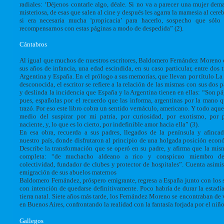
radiales: ‘Déjenos contarle algo, déale. Si no va a parecer una mujer dem
misteriosa, de esas que salen al cine y después les agarra la mamesia al cereb
si era necesaria mucha ‘propicacia’ para hacerlo, sospecho que sólo
recompensarnos con estas páginas a modo de despedida” (2).
Cántabros
Al igual que muchos de nuestros escritores, Baldomero Fernández Moreno
sus años de infancia, una edad escindida, en su caso particular, entre dos ti
Argentina y España. En el prólogo a sus memorias, que llevan por título La 
desconocida, el escritor se refiere a la relación de las mismas con sus dos pa
y deslinda la incidencia que España y la Argentina tienen en ellas: “Son pá
pues, españolas por el recuerdo que las informa, argentinas por la mano q
trazó. Por eso este libro cobra un sentido vernáculo, americano. Y todo aque
medio del suspirar por mi patria, por curiosidad, por exotismo, por 
naciente, y, lo que es lo cierto, por indefinible amor hacia ella” (3).
En esa obra, recuerda a sus padres, llegados de la península y afinca
nuestro país, donde disfrutaron al principio de una holgada posición econ
Describe la transformación que se operó en su padre, y afirma que la mis
completa: “de muchacho aldeano a rico y conspicuo miembro d
colectividad, fundador de clubes y protector de hospitales”. Cuenta asimi
emigración de sus abuelos maternos
Baldomero Fernández, próspero emigrante, regresa a España junto con los 
con intención de quedarse definitivamente. Poco habría de durar la estadía
tierra natal. Siete años más tarde, los Fernández Moreno se encontraban de 
en Buenos Aires, confrontando la realidad con la fantasía forjada por el niño
Gallegos