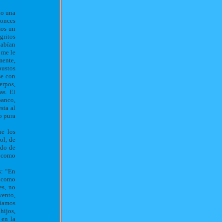
do una
tonces
mos un
gritos
habían
 me le
mente,
bustos
se con
erpos,
as. El
banco,
sta al
o pura
ue los
ol, de
ndo de
n como
s: “En
y como
es, no
vento,
níamos
hijos,
 en la