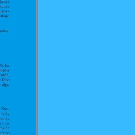
 donde
 Nunca
ujeres
rabajo
ación,
95. En
 haber
erdón,
e Dios
o algo
o Noy:
 de la
no, la
a y en
zás de
bretos