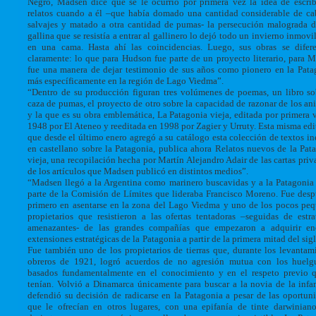
Negro, Madsen dice que se le ocurrió por primera vez la idea de escrib
relatos cuando a él –que había domado una cantidad considerable de ca
salvajes y matado a otra cantidad de pumas- la persecución malograda 
gallina que se resistía a entrar al gallinero lo dejó todo un invierno inmovi
en una cama. Hasta ahí las coincidencias. Luego, sus obras se difer
claramente: lo que para Hudson fue parte de un proyecto literario, para 
fue una manera de dejar testimonio de sus años como pionero en la Pata
más específicamente en la región de Lago Viedma”.
“Dentro de su producción figuran tres volúmenes de poemas, un libro so
caza de pumas, el proyecto de otro sobre la capacidad de razonar de los an
y la que es su obra emblemática, La Patagonia vieja, editada por primera 
1948 por El Ateneo y reeditada en 1998 por Zagier y Urruty. Esta misma edit
que desde el último enero agregó a su catálogo esta colección de textos in
en castellano sobre la Patagonia, publica ahora Relatos nuevos de la Pat
vieja, una recopilación hecha por Martín Alejandro Adair de las cartas priv
de los artículos que Madsen publicó en distintos medios”.
“Madsen llegó a la Argentina como marinero buscavidas y a la Patagoni
parte de la Comisión de Límites que lideraba Francisco Moreno. Fue desp
primero en asentarse en la zona del Lago Viedma y uno de los pocos pe
propietarios que resistieron a las ofertas tentadoras –seguidas de estra
amenazantes- de las grandes compañías que empezaron a adquirir en
extensiones estratégicas de la Patagonia a partir de la primera mitad del sig
Fue también uno de los propietarios de tierras que, durante los levantam
obreros de 1921, logró acuerdos de no agresión mutua con los huelgu
basados fundamentalmente en el conocimiento y en el respeto previo 
tenían. Volvió a Dinamarca únicamente para buscar a la novia de la infa
defendió su decisión de radicarse en la Patagonia a pesar de las oportun
que le ofrecían en otros lugares, con una epifanía de tinte darwiniano