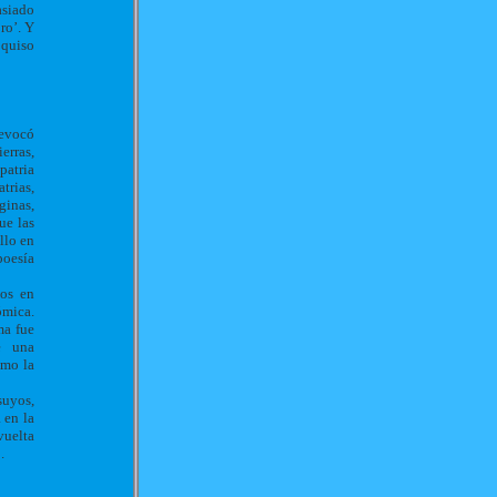
asiado
ro’. Y
 quiso
 evocó
erras,
patria
trias,
ginas,
ue las
llo en
poesía
dos en
ómica.
ma fue
e una
smo la
suyos,
 en la
vuelta
.