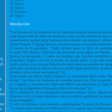
15. Suizos
16. Turcos
17. Ucranios
18. Varios
Introducción
“Las historias de las literaturas de las diferentes lenguas acumulan una ca
nada despreciable de libros de memorias; como si cada intelectual más o
ilustre hubiera querido dejar testimonio de sí mismo y de su época”, afirma
Esther Vázquez. Y agrega “gracias a esa literatura se va haciendo la historia”
A criterio de la periodista, “Nadie definió mejor el libro de memori
o
Conrado Nalé Roxlo: ‘Todo libro de memorias es un espejo de Narciso,
Narciso ya envejecido. Y todos los hombres, aún aquellos defendidos 
yL
humorismo, llegan a ser con el tiempo su propio padre, y con más tiem
IyL
propio abuelo; y es con ojos húmedos de tierno amor que atenúan los siem
poco duros rayos de la crítica, como ven al niño lejano que fueron, al adole
añorado y al joven que aún creen ser” (1).
Entrevistada por María Esther Vázquez, la historiadora María Sàenz Q
s
afirmó: “Los libros de memorias me encantan porque por ellos es posible 
en el pasado y reconstruirlo. Nada más difícil que reconstruir el clima 
época. En la Argentina existen pocos libros de memorias” (2).
a
De la experiencia de la inmigración surgieron muchos libros. Algunos a
ora
eligieron la ficción para expresarse; otros, en cambio, prefirieron las memo
las autobiografías.
tes
¿Cuál es la diferencia entre memoria y autobiografía? A criterio de Ricardo 
“no tienen estos términos un límite preciso y se supone que la diferencia 
os