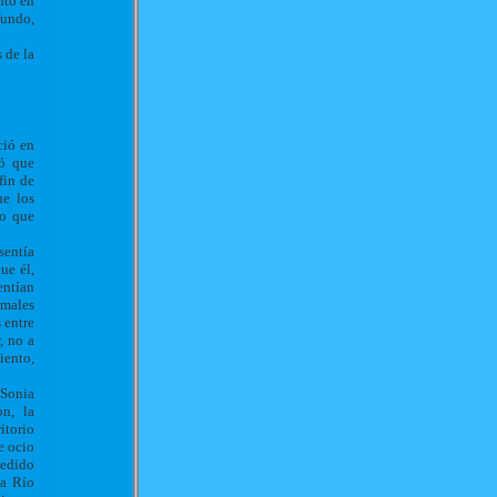
nto en
fundo,
 de la
ció en
tó que
fin de
ue los
lo que
sentía
ue él,
entían
imales
 entre
, no a
iento,
 Sonia
n, la
itorio
e ocio
pedido
ta Río