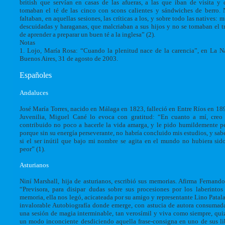
british que servían en casas de las afueras, a las que iban de visita y
tomaban el té de las cinco con scons calientes y sándwiches de berro.
faltaban, en aquellas sesiones, las críticas a los, y sobre todo las natives: m
descuidadas y haraganas, que malcriaban a sus hijos y no se tomaban el t
de aprender a preparar un buen té a la inglesa” (2).
Notas
1. Lojo, María Rosa: “Cuando la plenitud nace de la carencia”, en La N
Buenos Aires, 31 de agosto de 2003.
Españoles
Andaluces
José
María Torres, nacido en Málaga en 1823, falleció en Entre Ríos en 18
Juvenilia, Miguel Cané lo evoca con gratitud: “En cuanto a mí, creo
contribuido no poco a hacerle la vida amarga, y le pido humildemente p
porque sin su energía perseverante, no habría concluido mis estudios, y sab
si el ser inútil que bajo mi nombre se agita en el mundo no hubiera sid
peor” (1).
Asturianos
Niní Marshall, hija de asturianos, escribió sus memorias. Afirma Fernand
“Previsora, para disipar dudas sobre sus procesiones por los laberintos
memoria, ella nos legó, acicateada por su amigo y representante Lino Patala
invalorable Autobiografía donde emerge, con astucia de autora consumad
una sesión de magia interminable, tan verosímil y viva como siempre, qui
un modo inconciente desdiciendo aquella frase-consigna en uno de sus li