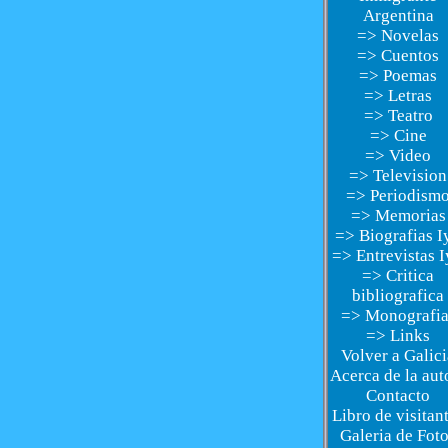
Argentina
=> Novelas
=> Cuentos
=> Poemas
=> Letras
=> Teatro
=> Cine
=> Video
=> Television
=> Periodism
=> Memorias
=> Biografias I
=> Entrevistas 
=> Critica
bibliografica
=> Monografia
=> Links
Volver a Galici
Acerca de la aut
Contacto
Libro de visitan
Galeria de Fot