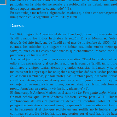
estar en la calidad del relato. Así ‘memorias’ serian el recuerdo de un mome
particular en la vida del personaje y autobiografía un trabajo mas pro
donde supuestamente ‘se cuenta todo’ ” (3).
En este trabajo me refiero a algunas de las obras que dan a conocer aspectos
inmigración en la Argentina, entre 1810 y 1960.
Daneses
En 1844, llegó a la Argentina el danés Juan Fugl, pionero que se estable
Tandil cuando los indios habitaban la región. En sus Memorias, “rela
después del sitio indígena de Tandil en el mes de noviembre de 1855, ‘Al 
cuentas, los soldados que llegaron no habían resultado mucho mejor q
salvajes, pues en las casas abandonadas que encontraron, robaron todo 
pudieron y les fuera útil’ “.
Acerca del juez de paz, manifiesta en esos escritos: ”En el fondo de su alma 
odio a los extranjeros y al creciente agro en la zona de Tandil, tanto porq
familiares y amigos tenían tierras y grandes estancias lindantes, y se s
molestos por las leyes que los obligaban a pagar los daños causados por an
en las tierras sembradas, y ahora protegidas. También porque repartía tierras
criollos o nativos, en general muy simples y sin ningún ánimo de mejorar
extranjeros que aunque vivían pobres, con su trabajo y amistoso relacionam
pronto formaban un capital y vivían holgadamente” (1).
El dinamarqués Andreas Madsen es el autor de
La Patagonia vieja
. María
Cristoff señala que “Para Andreas Madsen, como para W. H. Hudso
combinación de aves y postración derivó en escritura sobre el terr
patagónico: mientras el segundo asegura que no hubiese escrito sus Días d
en la Patagonia si el tiro que recibió en una rodilla no le hubiera im
continuar el estudio de los hábitos migratorios por el cual había ido has