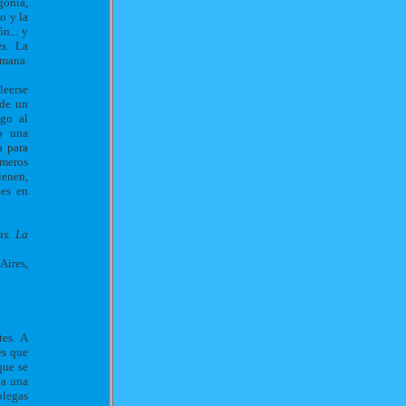
gonia,
o y la
n... y
es. La
umana.
leerse
 de un
ego al
mo una
a para
imeros
ienen,
tes en
s. La
Aires,
tes. A
es que
que se
ía una
olegas