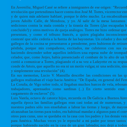
En
Juvenilia
, Miguel Cané se refiere a inmigrantes de ese origen: “Recuer
revolución que pretendimos hacer contra don José M. Torres, vicerrector en
y de quien más adelante hablaré, porque le debo mucho. La encabezába
joven Adolfo Calle, de Mendoza, y yo. Al salir de la mesa lanzamos 
sediciosos contra la mala comida y la tiranía da Torres (¡las escapadas 
concluido!) y otros motivos de queja análogos. Torres me hizo ordenar que
presentara, y como el tribuno francés, a quien plagiaba inconsciente
contesté que sólo cedería a la fuerza de las bayonetas. Un celador y dos ro
gallegos de la cocina se presentaron a prenderme, pero hubieron de retirar
pérdida, porque mis compañeros, excitados, me cubrieron con sus cu
haciendo descender sobre aquellos infelices una espesa nube de trompad
celador, que, como Jerjes, había presenciado el combate de lo alto de un 
corrió a comunicar a Torres, plagiando el a su vez a Lafayette en su respue
conde de Artois, que aquello no era ni un motín vulgar, ni una sedición, sin
y simplemente una revolución” (4).
En sus memorias, Lucio V. Mansilla describe las condiciones en las q
gallegos realizaban el viaje hacia América: “De España, en general del Ferr
La Coruña, de Vigo sobre todo, sí llegaban muchos barcos de vela, rebosa
trabajadores, aprensados como sardinas (...) En cierto sentido era
cargamento de esclavos” (5).
Luis Varela, octavo de catorce hijos, recuerda en De Galicia a Buenos Aire
aquella época las familias gallegas eran casi todas así de numerosas, 
nuestros padres sólo nos enseñaban a labrar las tierras y luego, de mayor
alcanzaban las tierras para todos, era habitual mandar a algunos para el con
otros para curas, uno se quedaba en la casa con los padres y los demás ve
para América. Muchas veces yo le reproché a mi padre por tener tantos 
porque habiendo nacido en la casa de un gran labrador, nos dejó a todos