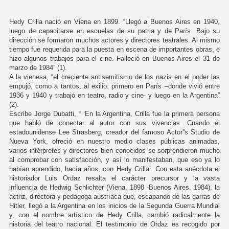
Hedy Crilla nació en Viena en 1899. “Llegó a Buenos Aires en 1940,
luego de capacitarse en escuelas de su patria y de París. Bajo su
dirección se formaron muchos actores y directores teatrales. Al mismo
tiempo fue requerida para la puesta en escena de importantes obras, e
hizo algunos trabajos para el cine. Falleció en Buenos Aires el 31 de
marzo de 1984” (1).
A la vienesa, “el creciente antisemitismo de los nazis en el poder las
empujó, como a tantos, al exilio: primero en París –donde vivió entre
1936 y 1940 y trabajó en teatro, radio y cine- y luego en la Argentina”
(2).
Escribe Jorge Dubatti, “ ‘En la Argentina, Crilla fue la primera persona
que habló de conectar al autor con sus vivencias. Cuando el
estadounidense Lee Strasberg, creador del famoso Actor''s Studio de
Nueva York, ofreció en nuestro medio clases públicas animadas,
varios intérpretes y directores bien conocidos se sorprendieron mucho
al comprobar con satisfacción, y así lo manifestaban, que eso ya lo
habían aprendido, hacía años, con Hedy Crilla’. Con esta anécdota el
historiador Luis Ordaz resalta el carácter precursor y la vasta
influencia de Hedwig Schlichter (Viena, 1898 -Buenos Aires, 1984), la
actriz, directora y pedagoga austríaca que, escapando de las garras de
Hitler, llegó a la Argentina en los inicios de la Segunda Guerra Mundial
y, con el nombre artístico de Hedy Crilla, cambió radicalmente la
historia del teatro nacional. El testimonio de Ordaz es recogido por