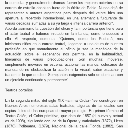
la comedia, y generalmente dramas fueron los mejores aciertos en su
carrera de estrella absoluta fuera de la órbita de Pablo. Nunca dejó de
representar a autores argentinos pero después del veinte hizo una
apertura al repertorio internacional, en una alternancia fulgurante de
varias décadas sumadas a su ya larga e intensa carrera anterior".
Aborda asimismo la cuestión del oficio y la importancia que tiene para
el actor teatral el haberse iniciado en la infancia, como le sucedió a
ella. Al respecto, comenta: "Quienes, como los Podestá, nos
iniciamos niños en la carrera teatral, llegamos a una altura de nuestra
profesión en que naturalmente el oficio (o sea la mecánica de la
actuación sobre el escenario) nos permite, en la habitualidad,
liberarnos de varias preocupaciones. Son muchas: moverse,
simplemente moverse en escena, accionar las manos, colocarse de
manera de no obstaculizar la acción ni la visual, saber escuchar y
transmitir lo que se dice. Semejantes exigencias sólo se dominan con
un ejercicio continuado y permanente".
Teatros porteños
En la segunda mitad del siglo XIX –afirma Ordaz- "se construyen en
Buenos Aires numerosas salas teatrales, algunas de las cuales son
copias fieles de las europeas de mayor prestigio. En primer término el
Teatro Colón, el Colón primitivo, que data de 1857 (el nuevo y actual
es de 1908), siguiendo con los de la Opera y Variedades (1872), Liceo
(1876), Politeama, (1879), Nacional de la calle Florida (1882), San