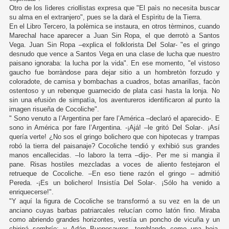
Otro de los lìderes criollistas expresa que "El paìs no necesita buscar
su alma en el extranjero", pues se la darà el Espìritu de la Tierra.
En el Libro Tercero, la polèmica se instaura, en otros tèrminos, cuando
Marechal hace aparecer a Juan Sin Ropa, el que derrotò a Santos
Vega. Juan Sin Ropa –explica el folklorista Del Solar- "es el gringo
desnudo que vence a Santos Vega en una clase de lucha que nuestro
paisano ignoraba: la lucha por la vida". En ese momento, "el vistoso
gaucho fue borràndose para dejar sitio a un hombretòn forzudo y
coloradote, de camisa y bombachas a cuadros, botas amarillas, facòn
ostentoso y un rebenque guarnecido de plata casi hasta la lonja. No
sin una efusiòn de simpatìa, los aventureros identificaron al punto la
imagen risueña de Cocoliche".
" Sono venuto a l’Argentina per fare l’América –declaró el aparecido-. E
sono in América por fare l’Argentina. -¡Ajá! –le gritó Del Solar-. ¡Así
quería verte! ¿No sos el gringo bolichero que con hipotecas y trampas
robó la tierra del paisanaje? Cocoliche tendió y exhibió sus grandes
manos encallecidas. –Io laboro la terra –dijo-. Per me si mangia il
pane. Risas hostiles mezcladas a voces de aliento festejaron el
retrueque de Cocoliche. –En eso tiene razón el gringo – admitió
Pereda. -¡Es un bolichero! Insistía Del Solar-. ¡Sólo ha venido a
enriquecerse!".
"Y aquí la figura de Cocoliche se transformó a su vez en la de un
anciano cuyas barbas patriarcales relucían como latón fino. Miraba
como abriendo grandes horizontes, vestía un poncho de vicuña y un
chiripá sombrío; y Adán Buenosayres, temblando como una hoja,