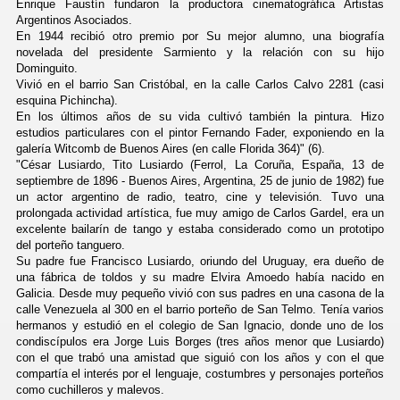
Enrique Faustín fundaron la productora cinematográfica Artistas
Argentinos Asociados.
En 1944 recibió otro premio por Su mejor alumno, una biografía
novelada del presidente Sarmiento y la relación con su hijo
Dominguito.
Vivió en el barrio San Cristóbal, en la calle Carlos Calvo 2281 (casi
esquina Pichincha).
En los últimos años de su vida cultivó también la pintura. Hizo
estudios particulares con el pintor Fernando Fader, exponiendo en la
galería Witcomb de Buenos Aires (en calle Florida 364)" (6).
"César Lusiardo, Tito Lusiardo (Ferrol, La Coruña, España, 13 de
septiembre de 1896 - Buenos Aires, Argentina, 25 de junio de 1982) fue
un actor argentino de radio, teatro, cine y televisión. Tuvo una
prolongada actividad artística, fue muy amigo de Carlos Gardel, era un
excelente bailarín de tango y estaba considerado como un prototipo
del porteño tanguero.
Su padre fue Francisco Lusiardo, oriundo del Uruguay, era dueño de
una fábrica de toldos y su madre Elvira Amoedo había nacido en
Galicia. Desde muy pequeño vivió con sus padres en una casona de la
calle Venezuela al 300 en el barrio porteño de San Telmo. Tenía varios
hermanos y estudió en el colegio de San Ignacio, donde uno de los
condiscípulos era Jorge Luis Borges (tres años menor que Lusiardo)
con el que trabó una amistad que siguió con los años y con el que
compartía el interés por el lenguaje, costumbres y personajes porteños
como cuchilleros y malevos.