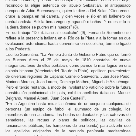
reconoció la efigie auténtica del abuelo Sebastiàn, el antepasado
europeo de Adàn Buenosayres, quien le dice a Del Solar: "Cien veces
crucè la pampa en mi carreta, y cien veces el rìo en mi ballenero de
contrabandista. Arè la tierra virgen y agrandè rebaños. Y no es mìa ni
la tierra donde se pudren mis huesos" (8).
En su trabajo "Del italiano al cocoliche" (9), Fernando Sorrentino se
refiere a la presencia italiana en el Río de la Plata y a la forma en que
evolucionó este idioma hasta convertirse en cocoliche, termino ligado
a los Podestá.
Escribe Sorrentino: "La Primera Junta de Gobierno Patrio que se formó
en Buenos Aires el 25 de mayo de 1810 constaba de nueve
integrantes. Seis de ellos portaban, como parece lo más lógico en una
colonia hispana (Virreinato del Río de la Plata), apellidos provenientes
de diversas regiones de España: Cornelio Saavedra, Juan José Paso,
Mariano Moreno, Juan Larrea, Domingo Matheu, Miguel de Azcuénaga.
Pero el tercio restante, a modo de involuntario vaticinio sobre la futura
constitución poblacional del país, exhibía apellidos italianos: Manuel
Belgrano, Manuel Alberti, Juan José Castelli".
"En la Argentina basta mirar la nómina de un conjunto cualquiera de
personas (un equipo de fútbol, el alumnado de un colegio, los
miembros de una academia, las hordas de diputados y las catervas de
senadores, las recuas y piaras de políticos, las gavillas de
funcionarios públicos, los hampones de una banda) para advertir que
los apellidos originarios de la segunda península mediterránea