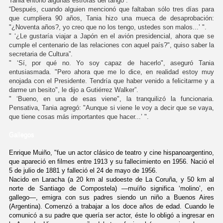
Tania entonó algunas estrofas del tango”.
“Después, cuando alguien mencionó que faltaban sólo tres días para
que cumpliera 90 años, Tania hizo una mueca de desaprobación:
"¿Noventa años?, yo creo que no los tengo, ustedes son malos...’ ".
" ‘¿Le gustaría viajar a Japón en el avión presidencial, ahora que se
cumple el centenario de las relaciones con aquel país?", quiso saber la
secretaria de Cultura”.
" ‘Sí, por qué no. Yo soy capaz de hacerlo", aseguró Tania
entusiasmada. "Pero ahora que me lo dice, en realidad estoy muy
enojada con el Presidente. Tendría que haber venido a felicitarme y a
darme un besito", le dijo a Gutiérrez Walker”.
" ‘Bueno, en una de esas viene", la tranquilizó la funcionaria.
Pensativa, Tania agregó: "Aunque si viene le voy a decir que se vaya,
que tiene cosas más importantes que hacer...’ ".
Gallegos
Enrique Muiño, "fue un actor clásico de teatro y cine hispanoargentino,
que apareció en filmes entre 1913 y su fallecimiento en 1956. Nació el
5 de julio de 1881 y falleció el 24 de mayo de 1956.
Nacido en Laracha (a 20 km al sudoeste de La Coruña, y 50 km al
norte de Santiago de Compostela) —muíño significa ‘molino’, en
gallego—, emigra con sus padres siendo un niño a Buenos Aires
(Argentina). Comenzó a trabajar a los doce años de edad. Cuando le
comunicó a su padre que quería ser actor, éste lo obligó a ingresar en