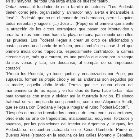
en su mayoría, de toda una larga etapa de nuestro teatro".
Ordaz evoca al fundador de esta familia de actores: "Los Podestá
tienen como jefe, organizador y animador muy alerta e incansable a
José J. Podestá, que no es el mayor de los hermanos, pero sí a quien
todos respetan y siguen. (...) José J. (Pepe) es el primero que siente
la atracción de los circos extranjeros que pasan por Montevideo y
arrastra a sus hermanos hasta la playa cercana para repetir con ellos
las pruebas. Los Podestá llegan a crear un circo de aficionados y
hasta poseen una banda de música, pero también es José J. el que
primero inicia como trapecista, especialmente contratado, la carrera
circense que, más que carrera, es una pasión que corre por la sangre
de sus venas y late, sin descanso, al compás de su impetuoso
corazón".
"Pronto los Podestá, ya todos juntos y encabezados por Pepe, por
supuesto, forman su propio circo y en las andanzas son seguidos por
la madre, aquella doña María Teresa que se ocupa ahora del
mantenimiento de las ropas y en los días de lluvia hace tortas fritas
para tomarlas con mate y olvidar así la frustrada función. El elenco
fraternal se va ampliando con parientes, como ese Alejandro Scotti,
que se casa con Graciana y llega a integrar el rubro Podestá-Scotti".
"Después de mucho transitar los caminos de tierra con sus carretones,
ofreciendo su arte de trapecistas, malabaristas, ecuyéres, forzudos y
payasos, por las poblaciones del interior de Argentina y Uruguay, los
Podestá se encuentran actuando en el Circo Humberto Primo de
Buenos Aires (situado en la esquina de las calles Moreno y Ceballos,