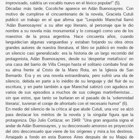
improvisado, saldría un vocablo nuevo en el léxico popular!" (5).
Décadas más tarde, Cocoliche aparece en Adán Buenosayres. Con
motivo de cumplirse el cincuentenario de la novela, Graciela Cutuli
publicò un trabajo en el que afirma que "Leopoldo Marechal llamò
‘Adàn Buenosayres’ a su alter ego literario, al personaje que le dio
nombre a su novela màs monumental y lo consagrò como uno de los
maestros de la prosa argentina. Hace cincuenta años, cuando
languidecìan algunas vanguardias y estaban forjando su obra otros
grandes autores de nuestra literatura, el libro se publicò en medio de
un silencio casi generalizado: era la historia de un largo recorrido del
protagonista, Adàn Buenosayres, desde su ‘despertar metafìsico’ en
una casa del barrio de Villa Crespo hasta el solitario combate final de
su alma frente al Cristo de la Mano Rota, en la Iglesia de San
Bernardo. Era y es una novela extraordinaria, pero sufriò una ola de
silencio, debida en parte a lo inèdito de su lenguaje y del fluir de su
escritura, y en parte tambièn a que Marechal satirizò con agudeza en
varios de sus episodios a muchos de sus colegas martinfierristas...
sin que estos, que tanto se burlaran en el pasado de la ‘solemnidad
literaria’, tuvieran el coraje de afrontarlo con el necesario humor" (6).
En medio del silencio de la crìtica al que alude Cutuli, una voz se alzò
para destacar los mèritos de la novela y la singular figura que la
protagoniza. Dijo Julio Cortàzar, en 1949: "Una gran angustia signa el
andar de Adàn Buenosayres, y su desconsuelo amoroso es proyecciòn
del otro desconsuelo que viene de los orìgenes y mira a los destinos.
Arraigado a fondo en esta Buenos Aires despuès de su Maipù de