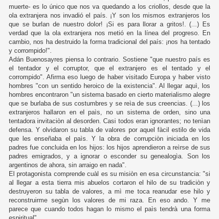
muerte- es lo único que nos va quedando a los criollos, desde que la
ola extranjera nos invadió el país. ¡Y son los mismos extranjeros los
que se burlan de nuestro dolor! ¡Si es para llorar a gritos!. (...) Es
verdad que la ola extranjera nos metió en la línea del progreso. En
cambio, nos ha destruido la forma tradicional del país: ¡nos ha tentado
y corrompido!".
Adán Buenosayres piensa lo contrario. Sostiene "que nuestro país es
el tentador y el corruptor, que el extranjero es el tentado y el
corrompido". Afirma eso luego de haber visitado Europa y haber visto
hombres "con un sentido heroico de la existencia". Al llegar aquì, los
hombres encontraron "un sistema basado en cierto materialismo alegre
que se burlaba de sus costumbres y se reìa de sus creencias. (...) los
extranjeros hallaron en el paìs, no un sistema de orden, sino una
tentadora invitaciòn al desorden. Casi todos eran ignorantes; no tenìan
defensa. Y olvidaron su tabla de valores por aquel fàcil estilo de vida
que les enseñaba el paìs. Y la obra de corrupciòn iniciada en los
padres fue concluida en los hijos: los hijos aprendieron a reìrse de sus
padres emigrados, y a ignorar o esconder su genealogìa. Son los
argentinos de ahora, sin arraigo en nada".
El protagonista comprende cuàl es su misiòn en esa circunstancia: "si
al llegar a esta tierra mis abuelos cortaron el hilo de su tradiciòn y
destruyeron su tabla de valores, a mì me toca reanudar ese hilo y
reconstruirme segùn los valores de mi raza. En eso ando. Y me
parece que cuando todos hagan lo mismo el paìs tendrà una forma
espiritual".