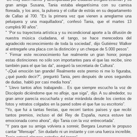
gran amiga Susana, Tania estaba elegantísima con su camisa
floreada, y los aros, la pulsera y el collar de estrás en su departamento
de Callao al 700. "Es la primera vez que vienen a arreglarme una
peluquera y una maquilladora", confesó Tania, que el martes 13
cumplirá 90 años”.
" ‘Por su trayectoria artística y su incondicional aporte a la difusión de
nuestra música ciudadana, el tango, se hace merecedora del
agradecido reconocimiento de toda la sociedad’, dijo Gutiérrez Walker
al entregarle una placa con la distinción y un cheque de 5.000 pesos”.
" ’Firmar este reconocimiento fue realmente un gran honor, porque
estas distinciones no sólo son importantes para el que las recibe, sino
también para el que las da", aseguró la secretaria de Cultura”.
"-¡Qué emoción tan grande! Realmente este premio ni me lo figuraba,
¿qué puedo decir?", preguntó Tania, pero después de unos segundos
de dudas, habló por casi media hora”.
" ‘Llevo tantos años trabajando... Es que siempre escucho la voz de
Discépolo diciéndome que no afloje, que siga", dijo. A su alrededor, su
gran amor parecía escucharla y estar mirándola desde los cientos de
fotos y retratos colgados en la pared sobre el que fue su escritorio”.
"Yo, que fui a tantas fiestas, que recorrí tantos países y que recibí
tantos premios, incluso el del Rey de España, nunca estuve tan
emocionada como ahora", dijo Tania con la voz entrecortada”.
“Y para que su amiga volviera a sonreir, Bergara Leuman le propuso
cantar "Mensaje". Sin dudarlo ni un instante y con una fuerza increíble,