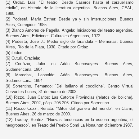
(1) Ordaz, Luis: "El teatro. Desde Caseros hasta el zarzuelismo
criollo", en Historia de la literatura argentina. Buenos Aires, CEAL,
1980.
(2) Podestá, María Esther: Desde ya y sin interrupciones. Buenos
Aires, Corregidor, 1985.
(3) Blanco Amores de Pagella, Angela: Iniciadores del teatro argentino.
Buenos Aires, Ediciones Culturales Argentinas, 1972.
(4) Podestá, José J.: Medio siglo de farándula – Memorias. Buenos
Aires, Río de la Plata, 1930. Citado por Ordaz
(5) ibídem
(6) Cutuli, Graciela:
(7) Cortázar, Julio: en Adán Buenosayres. Buenos Aires,
Sudamericana, 1984.
(8) Marechal, Leopoldo: Adán Buenosayres. Buenos Aires,
Sudamericana, 1984.
(9) Sorrentino, Fernando: "Del italiano al cocoliche", Centro Virtual
Cervantes Lunes, 31 de marzo de 2003
(10) Rizzo, Juan Carlos: Las Catorce Provincias (relatos del boliche).
Buenos Aires, 2002, págs. 205-206. Citado por Sorrentino.
(11) Rocco Cuzzi, Renata: "Mitos del granero del mundo", en Clarín,
Buenos Aires, 26 de marzo de 2000.
(12) Trastoy, Beatriz: "Nuevas tendencias en la escena argentina, el
neogrotesco", en Teatro del Pueblo Somi La Nona.htm diciembre 1987.