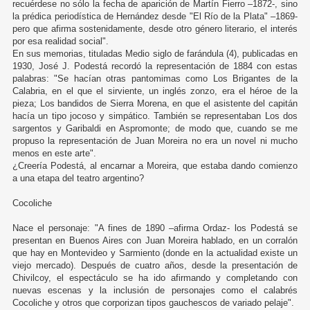
recuérdese no sólo la fecha de aparición de Martín Fierro –1872-, sino
la prédica periodística de Hernández desde "El Río de la Plata" –1869-
pero que afirma sostenidamente, desde otro género literario, el interés
por esa realidad social".
En sus memorias, tituladas Medio siglo de farándula (4), publicadas en
1930, José J. Podestá recordó la representación de 1884 con estas
palabras: "Se hacían otras pantomimas como Los Brigantes de la
Calabria, en el que el sirviente, un inglés zonzo, era el héroe de la
pieza; Los bandidos de Sierra Morena, en que el asistente del capitán
hacía un tipo jocoso y simpático. También se representaban Los dos
sargentos y Garibaldi en Aspromonte; de modo que, cuando se me
propuso la representación de Juan Moreira no era un novel ni mucho
menos en este arte".
¿Creería Podestá, al encarnar a Moreira, que estaba dando comienzo
a una etapa del teatro argentino?
Cocoliche
Nace el personaje: "A fines de 1890 –afirma Ordaz- los Podestá se
presentan en Buenos Aires con Juan Moreira hablado, en un corralón
que hay en Montevideo y Sarmiento (donde en la actualidad existe un
viejo mercado). Después de cuatro años, desde la presentación de
Chivilcoy, el espectáculo se ha ido afirmando y completando con
nuevas escenas y la inclusión de personajes como el calabrés
Cocoliche y otros que corporizan tipos gauchescos de variado pelaje".