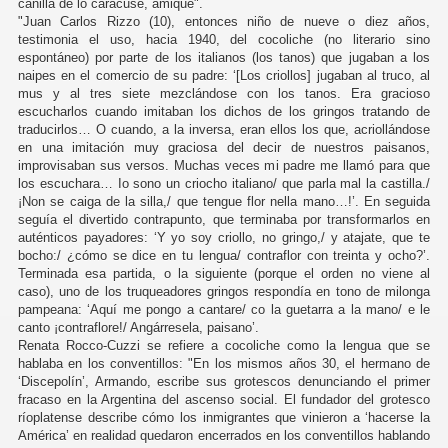
canilla de lo caracuse, amique".
"Juan Carlos Rizzo (10), entonces niño de nueve o diez años,
testimonia el uso, hacia 1940, del cocoliche (no literario sino
espontáneo) por parte de los italianos (los tanos) que jugaban a los
naipes en el comercio de su padre: ‘[Los criollos] jugaban al truco, al
mus y al tres siete mezclándose con los tanos. Era gracioso
escucharlos cuando imitaban los dichos de los gringos tratando de
traducirlos… O cuando, a la inversa, eran ellos los que, acriollándose
en una imitación muy graciosa del decir de nuestros paisanos,
improvisaban sus versos. Muchas veces mi padre me llamó para que
los escuchara… Io sono un criocho italiano/ que parla mal la castilla./
¡Non se caiga de la silla,/ que tengue flor nella mano…!’. En seguida
seguía el divertido contrapunto, que terminaba por transformarlos en
auténticos payadores: ‘Y yo soy criollo, no gringo,/ y atajate, que te
bocho:/ ¿cómo se dice en tu lengua/ contraflor con treinta y ocho?’.
Terminada esa partida, o la siguiente (porque el orden no viene al
caso), uno de los truqueadores gringos respondía en tono de milonga
pampeana: ‘Aquí me pongo a cantare/ co la guetarra a la mano/ e le
canto ¡contraflore!/ Angárresela, paisano’.
Renata Rocco-Cuzzi se refiere a cocoliche como la lengua que se
hablaba en los conventillos: "En los mismos años 30, el hermano de
‘Discepolín’, Armando, escribe sus grotescos denunciando el primer
fracaso en la Argentina del ascenso social. El fundador del grotesco
ríoplatense describe cómo los inmigrantes que vinieron a ‘hacerse la
América’ en realidad quedaron encerrados en los conventillos hablando