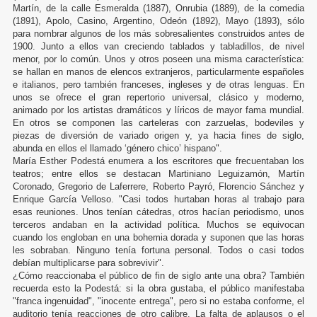
Martín, de la calle Esmeralda (1887), Onrubia (1889), de la comedia
(1891), Apolo, Casino, Argentino, Odeón (1892), Mayo (1893), sólo
para nombrar algunos de los más sobresalientes construidos antes de
1900. Junto a ellos van creciendo tablados y tabladillos, de nivel
menor, por lo común. Unos y otros poseen una misma característica:
se hallan en manos de elencos extranjeros, particularmente españoles
e italianos, pero también franceses, ingleses y de otras lenguas. En
unos se ofrece el gran repertorio universal, clásico y moderno,
animado por los artistas dramáticos y líricos de mayor fama mundial.
En otros se componen las carteleras con zarzuelas, bodeviles y
piezas de diversión de variado origen y, ya hacia fines de siglo,
abunda en ellos el llamado ‘género chico’ hispano".
María Esther Podestá enumera a los escritores que frecuentaban los
teatros; entre ellos se destacan Martiniano Leguizamón, Martín
Coronado, Gregorio de Laferrere, Roberto Payró, Florencio Sánchez y
Enrique García Velloso. "Casi todos hurtaban horas al trabajo para
esas reuniones. Unos tenían cátedras, otros hacían periodismo, unos
terceros andaban en la actividad política. Muchos se equivocan
cuando los engloban en una bohemia dorada y suponen que las horas
les sobraban. Ninguno tenía fortuna personal. Todos o casi todos
debían multiplicarse para sobrevivir".
¿Cómo reaccionaba el público de fin de siglo ante una obra? También
recuerda esto la Podestá: si la obra gustaba, el público manifestaba
"franca ingenuidad", "inocente entrega", pero si no estaba conforme, el
auditorio tenía reacciones de otro calibre. La falta de aplausos o el