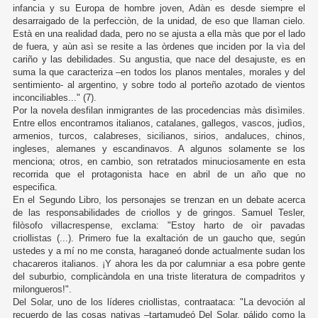
infancia y su Europa de hombre joven, Adàn es desde siempre el
desarraigado de la perfecciòn, de la unidad, de eso que llaman cielo.
Està en una realidad dada, pero no se ajusta a ella màs que por el lado
de fuera, y aùn asì se resite a las òrdenes que inciden por la vìa del
cariño y las debilidades. Su angustia, que nace del desajuste, es en
suma la que caracteriza –en todos los planos mentales, morales y del
sentimiento- al argentino, y sobre todo al porteño azotado de vientos
inconciliables..." (7).
Por la novela desfilan inmigrantes de las procedencias màs disìmiles.
Entre ellos encontramos italianos, catalanes, gallegos, vascos, judìos,
armenios, turcos, calabreses, sicilianos, sirios, andaluces, chinos,
ingleses, alemanes y escandinavos. A algunos solamente se los
menciona; otros, en cambio, son retratados minuciosamente en esta
recorrida que el protagonista hace en abril de un año que no
especifica.
En el Segundo Libro, los personajes se trenzan en un debate acerca
de las responsabilidades de criollos y de gringos. Samuel Tesler,
filòsofo villacrespense, exclama: "Estoy harto de oìr pavadas
criollistas (...). Primero fue la exaltación de un gaucho que, según
ustedes y a mí no me consta, haraganeó donde actualmente sudan los
chacareros italianos. ¡Y ahora les da por calumniar a esa pobre gente
del suburbio, complicàndola en una triste literatura de compadritos y
milongueros!".
Del Solar, uno de los líderes criollistas, contraataca: "La devoción al
recuerdo de las cosas nativas –tartamudeó Del Solar, pálido como la