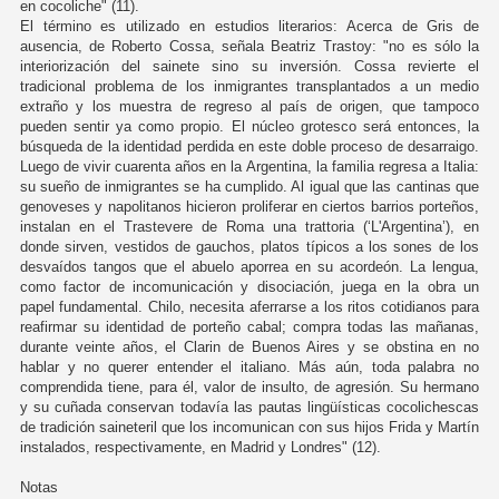
en cocoliche" (11).
El término es utilizado en estudios literarios: Acerca de Gris de
ausencia, de Roberto Cossa, señala Beatriz Trastoy: "no es sólo la
interiorización del sainete sino su inversión. Cossa revierte el
tradicional problema de los inmigrantes transplantados a un medio
extraño y los muestra de regreso al país de origen, que tampoco
pueden sentir ya como propio. El núcleo grotesco será entonces, la
búsqueda de la identidad perdida en este doble proceso de desarraigo.
Luego de vivir cuarenta años en la Argentina, la familia regresa a Italia:
su sueño de inmigrantes se ha cumplido. Al igual que las cantinas que
genoveses y napolitanos hicieron proliferar en ciertos barrios porteños,
instalan en el Trastevere de Roma una trattoria (‘L'Argentina’), en
donde sirven, vestidos de gauchos, platos típicos a los sones de los
desvaídos tangos que el abuelo aporrea en su acordeón. La lengua,
como factor de incomunicación y disociación, juega en la obra un
papel fundamental. Chilo, necesita aferrarse a los ritos cotidianos para
reafirmar su identidad de porteño cabal; compra todas las mañanas,
durante veinte años, el Clarin de Buenos Aires y se obstina en no
hablar y no querer entender el italiano. Más aún, toda palabra no
comprendida tiene, para él, valor de insulto, de agresión. Su hermano
y su cuñada conservan todavía las pautas lingüísticas cocolichescas
de tradición saineteril que los incomunican con sus hijos Frida y Martín
instalados, respectivamente, en Madrid y Londres" (12).
Notas