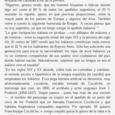
empatan en cantidad a los de la primera".
"Digamos, grosso modo, que las huestes hispanas e itálicas reúnen
algo así como el 80 % de todos los apellidos argentinos; el 20 %
restante se reparte, ignoro en qué precisas proporciones, entre la
mayor parte de los países de Europa y algunos del Asia. También
viene a cuento la siguiente humorada de Borges: ‘A veces pienso que
no soy argentino, ya que no tengo sangre ni apellido italianos’ ".
"La gran inmigración italiana se produjo —con altibajos de máxima y
de mínima— entre la segunda mitad del siglo XIX y la primera del siglo
XX. El censo de 1887 reveló que los italianos constituían nada menos
que el 32 % de los habitantes de Buenos Aires. Sólo fue suficiente una
generación para trocar la nacionalidad: los hijos de esos italianos ya
no se sintieron compatriotas de sus padres sino ciudadanos del país
donde habían nacido. Naturalmente, supieron que su lengua no era el
italiano sino el español".
"En los siglos XIX y XX abunda, sobre todo en comedias y sainetes,
el remedo jocoso e hiperbólico de la lengua española (la castilla) que
empleaban los italianos. Esta jerga literaria artificial se denominó, muy
afortunadamente, cocoliche, vocablo tomado de Cocoliche, un
personaje que creó, en 1890, el acróbata y actor uruguayo José J.
Podestá (1858-1937). Según parece —pues hay más de una versión
—, el nombre del personaje se inspiró en el apellido de un peón del
circo de los Podestá que se llamaba Francesco Cocoliccio y que
hablaba fingiéndose compadrito argentino. Por ejemplo: Mi quiamo
Franchisque Cocoliche, e songo cregollo gasta lo güese de la taba e la