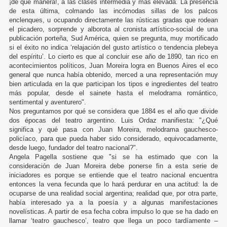
¡de qué manera!, a las clases intermedia y más elevada. La presencia
de esta última, colmando las incómodas sillas de los palcos
enclenques, u ocupando directamente las rústicas gradas que rodean
el picadero, sorprende y alborota al cronista artístico-social de una
publicación porteña, Sud América, quien se pregunta, muy mortificado
si el éxito no indica ‘relajación del gusto artístico o tendencia plebeya
del espíritu’. Lo cierto es que al concluir ese año de 1890, tan rico en
acontecimientos políticos, Juan Moreira logra en Buenos Aires el eco
general que nunca había obtenido, merced a una representación muy
bien articulada en la que participan los tipos e ingredientes del teatro
más popular, desde el sainete hasta el melodrama romántico,
sentimental y aventurero".
Nos preguntamos por qué se considera que 1884 es el año que divide
dos épocas del teatro argentino. Luis Ordaz manifiesta: "¿Qué
significa y qué pasa con Juan Moreira, melodrama gauchesco-
policíaco, para que pueda haber sido considerado, equivocadamente,
desde luego, fundador del teatro nacional?".
Angela Pagella sostiene que "si se ha estimado que con la
consideración de Juan Moreira debe ponerse fin a esta serie de
iniciadores es porque se entiende que el teatro nacional encuentra
entonces la vena fecunda que lo hará perdurar en una actitud: la de
ocuparse de una realidad social argentina; realidad que, por otra parte,
había interesado ya a la poesía y a algunas manifestaciones
novelísticas. A partir de esa fecha cobra impulso lo que se ha dado en
llamar ‘teatro gauchesco’, teatro que llega un poco tardíamente –