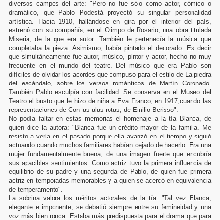
diversos campos del arte: "Pero no fue sólo como actor, cómico o
dramático, que Pablo Podestá proyectó su singular personalidad
artística. Hacia 1910, hallándose en gira por el interior del país,
estrenó con su compañía, en el Olimpo de Rosario, una obra titulada
Miseria, de la que era autor. También le pertenecía la música que
completaba la pieza. Asimismo, había pintado el decorado. Es decir
que simultáneamente fue autor, músico, pintor y actor, hecho no muy
frecuente en el mundo del teatro. Del músico que era Pablo son
difíciles de olvidar los acordes que compuso para el estilo de La piedra
del escándalo, sobre los versos románticos de Martín Coronado.
También Pablo esculpía con facilidad. Se conserva en el Museo del
Teatro el busto que le hizo de niña a Eva Franco, en 1917,cuando las
representaciones de Con las alas rotas, de Emilio Berisso".
No podía faltar en estas memorias el homenaje a la tía Blanca, de
quien dice la autora: "Blanca fue un crédito mayor de la familia. Me
resisto a verla en el pasado porque ella avanzó en el tiempo y siguió
actuando cuando muchos familiares habían dejado de hacerlo. Era una
mujer fundamentalmente buena, de una imagen fuerte que encubría
sus apacibles sentimientos. Como actriz tuvo la primera influencia de
equilibrio de su padre y una segunda de Pablo, de quien fue primera
actriz en temporadas memorables y a quien se acercó en equivalencia
de temperamento".
La sobrina valora los méritos actorales de la tía: "Tal vez Blanca,
elegante e imponente, se debatió siempre entre su femineidad y una
voz más bien ronca. Estaba más predispuesta para el drama que para