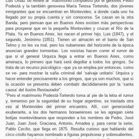
Luis Ordaz se refiere al "matrimonio compuesto por el genovés Pedro
Podestá y la también genovesa María Teresa Torterolo, dos jóvenes
inmigrantes que se encuentran en Montevideo, a donde cada uno ha
llegado por su propia cuenta y sin conocerse. Se casan en la otra
Banda, pero piensan que en Buenos Aires existen más perspectivas
para prosperar que en la pequeña Montevideo y cruzan el Río de la
Plata. Ya en Buenos Aires, les nacen el primer hijo, Luis (1847), y el
segundo, Jerónimo (1851). Tienen un almacén en el barrio de San
Telmo y no les va mal, pero los nubarrones del horizonte de la época
anuncian grandes tormentas. Los rosistas hacen correr el rumor de
que si el general Urquiza llega a entrar en Buenos Aires, como
amenaza, lo primero que hará será degollar a todos los gringos. Se
trata de un recurso psicológico –que ya se emplea por entonces, como
se ve- para mostrar la saña criminal del ‘salvaje unitario’ Urquiza y
hacer entender precisamente a los gringos, que ya son muchos, que si
la ocasión se presenta deben combatir decididamente por la ‘santa
causa’ del ilustre Restaurador".
"Pero el matrimonio Podestá-Torterolo toma al pie de la letra el rumor
y, temeroso por la seguridad de su hogar argentino, se traslada otra
vez al Montevideo del primer encuentro. Allí, con generosidad
exuberante, a los dos hermanos bonaerenses se les agregan siete
botijas montevideanos que responden a los nombres de Pedro, José
Juan, Juan José, Graciana, Antonio, Amadea y, para cerrar la serie,
Pablo Cecilio, que llega en 1875. Resulta curioso que hablando del
circo criollo hayamos nombrado a figuras propulsoras y sobresalientes,