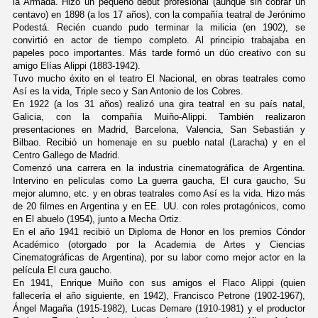
la Armada. Hizo un pequeño debut profesional (aunque sin cobrar un
centavo) en 1898 (a los 17 años), con la compañía teatral de Jerónimo
Podestá. Recién cuando pudo terminar la milicia (en 1902), se
convirtió en actor de tiempo completo. Al principio trabajaba en
papeles poco importantes. Más tarde formó un dúo creativo con su
amigo Elías Alippi (1883-1942).
Tuvo mucho éxito en el teatro El Nacional, en obras teatrales como
Así es la vida, Triple seco y San Antonio de los Cobres.
En 1922 (a los 31 años) realizó una gira teatral en su país natal,
Galicia, con la compañía Muiño-Alippi. También realizaron
presentaciones en Madrid, Barcelona, Valencia, San Sebastián y
Bilbao. Recibió un homenaje en su pueblo natal (Laracha) y en el
Centro Gallego de Madrid.
Comenzó una carrera en la industria cinematográfica de Argentina.
Intervino en películas como La guerra gaucha, El cura gaucho, Su
mejor alumno, etc. y en obras teatrales como Así es la vida. Hizo más
de 20 filmes en Argentina y en EE. UU. con roles protagónicos, como
en El abuelo (1954), junto a Mecha Ortiz.
En el año 1941 recibió un Diploma de Honor en los premios Cóndor
Académico (otorgado por la Academia de Artes y Ciencias
Cinematográficas de Argentina), por su labor como mejor actor en la
película El cura gaucho.
En 1941, Enrique Muiño con sus amigos el Flaco Alippi (quien
fallecería el año siguiente, en 1942), Francisco Petrone (1902-1967),
Ángel Magaña (1915-1982), Lucas Demare (1910-1981) y el productor