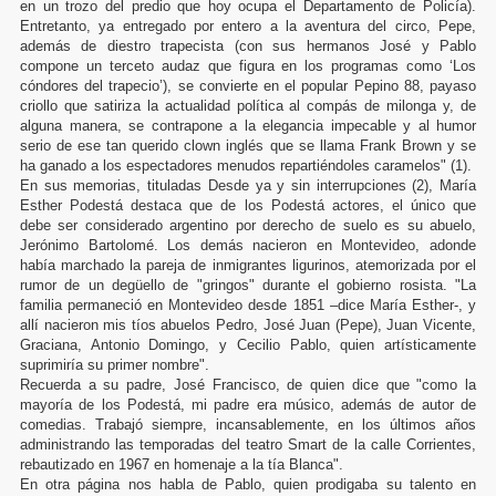
en un trozo del predio que hoy ocupa el Departamento de Policía).
Entretanto, ya entregado por entero a la aventura del circo, Pepe,
además de diestro trapecista (con sus hermanos José y Pablo
compone un terceto audaz que figura en los programas como ‘Los
cóndores del trapecio’), se convierte en el popular Pepino 88, payaso
criollo que satiriza la actualidad política al compás de milonga y, de
alguna manera, se contrapone a la elegancia impecable y al humor
serio de ese tan querido clown inglés que se llama Frank Brown y se
ha ganado a los espectadores menudos repartiéndoles caramelos" (1).
En sus memorias, tituladas Desde ya y sin interrupciones (2), María
Esther Podestá destaca que de los Podestá actores, el único que
debe ser considerado argentino por derecho de suelo es su abuelo,
Jerónimo Bartolomé. Los demás nacieron en Montevideo, adonde
había marchado la pareja de inmigrantes ligurinos, atemorizada por el
rumor de un degüello de "gringos" durante el gobierno rosista. "La
familia permaneció en Montevideo desde 1851 –dice María Esther-, y
allí nacieron mis tíos abuelos Pedro, José Juan (Pepe), Juan Vicente,
Graciana, Antonio Domingo, y Cecilio Pablo, quien artísticamente
suprimiría su primer nombre".
Recuerda a su padre, José Francisco, de quien dice que "como la
mayoría de los Podestá, mi padre era músico, además de autor de
comedias. Trabajó siempre, incansablemente, en los últimos años
administrando las temporadas del teatro Smart de la calle Corrientes,
rebautizado en 1967 en homenaje a la tía Blanca".
En otra página nos habla de Pablo, quien prodigaba su talento en