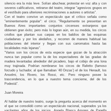
silencio era la más leve. Solían abuchear, protestar en voz alta y con
severos calificativos, retirarse del teatro, integrar "agresivos grupos en
el vestíbulo para ulteriores recriminaciones a autores o artistas".
Con el teatro convive un espectáculo que el crítico señala como
"eminentemente popular": el circo. "Regularmente se presentan en
Buenos Aires importantes conjuntos circenses extranjeros que
obtienen gran éxito; pero más lo logran aún, en su medida, los circos
criollos que plantan sus carpas en los baldíos de las esquinas
ciudadanas y por los aledaños, y recorren de manera habitual las
poblaciones del interior y llegan con sus carromatos hasta las
localidades más lejanas".
"Varios son los circos de esta especie que gozan de la atracción
nunca tan popular como la de los espectadores de las gradas de
madera levantadas alrededor del picadero, bajo el cobijo de una lona
muy trajinada. Podrían nombrarse los circos de Rafetto (famoso
forzudo y luchador, al que llamaban ’40 Onzas’) el de los Henault, los
Anselmi, los Rivero, los Rossi, etc. Pero ninguno posee la
trascendencia, en lo que a nuestro tema concierne, del de los
Podestá".
Juan Moreira
Al hablar de nuestro teatro, surge la pregunta acerca del momento en
el que se consolidó como un espectáculo nacional, superados ya los
vacilantes años de los inicios. Angela Blanco Amores de Pagella