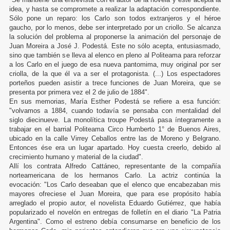
idea, y hasta se compromete a realizar la adaptación correspondiente.
Sólo pone un reparo: los Carlo son todos extranjeros y el héroe
gaucho, por lo menos, debe ser interpretado por un criollo. Se alcanza
la solución del problema al proponerse la animación del personaje de
Juan Moreira a José J. Podestá. Este no sólo acepta, entusiasmado,
sino que también se lleva al elenco en pleno al Politeama para reforzar
a los Carlo en el juego de esa nueva pantomima, muy original por ser
criolla, de la que él va a ser el protagonista. (...) Los espectadores
porteños pueden asistir a trece funciones de Juan Moreira, que se
presenta por primera vez el 2 de julio de 1884".
En sus memorias, María Esther Podestá se refiere a esa función:
"volvamos a 1884, cuando todavía se pensaba con mentalidad del
siglo diecinueve. La monolítica troupe Podestá pasa íntegramente a
trabajar en el barrial Politeama Circo Humberto 1° de Buenos Aires,
ubicado en la calle Virrey Ceballos entre las de Moreno y Belgrano.
Entonces ése era un lugar apartado. Hoy cuesta creerlo, debido al
crecimiento humano y material de la ciudad".
Allí los contrata Alfredo Cattáneo, representante de la compañía
norteamericana de los hermanos Carlo. La actriz continúa la
evocación: "Los Carlo deseaban que el elenco que encabezaban mis
mayores ofreciese el Juan Moreira, que para ese propósito había
arreglado el propio autor, el novelista Eduardo Gutiérrez, que había
popularizado el novelón en entregas de folletín en el diario "La Patria
Argentina". Como el estreno debía consumarse en beneficio de los