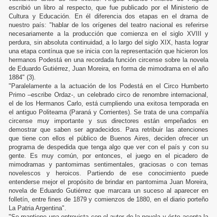
escribió un libro al respecto, que fue publicado por el Ministerio de
Cultura y Educación. En él diferencia dos etapas en el drama de
nuestro país: "hablar de los orígenes del teatro nacional es referirse
necesariamente a la producción que comienza en el siglo XVIII y
perdura, sin absoluta continuidad, a lo largo del siglo XIX, hasta lograr
una etapa contínua que se inicia con la representación que hicieron los
hermanos Podestá en una recordada función circense sobre la novela
de Eduardo Gutiérrez, Juan Moreira, en forma de mimodrama en el año
1884" (3).
"Paralelamente a la actuación de los Podestá en el Circo Humberto
Primo –escribe Ordaz-, un celebrado circo de renombre internacional,
el de los Hermanos Carlo, está cumpliendo una exitosa temporada en
el antiguo Politeama (Paraná y Corrientes). Se trata de una compañía
circense muy importante y sus directores están empeñados en
demostrar que saben ser agradecidos. Para retribuir las atenciones
que tiene con ellos el público de Buenos Aires, deciden ofrecer un
programa de despedida que tenga algo que ver con el país y con su
gente. Es muy común, por entonces, el juego en el picadero de
mimodramas y pantomimas sentimentales, graciosas o con temas
novelescos y heroicos. Partiendo de ese conocimiento puede
entenderse mejor el propósito de brindar en pantomima Juan Moreira,
novela de Eduardo Gutiérrez que marcara un suceso al aparecer en
folletín, entre fines de 1879 y comienzos de 1880, en el diario porteño
La Patria Argentina".
"Se mantiene una entrevista con el autor de la novela y éste acepta la