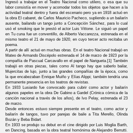
Ingresó a trabajar en el Teatro Nacional como utilero, o esa que su
labor consistía en mover y acomodar todos los objetos que hacen a la
actividad teatral dentro y fuera del escenario pero ya en 1918 actuó en
la obra El cabaret, de Carlos Mauricio Pacheco, supliendo a un bailarín
ausente, bailando un tango junto a Concepción Sánchez, para lo cual
usó el smoking que le prestó el actor Luis Vittone. Le siguió un papel
en Tu cuna fue un conventillo, de Alberto Vaccarezza, estrenada en el
mismo teatro el 21 de mayo de 1920, en cuyo tercer acto recitaba un
poema.
A partir de allí actuó en muchas obras. En el teatro Nacional trabajó en
Mateo de Armando Discépolo estrenada el 14 de marzo de 1923 por la
compañía de Pascual Carcavallo en el papel de Narigueta.[1] También
trabajó en otras piezas, tales como Al tango hay que saberlo bailar,
Mujercitas de lujo, junto a las grandes compañías de la época, como
la que encabezaban Enrique Muiño y Elías Alippi; también tendría una
permanente presencia en los teatros de revistas.
En 1933 Lusiardo fue convocado para cubrir como actor y bailarín
algunos papeles en la obra De Gabino a Gardel (Crónica cómica de la
canción nacional a través de los años), de Ivo Pelay, estrenada el 23
de marzo.
Desde entonces estuvo siempre presente en el teatro, como actor y
bailarín de tangos, tuvo por parejas de baile a Tita Merello, Olinda
Bozán y Beba Bidart.
En 1933 se produjo su debut en el cine dirigido por Luis Moglia Barth,
en Dancing, basada en la obra teatral homónima de Alejandro Berrutti.