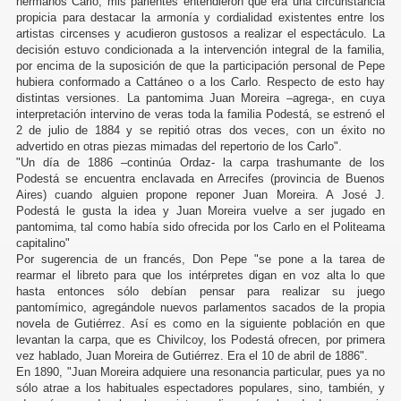
hermanos Carlo, mis parientes entendieron que era una circunstancia
propicia para destacar la armonía y cordialidad existentes entre los
artistas circenses y acudieron gustosos a realizar el espectáculo. La
decisión estuvo condicionada a la intervención integral de la familia,
por encima de la suposición de que la participación personal de Pepe
hubiera conformado a Cattáneo o a los Carlo. Respecto de esto hay
distintas versiones. La pantomima Juan Moreira –agrega-, en cuya
interpretación intervino de veras toda la familia Podestá, se estrenó el
2 de julio de 1884 y se repitió otras dos veces, con un éxito no
advertido en otras piezas mimadas del repertorio de los Carlo".
"Un día de 1886 –continúa Ordaz- la carpa trashumante de los
Podestá se encuentra enclavada en Arrecifes (provincia de Buenos
Aires) cuando alguien propone reponer Juan Moreira. A José J.
Podestá le gusta la idea y Juan Moreira vuelve a ser jugado en
pantomima, tal como había sido ofrecida por los Carlo en el Politeama
capitalino"
Por sugerencia de un francés, Don Pepe "se pone a la tarea de
rearmar el libreto para que los intérpretes digan en voz alta lo que
hasta entonces sólo debían pensar para realizar su juego
pantomímico, agregándole nuevos parlamentos sacados de la propia
novela de Gutiérrez. Así es como en la siguiente población en que
levantan la carpa, que es Chivilcoy, los Podestá ofrecen, por primera
vez hablado, Juan Moreira de Gutiérrez. Era el 10 de abril de 1886".
En 1890, "Juan Moreira adquiere una resonancia particular, pues ya no
sólo atrae a los habituales espectadores populares, sino, también, y