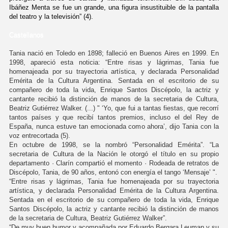
Ibáñez Menta se fue un grande, una figura insustituible de la pantalla
del teatro y la televisión” (4).
Castellanos
Tania nació en Toledo en 1898; falleció en Buenos Aires en 1999. En
1998, apareció esta noticia: “Entre risas y lágrimas, Tania fue
homenajeada por su trayectoria artística, y declarada Personalidad
Emérita de la Cultura Argentina. Sentada en el escritorio de su
compañero de toda la vida, Enrique Santos Discépolo, la actriz y
cantante recibió la distinción de manos de la secretaria de Cultura,
Beatriz Gutiérrez Walker. (...) " ‘Yo, que fui a tantas fiestas, que recorrí
tantos países y que recibí tantos premios, incluso el del Rey de
España, nunca estuve tan emocionada como ahora’, dijo Tania con la
voz entrecortada (5).
En octubre de 1998, se la nombró “Personalidad Emérita”. “La
secretaria de Cultura de la Nación le otorgó el título en su propio
departamento · Clarín compartió el momento · Rodeada de retratos de
Discépolo, Tania, de 90 años, entonó con energía el tango ‘Mensaje’ ".
“Entre risas y lágrimas, Tania fue homenajeada por su trayectoria
artística, y declarada Personalidad Emérita de la Cultura Argentina.
Sentada en el escritorio de su compañero de toda la vida, Enrique
Santos Discépolo, la actriz y cantante recibió la distinción de manos
de la secretaria de Cultura, Beatriz Gutiérrez Walker”.
“De muy buen humor y acompañada por Eduardo Bergara Leuman y su