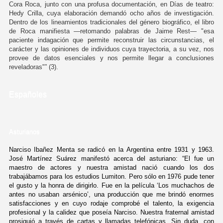
Cora Roca, junto con una profusa documentación, en Días de teatro:
Hedy Crilla, cuya elaboración demandó ocho años de investigación.
Dentro de los lineamientos tradicionales del género biográfico, el libro
de Roca manifiesta —retomando palabras de Jaime Rest— "esa
paciente indagación que permite reconstruir las circunstancias, el
carácter y las opiniones de individuos cuya trayectoria, a su vez, nos
provee de datos esenciales y nos permite llegar a conclusiones
reveladoras"” (3).
Españoles
Asturianos
Narciso Ibañez Menta se radicó en la Argentina entre 1931 y 1963.
José Martínez Suárez manifestó acerca del asturiano: “El fue un
maestro de actores y nuestra amistad nació cuando los dos
trabajábamos para los estudios Lumiton. Pero sólo en 1976 pude tener
el gusto y la honra de dirigirlo. Fue en la película ‘Los muchachos de
antes no usaban arsénico’, una producción que me brindó enormes
satisfacciones y en cuyo rodaje comprobé el talento, la exigencia
profesional y la calidez que poseía Narciso. Nuestra fraternal amistad
prosiguió a través de cartas y llamadas telefónicas. Sin duda, con