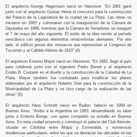
El arquitecto George Hagemann nació en Hannover. “En 1881 ganó
junto con el arquitecto Gustav Heine el concurso para la construcción
del Palacio de la Legislatura de la ciudad de La Plata. Las obras se
iniciaron en 1883 y culminaron con la inauguración de la Cámara de
Diputados en 1888, mientras que la Cámara de Senadores se inauguró
el 7 de mayo del año siguiente. El estilo de la obra remite al período
neoclásico con algunos elementos renacentistas alemanes. Por otro
lado, el edificio posee dos mosaicos que representan al Congreso de
Tucumán y al Cabildo Abierto de 1810” (4).
El arquitecto Ernesto Mayer nació en Hannover. “En 1882, llegó al país
para colaborar junto con el ingeniero Pedro Benoit y el arquitecto
Emilio B. Coutaret en el diseño y la construcción de la Catedral de La
Plata. Mayer también fue contratado para modificar los planos
elaborados por el arquitecto Huberto Stier para la construcción de la
Municipalidad de La Plata y se hizo cargo de la realización de las
obras” (5).
El arquitecto Hans Schmitt nació en Baden; falleció en 1909 en
Buenos Aires. “Arribó a la Argentina en 1883, desarrollando su labor
junto a Ernesto Bunge, con quien compartió un estudio en Buenos
Aires. En esta ciudad proyectó y construyó el palacio del Club Alemán,
situado en Córdoba entre Maipú y Esmeralda, y numerosas
residencias particulares, entre las que se destacan las ubicadas en las