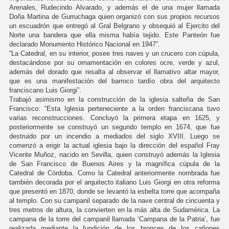
Arenales, Rudecindo Alvarado, y además el de una mujer llamada
Doña Martina de Gurruchaga quien organizó con sus propios recursos
un escuadrón que entregó al Gral Belgrano y obsequió al Ejercito del
Norte una bandera que ella misma había tejido. Este Panteón fue
declarado Monumento Histórico Nacional en 1947”.
“La Catedral, en su interior, posee tres naves y un crucero con cúpula,
destacándose por su ornamentación en colores ocre, verde y azul,
además del dorado que resalta al observar el llamativo altar mayor,
que es una manifestación del barroco tardío obra del arquitecto
franciscano Luis Giorgi”.
Trabajó asimismo en la construcción de la iglesia salteña de San
Francisco: “Esta Iglesia perteneciente a la orden franciscana tuvo
varias reconstrucciones. Concluyó la primera etapa en 1625, y
posteriormente se construyó un segundo templo en 1674, que fue
destruido por un incendio a mediados del siglo XVIII. Luego se
comenzó a erigir la actual iglesia bajo la dirección del español Fray
Vicente Muñoz, nacido en Sevilla, quien construyó además la Iglesia
de San Francisco de Buenos Aires y la magnífica cúpula de la
Catedral de Córdoba. Como la Catedral anteriormente nombrada fue
también decorada por el arquitecto italiano Luis Giorgi en otra reforma
que presentó en 1870, donde se levantó la esbelta torre que acompaña
al templo. Con su campanil separado de la nave central de cincuenta y
tres metros de altura, la convierten en la más alta de Sudamérica. La
campana de la torre del campanil llamada ‘Campana de la Patria’, fue
realizada mediante la fundición de los bronces de los cañones