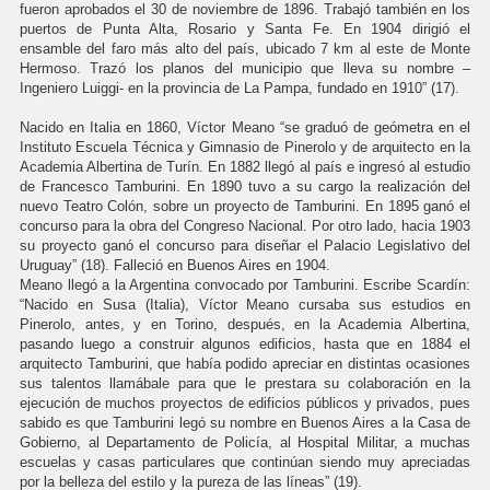
fueron aprobados el 30 de noviembre de 1896. Trabajó también en los
puertos de Punta Alta, Rosario y Santa Fe. En 1904 dirigió el
ensamble del faro más alto del país, ubicado 7 km al este de Monte
Hermoso. Trazó los planos del municipio que lleva su nombre –
Ingeniero Luiggi- en la provincia de La Pampa, fundado en 1910” (17).
Nacido en Italia en 1860, Víctor Meano “se graduó de geómetra en el
Instituto Escuela Técnica y Gimnasio de Pinerolo y de arquitecto en la
Academia Albertina de Turín. En 1882 llegó al país e ingresó al estudio
de Francesco Tamburini. En 1890 tuvo a su cargo la realización del
nuevo Teatro Colón, sobre un proyecto de Tamburini. En 1895 ganó el
concurso para la obra del Congreso Nacional. Por otro lado, hacia 1903
su proyecto ganó el concurso para diseñar el Palacio Legislativo del
Uruguay” (18). Falleció en Buenos Aires en 1904.
Meano llegó a la Argentina convocado por Tamburini. Escribe Scardín:
“Nacido en Susa (Italia), Víctor Meano cursaba sus estudios en
Pinerolo, antes, y en Torino, después, en la Academia Albertina,
pasando luego a construir algunos edificios, hasta que en 1884 el
arquitecto Tamburini, que había podido apreciar en distintas ocasiones
sus talentos llamábale para que le prestara su colaboración en la
ejecución de muchos proyectos de edificios públicos y privados, pues
sabido es que Tamburini legó su nombre en Buenos Aires a la Casa de
Gobierno, al Departamento de Policía, al Hospital Militar, a muchas
escuelas y casas particulares que continúan siendo muy apreciadas
por la belleza del estilo y la pureza de las líneas” (19).