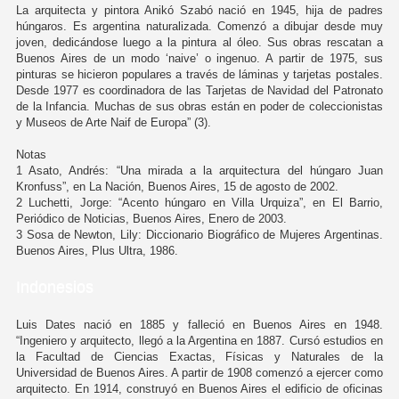
La arquitecta y pintora Anikó Szabó nació en 1945, hija de padres
húngaros. Es argentina naturalizada. Comenzó a dibujar desde muy
joven, dedicándose luego a la pintura al óleo. Sus obras rescatan a
Buenos Aires de un modo ‘naive’ o ingenuo. A partir de 1975, sus
pinturas se hicieron populares a través de láminas y tarjetas postales.
Desde 1977 es coordinadora de las Tarjetas de Navidad del Patronato
de la Infancia. Muchas de sus obras están en poder de coleccionistas
y Museos de Arte Naif de Europa” (3).
Notas
1 Asato, Andrés: “Una mirada a la arquitectura del húngaro Juan
Kronfuss”, en La Nación, Buenos Aires, 15 de agosto de 2002.
2 Luchetti, Jorge: “Acento húngaro en Villa Urquiza”, en El Barrio,
Periódico de Noticias, Buenos Aires, Enero de 2003.
3 Sosa de Newton, Lily: Diccionario Biográfico de Mujeres Argentinas.
Buenos Aires, Plus Ultra, 1986.
Indonesios
Luis Dates nació en 1885 y falleció en Buenos Aires en 1948.
“Ingeniero y arquitecto, llegó a la Argentina en 1887. Cursó estudios en
la Facultad de Ciencias Exactas, Físicas y Naturales de la
Universidad de Buenos Aires. A partir de 1908 comenzó a ejercer como
arquitecto. En 1914, construyó en Buenos Aires el edificio de oficinas