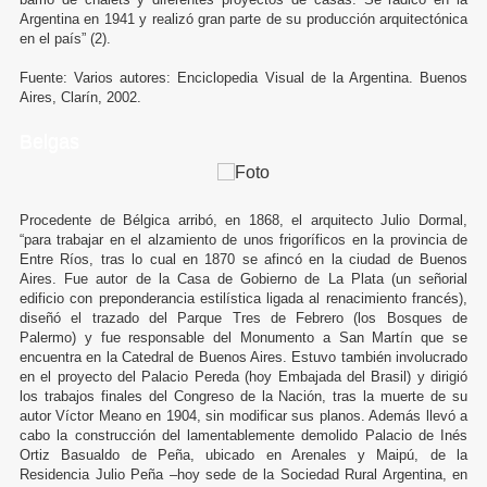
Argentina en 1941 y realizó gran parte de su producción arquitectónica
en el país” (2).
Fuente: Varios autores: Enciclopedia Visual de la Argentina. Buenos
Aires, Clarín, 2002.
Belgas
Procedente de Bélgica arribó, en 1868, el arquitecto Julio Dormal,
“para trabajar en el alzamiento de unos frigoríficos en la provincia de
Entre Ríos, tras lo cual en 1870 se afincó en la ciudad de Buenos
Aires. Fue autor de la Casa de Gobierno de La Plata (un señorial
edificio con preponderancia estilística ligada al renacimiento francés),
diseñó el trazado del Parque Tres de Febrero (los Bosques de
Palermo) y fue responsable del Monumento a San Martín que se
encuentra en la Catedral de Buenos Aires. Estuvo también involucrado
en el proyecto del Palacio Pereda (hoy Embajada del Brasil) y dirigió
los trabajos finales del Congreso de la Nación, tras la muerte de su
autor Víctor Meano en 1904, sin modificar sus planos. Además llevó a
cabo la construcción del lamentablemente demolido Palacio de Inés
Ortiz Basualdo de Peña, ubicado en Arenales y Maipú, de la
Residencia Julio Peña –hoy sede de la Sociedad Rural Argentina, en