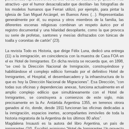
atractivo –por el humor desacralizador que destilan- las fotografías de
los modelos humanos que Ferrari utilizó, por ejemplo, para pintar la
iglesia de San Miguel Arcángel, en Buenos Aires (...). Representadas
generalmente por él, su esposa y otros miembros de la familia, las
diferentes escenas religiosas combinan un respeto áurico por el
registro documental y una hilaridad desopilante, como la que provoca
su serie de profetas, santones y mesías disfrazados con túnicas de
toalla y coronitas de cartón” (23).
La revista Todo es Historia, que dirige Félix Luna, dedicó una entrega
(11) a la inmigración, en coincidencia con la muestra de Casa FOA en
el ex Hotel de Inmigrantes. En dicha revista se recuerda que, en 1898,
“se creó la Dirección Nacional de Inmigración, construyéndose y
habilitándose el complejo edilicio formado por el definitivo Hotel de
Inmigrantes, el Hospital, el desembarcadero y la infraestructura de lo
que es hoy la Dirección Nacional de Migraciones”. Esa Dirección, “con
todas sus oficinas y dependencias anexas, funciona actualmente en el
amplio complejo edilicio que simultáneamente con el Hotel de
Inmigrantes, se construyera a comienzos de este siglo, más
precisamente en la Av. Antártida Argentina 1355, en terrenos otrora
ganados al río, donde, desde 1911 funcionan las oficinas dedicadas a
la inmigración, espacios inertes, acompañantes inmóviles de toda la
historia migratoria de la Argentina de los últimos 80 años”.
Magdalena Insausti es la autora del libro Argentina, un país de
inmigrantes (24). Escribió asimismo “Hotel de Inmigrantes Un proyecto