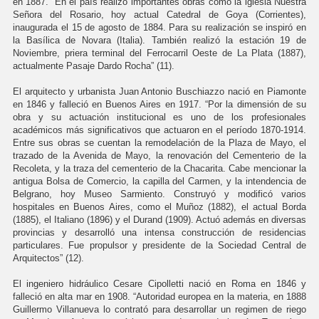
en 1887. “En el país realizó importantes obras como la iglesia Nuestra
Señora del Rosario, hoy actual Catedral de Goya (Corrientes),
inaugurada el 15 de agosto de 1884. Para su realización se inspiró en
la Basílica de Novara (Italia). También realizó la estación 19 de
Noviembre, priera terminal del Ferrocarril Oeste de La Plata (1887),
actualmente Pasaje Dardo Rocha” (11).
El arquitecto y urbanista Juan Antonio Buschiazzo nació en Piamonte
en 1846 y falleció en Buenos Aires en 1917. “Por la dimensión de su
obra y su actuación institucional es uno de los profesionales
académicos más significativos que actuaron en el período 1870-1914.
Entre sus obras se cuentan la remodelación de la Plaza de Mayo, el
trazado de la Avenida de Mayo, la renovación del Cementerio de la
Recoleta, y la traza del cementerio de la Chacarita. Cabe mencionar la
antigua Bolsa de Comercio, la capilla del Carmen, y la intendencia de
Belgrano, hoy Museo Sarmiento. Construyó y modificó varios
hospitales en Buenos Aires, como el Muñoz (1882), el actual Borda
(1885), el Italiano (1896) y el Durand (1909). Actuó además en diversas
provincias y desarrolló una intensa construcción de residencias
particulares. Fue propulsor y presidente de la Sociedad Central de
Arquitectos” (12).
El ingeniero hidráulico Cesare Cipolletti nació en Roma en 1846 y
falleció en alta mar en 1908. “Autoridad europea en la materia, en 1888
Guillermo Villanueva lo contrató para desarrollar un regimen de riego