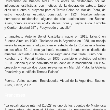
Universidad de Buenos Aires. “Sus obras se destacaron por las
influencias estilísticas con motivos de la decoración azteca. Entre
ellas se cuenta el proyecto para el Teatro Colón de Mar del Plata, de
estilo neocolonial español, construido en 1924. Realizó además
numerosas residencias, algunas de ellas racionalistas, en Buenos
Aires, como las ubicadas en Av. de los Incas y Freyre, Avda. Córdoba
y Cerrito, Libertad 257 y Pueyrredón y Lavalle”.
El arquitecto Antonio Bonet Castellana nació en 1913; falleció en
Buenos Aires en 1989. “Radicado en la Argentina en 1938, su trabajo
revela la experiencia adquirida en el estudio de Le Corbusier a finales
de los años 30, si bien ya había mostrado interés en el diseño de
muebles, actividad a la que se consagró años más tarde. Junto con J.
Kurchan y J. Ferrari Hardoy, en 1939, concibió el prototipo del sillón
B.F.K., diseño que se convirtió en un ícono de la modernidad. En 1957
proyectó y realizó dos obras relevantes en Mar del Plata: la Galería
Rivadavia y el edificio Terraza Palace”.
Fuente: Varios autores: Enciclopedia Visual de la Argentina. Buenos
Aires, Clarín, 2002.
Franceses
“La escalinata de mármol (1852)” es uno de los cuentos de Misteriosa
Buenos Aires, de Manuel Mujica Láinez. Lo protagoniza Monsieur