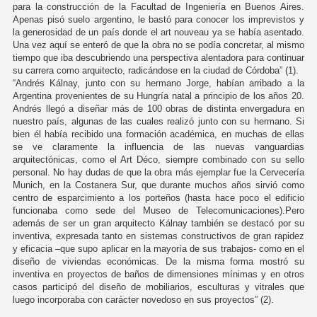
para la construcción de la Facultad de Ingeniería en Buenos Aires.
Apenas pisó suelo argentino, le bastó para conocer los imprevistos y
la generosidad de un país donde el art nouveau ya se había asentado.
Una vez aquí se enteró de que la obra no se podía concretar, al mismo
tiempo que iba descubriendo una perspectiva alentadora para continuar
su carrera como arquitecto, radicándose en la ciudad de Córdoba” (1).
“Andrés Kálnay, junto con su hermano Jorge, habían arribado a la
Argentina provenientes de su Hungría natal a principio de los años 20.
Andrés llegó a diseñar más de 100 obras de distinta envergadura en
nuestro país, algunas de las cuales realizó junto con su hermano. Si
bien él había recibido una formación académica, en muchas de ellas
se ve claramente la influencia de las nuevas vanguardias
arquitectónicas, como el Art Déco, siempre combinado con su sello
personal. No hay dudas de que la obra más ejemplar fue la Cervecería
Munich, en la Costanera Sur, que durante muchos años sirvió como
centro de esparcimiento a los porteños (hasta hace poco el edificio
funcionaba como sede del Museo de Telecomunicaciones).Pero
además de ser un gran arquitecto Kálnay también se destacó por su
inventiva, expresada tanto en sistemas constructivos de gran rapidez
y eficacia –que supo aplicar en la mayoría de sus trabajos- como en el
diseño de viviendas económicas. De la misma forma mostró su
inventiva en proyectos de baños de dimensiones mínimas y en otros
casos participó del diseño de mobiliarios, esculturas y vitrales que
luego incorporaba con carácter novedoso en sus proyectos” (2).