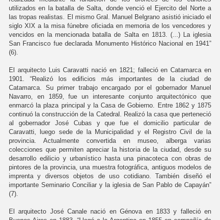
utilizados en la batalla de Salta, donde venció el Ejercito del Norte a
las tropas realistas. El mismo Gral. Manuel Belgrano asistió iniciado el
siglo XIX a la misa fúnebre oficiada en memoria de los vencedores y
vencidos en la mencionada batalla de Salta en 1813. (...) La iglesia
San Francisco fue declarada Monumento Histórico Nacional en 1941”
(6).
El arquitecto Luis Caravatti nació en 1821; falleció en Catamarca en
1901. “Realizó los edificios más importantes de la ciudad de
Catamarca. Su primer trabajo encargado por el gobernador Manuel
Navarro, en 1859, fue un interesante conjunto arquitectónico que
enmarcó la plaza principal y la Casa de Gobierno. Entre 1862 y 1875
continuó la construcción de la Catedral. Realizó la casa que perteneció
al gobernador José Cubas y que fue el domicilio particular de
Caravatti, luego sede de la Municipalidad y el Registro Civil de la
provincia. Actualmente convertida en museo, alberga varias
colecciones que permiten apreciar la historia de la ciudad, desde su
desarrollo edilicio y urbanístico hasta una pinacoteca con obras de
pintores de la provincia, una muestra fotográfica, antiguos modelos de
imprenta y diversos objetos de uso cotidiano. También diseñó el
importante Seminario Conciliar y la iglesia de San Pablo de Capayán”
(7).
El arquitecto José Canale nació en Génova en 1833 y falleció en