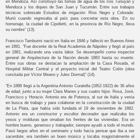
en Mendoza. Así construyó las tomas de agua de los ríos Tunuyán y
Mendoza y los diques de San Juan y Tucumán. Entre sus trabajos
técnicos sobresale Estudios de irrigación: Ríos Negro y Colorado.
Murió cuando regresaba al país para concretar esta obra. En su
homenaje, la ciudad de Cipolletti, en la provincia de Río Negro, lleva
su nombre” (13).
Francisco Tamburini nació en Italia en 1846 y falleció en Buenos Aires
en 1891. “Fue docente de la Real Academia de Nápoles y llegó al país
en 1881, realizando una vasta labor. Se desempeñó como inspector
general de Arquitectura de la Nación desde 1883 hasta su muerte.
Entre sus obras se destacan la ampliación de la Casa Rosada, el
Hospital Militar Central y el proyecto inicial del Teatro Colón (obra
concluida por Víctor Meano y Jules Dormal)” (14).
“En 1888 llegó a la Argentina Antonio Curatella (1852-1922) de 36 años
de edad, junto a su mujer Clara Manes y sus cuatro hijos: Rosa, José,
Francisco y Horacio. Antonio era de Potenza, al sur de Italia y venìa
en busca de trabajo y para colaborar en la construcción de la ciudad
de La Plata, que habìa sido fundada el 19 de noviembre de 1882.
Antonio era un constructor y escultor decorador que realizaba los
yesos y molduras que ornaban los frentes de las viviendas. Era un
hombre bueno, generoso y trabajador, siempre ayudó a todo el mundo.
Pasó largos años en el seminario y todo hacìa pensar que iba a ser
sacerdote; era también un buen músico y tocaba magistralmente el