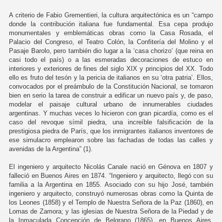
A criterio de Fabio Grementieri, la cultura arquitectónica es un “campo
donde la contribución italiana fue fundamental. Esa cepa produjo
monumentales y emblemáticas obras como la Casa Rosada, el
Palacio del Congreso, el Teatro Colón, la Confitería del Molino y el
Pasaje Barolo, pero también dio lugar a la ‘casa chorizo’ (que reina en
casi todo el país) o a las esmeradas decoraciones de estuco en
interiores y exteriores de fines del siglo XIX y principios del XX. Todo
ello es fruto del tesón y la pericia de italianos en su ‘otra patria’. Ellos,
convocados por el preámbulo de la Constitución Nacional, se tomaron
bien en serio la tarea de construir a edificar un nuevo país y, de paso,
modelar el paisaje cultural urbano de innumerables ciudades
argentinas. Y muchas veces lo hicieron con gran picardía, como es el
caso del revoque símil piedra, una increíble falsificación de la
prestigiosa piedra de París, que los inmigrantes italianos inventores de
ese simulacro emplearon sobre las fachadas de todas las calles y
avenidas de la Argentina” (1).
El ingeniero y arquitecto Nicolás Canale nació en Génova en 1807 y
falleció en Buenos Aires en 1874. “Ingeniero y arquitecto, llegó con su
familia a la Argentina en 1855. Asociado con su hijo José, también
ingeniero y arquitecto, construyó numerosas obras como la Quinta de
los Leones (1858) y el Templo de Nuestra Señora de la Paz (1860), en
Lomas de Zamora; y las iglesias de Nuestra Señora de la Piedad y de
la Inmaculada Concepción de Belgrano (1865), en Buenos Aires.