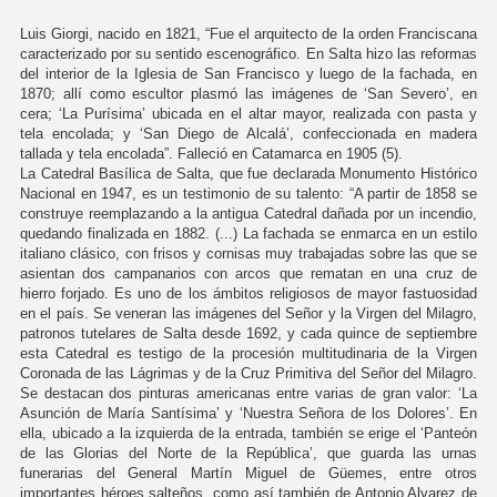
Luis Giorgi, nacido en 1821, “Fue el arquitecto de la orden Franciscana
caracterizado por su sentido escenográfico. En Salta hizo las reformas
del interior de la Iglesia de San Francisco y luego de la fachada, en
1870; allí como escultor plasmó las imágenes de ‘San Severo’, en
cera; ‘La Purísima’ ubicada en el altar mayor, realizada con pasta y
tela encolada; y ‘San Diego de Alcalá’, confeccionada en madera
tallada y tela encolada”. Falleció en Catamarca en 1905 (5).
La Catedral Basílica de Salta, que fue declarada Monumento Histórico
Nacional en 1947, es un testimonio de su talento: “A partir de 1858 se
construye reemplazando a la antigua Catedral dañada por un incendio,
quedando finalizada en 1882. (...) La fachada se enmarca en un estilo
italiano clásico, con frisos y cornisas muy trabajadas sobre las que se
asientan dos campanarios con arcos que rematan en una cruz de
hierro forjado. Es uno de los ámbitos religiosos de mayor fastuosidad
en el país. Se veneran las imágenes del Señor y la Virgen del Milagro,
patronos tutelares de Salta desde 1692, y cada quince de septiembre
esta Catedral es testigo de la procesión multitudinaria de la Virgen
Coronada de las Lágrimas y de la Cruz Primitiva del Señor del Milagro.
Se destacan dos pinturas americanas entre varias de gran valor: ‘La
Asunción de María Santísima’ y ‘Nuestra Señora de los Dolores’. En
ella, ubicado a la izquierda de la entrada, también se erige el ‘Panteón
de las Glorias del Norte de la República’, que guarda las urnas
funerarias del General Martín Miguel de Güemes, entre otros
importantes héroes salteños, como así también de Antonio Alvarez de