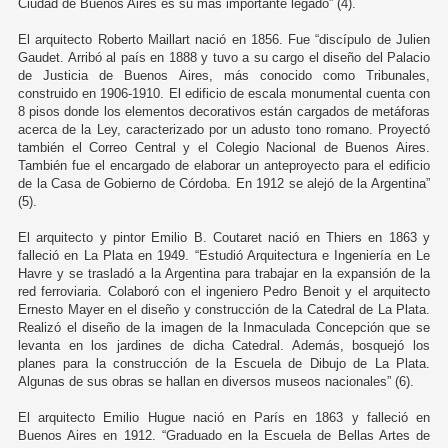
Ciudad de Buenos Aires es su más importante legado” (4).
El arquitecto Roberto Maillart nació en 1856. Fue “discípulo de Julien
Gaudet. Arribó al país en 1888 y tuvo a su cargo el diseño del Palacio
de Justicia de Buenos Aires, más conocido como Tribunales,
construido en 1906-1910. El edificio de escala monumental cuenta con
8 pisos donde los elementos decorativos están cargados de metáforas
acerca de la Ley, caracterizado por un adusto tono romano. Proyectó
también el Correo Central y el Colegio Nacional de Buenos Aires.
También fue el encargado de elaborar un anteproyecto para el edificio
de la Casa de Gobierno de Córdoba. En 1912 se alejó de la Argentina”
(5).
El arquitecto y pintor Emilio B. Coutaret nació en Thiers en 1863 y
falleció en La Plata en 1949. “Estudió Arquitectura e Ingeniería en Le
Havre y se trasladó a la Argentina para trabajar en la expansión de la
red ferroviaria. Colaboró con el ingeniero Pedro Benoit y el arquitecto
Ernesto Mayer en el diseño y construcción de la Catedral de La Plata.
Realizó el diseño de la imagen de la Inmaculada Concepción que se
levanta en los jardines de dicha Catedral. Además, bosquejó los
planes para la construcción de la Escuela de Dibujo de La Plata.
Algunas de sus obras se hallan en diversos museos nacionales” (6).
El arquitecto Emilio Hugue nació en París en 1863 y falleció en
Buenos Aires en 1912. “Graduado en la Escuela de Bellas Artes de