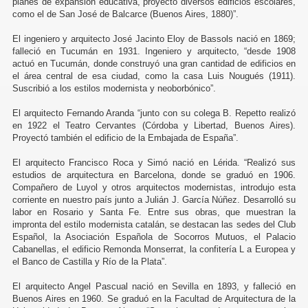
planes de expansión educativa, proyectó diversos edificios escolares,
como el de San José de Balcarce (Buenos Aires, 1880)”.
El ingeniero y arquitecto José Jacinto Eloy de Bassols nació en 1869;
falleció en Tucumán en 1931. Ingeniero y arquitecto, “desde 1908
actuó en Tucumán, donde construyó una gran cantidad de edificios en
el área central de esa ciudad, como la casa Luis Nougués (1911).
Suscribió a los estilos modernista y neoborbónico”.
El arquitecto Fernando Aranda “junto con su colega B. Repetto realizó
en 1922 el Teatro Cervantes (Córdoba y Libertad, Buenos Aires).
Proyectó también el edificio de la Embajada de España”.
El arquitecto Francisco Roca y Simó nació en Lérida. “Realizó sus
estudios de arquitectura en Barcelona, donde se graduó en 1906.
Compañero de Luyol y otros arquitectos modernistas, introdujo esta
corriente en nuestro país junto a Julián J. García Núñez. Desarrolló su
labor en Rosario y Santa Fe. Entre sus obras, que muestran la
impronta del estilo modernista catalán, se destacan las sedes del Club
Español, la Asociación Española de Socorros Mutuos, el Palacio
Cabanellas, el edificio Remonda Monserrat, la confitería L a Europea y
el Banco de Castilla y Río de la Plata”.
El arquitecto Angel Pascual nació en Sevilla en 1893, y falleció en
Buenos Aires en 1960. Se graduó en la Facultad de Arquitectura de la