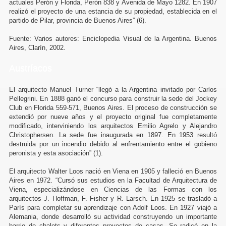
actuales Perón y Florida, Perón 838 y Avenida de Mayo 1282. En 1907
realizó el proyecto de una estancia de su propiedad, establecida en el
partido de Pilar, provincia de Buenos Aires” (6).
Fuente: Varios autores: Enciclopedia Visual de la Argentina. Buenos
Aires, Clarín, 2002.
Austríacos
El arquitecto Manuel Turner “llegó a la Argentina invitado por Carlos
Pellegrini. En 1888 ganó el concurso para construir la sede del Jockey
Club en Florida 559-571, Buenos Aires. El proceso de construcción se
extendió por nueve años y el proyecto original fue completamente
modificado, interviniendo los arquitectos Emilio Agrelo y Alejandro
Christophersen. La sede fue inaugurada en 1897. En 1953 resultó
destruida por un incendio debido al enfrentamiento entre el gobieno
peronista y esta asociación” (1).
El arquitecto Walter Loos nació en Viena en 1905 y falleció en Buenos
Aires en 1972. “Cursó sus estudios en la Facultad de Arquitectura de
Viena, especializándose en Ciencias de las Formas con los
arquitectos J. Hoffman, F. Fisher y R. Larsch. En 1925 se trasladó a
París para completar su aprendizaje con Adolf Loos. En 1927 viajó a
Alemania, donde desarrolló su actividad construyendo un importante
barrio de chalets y diferentes proyectos de casas. Se radicó en la