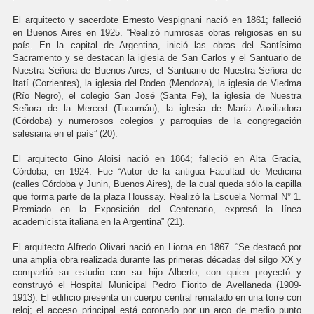
El arquitecto y sacerdote Ernesto Vespignani nació en 1861; falleció
en Buenos Aires en 1925. “Realizó numrosas obras religiosas en su
país. En la capital de Argentina, inició las obras del Santísimo
Sacramento y se destacan la iglesia de San Carlos y el Santuario de
Nuestra Señora de Buenos Aires, el Santuario de Nuestra Señora de
Itatí (Corrientes), la iglesia del Rodeo (Mendoza), la iglesia de Viedma
(Río Negro), el colegio San José (Santa Fe), la iglesia de Nuestra
Señora de la Merced (Tucumán), la iglesia de María Auxiliadora
(Córdoba) y numerosos colegios y parroquias de la congregación
salesiana en el país” (20).
El arquitecto Gino Aloisi nació en 1864; falleció en Alta Gracia,
Córdoba, en 1924. Fue “Autor de la antigua Facultad de Medicina
(calles Córdoba y Junin, Buenos Aires), de la cual queda sólo la capilla
que forma parte de la plaza Houssay. Realizó la Escuela Normal N° 1.
Premiado en la Exposición del Centenario, expresó la línea
academicista italiana en la Argentina” (21).
El arquitecto Alfredo Olivari nació en Liorna en 1867. “Se destacó por
una amplia obra realizada durante las primeras décadas del silgo XX y
compartió su estudio con su hijo Alberto, con quien proyectó y
construyó el Hospital Municipal Pedro Fiorito de Avellaneda (1909-
1913). El edificio presenta un cuerpo central rematado en una torre con
reloj; el acceso principal está coronado por un arco de medio punto