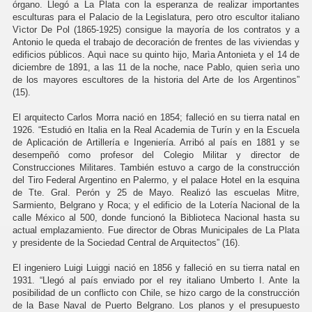
órgano. Llegó a La Plata con la esperanza de realizar importantes
esculturas para el Palacio de la Legislatura, pero otro escultor italiano
Vìctor De Pol (1865-1925) consigue la mayoría de los contratos y a
Antonio le queda el trabajo de decoración de frentes de las viviendas y
edificios públicos. Aquì nace su quinto hijo, Marìa Antonieta y el 14 de
diciembre de 1891, a las 11 de la noche, nace Pablo, quien serìa uno
de los mayores escultores de la historia del Arte de los Argentinos”
(15).
El arquitecto Carlos Morra nació en 1854; falleció en su tierra natal en
1926. “Estudió en Italia en la Real Academia de Turín y en la Escuela
de Aplicación de Artillería e Ingeniería. Arribó al país en 1881 y se
desempeñó como profesor del Colegio Militar y director de
Construcciones Militares. También estuvo a cargo de la construcción
del Tiro Federal Argentino en Palermo, y el palace Hotel en la esquina
de Tte. Gral. Perón y 25 de Mayo. Realizó las escuelas Mitre,
Sarmiento, Belgrano y Roca; y el edificio de la Lotería Nacional de la
calle México al 500, donde funcionó la Biblioteca Nacional hasta su
actual emplazamiento. Fue director de Obras Municipales de La Plata
y presidente de la Sociedad Central de Arquitectos” (16).
El ingeniero Luigi Luiggi nació en 1856 y falleció en su tierra natal en
1931. “Llegó al país enviado por el rey italiano Umberto I. Ante la
posibilidad de un conflicto con Chile, se hizo cargo de la construcción
de la Base Naval de Puerto Belgrano. Los planos y el presupuesto