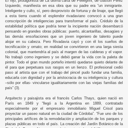
El hijo, protagonista de La última carta de Pellegrini, de Gastón Pérez
Izquierdo, manifiesta en esa obra que su padre era “un inmigrante.
Inteligente y culto, sí, pero desprovisto de fortuna y de linaje, que llegó
a esta tierra cuando el esplendor rivadaviano convocó a una gran
conscripción de inteligencias para transformar el país. Crédulo de la
estabilidad política que podría tener la incipiente nación desembarcó
pensando en grandes obras públicas: puerto, alcantarillas, desagües y
las demás ensoñaciones que un joven ingeniero de talento puede
alojar en su cabeza. Pero Rivadavia cayó y con él los sueños de
tecnificación y ornato; en realidad se convirtieron en una larga siesta
colonial, que mantendría al país al margen de las calderas y el vapor.
No trabajó como ingeniero y se debió ganar la vida con la paleta de
pintor. Todo el gran mundo porteño intentó quedarse quieto delante de
él para que perpetuara sus rasgos en un lienzo. El profesional cedió
paso al artista que con el trabajo del pincel pudo fundar una familia,
educarla con dignidad y por la aristocracia de su inteligencia y cultura
–sólo por ellas- vincularse igualitariamente con las viejas familias del
país” (3).
Arquitecto y paisajista era el francés Carlos Thays, quien nació en
París en 1849 y “llegó a la Argentina en 1889, contratado
especialmente por el empresario inmobiliario Miguel Crisol para
proyectar un paseo natural en la ciudad de Córdoba”. “Fue uno de los
principales artífices de la remodelación y ampliación de los parques y
plazas públicas en todo el país. La creación del Jardín Botánico de la