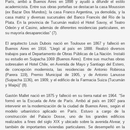
París, arribó a Buenos Aires en 1898 y ayudó a difundir el estilo
academicista. Entre sus obras porteñas se destacan la casa Moussion
(ex Bazar Dos Mundos); la casa Franco Argentina, ya demolida, y la
casa matriz y diversas sucursales del Banco Francés del Río de la
Plata. En la provincia de Tucumán realizó el Hotel Savoy, el Teatro
Odeón y el Casino, además de diferentes residencias particulares, en
su mayoría desaparecidas” (7).
El arquitecto Louis Dubois nació en Toulouse en 1867 y falleció en
Buenos Aires en 1916. “Llegó al país en 1888. Realizó diversos
trabajos para el Departamento de Obras Públicas de La Nación. Instaló
su estudio en Suipacha 1069 (Buenos Aires). Entre sus muchas obras
sobresalen el Hotel Chile, en Avenida de Mayo y Santiago del Estero,
de concepción modernista, las residencias de Antonio Robirosa
(Parera 119), Premio Municipal de 1905, y de Antonio Lanusse
(Suipacha 1136), en 1909, y el edificio de la Farmacia Suiza (Tucumán
y Maipú)” (8).
Gastón Mallet nació en 1875 y falleció en su tierra natal en 1964. “Se
formó en la Escuela de Arte de París. Arribó al país en 1907 para
intervenir en la modernización de la ciudad de Buenos Aires, según el
modelo urbanístico aplicado en París. Estuvo a cargo de la
construcción del Palacio Dosse, uno de los grandes edificios
realizados a fines del siglo XIX y ubicado sobre la avenida Alvear, y
también de importantes viviendas particulares. Se desempeñó en la