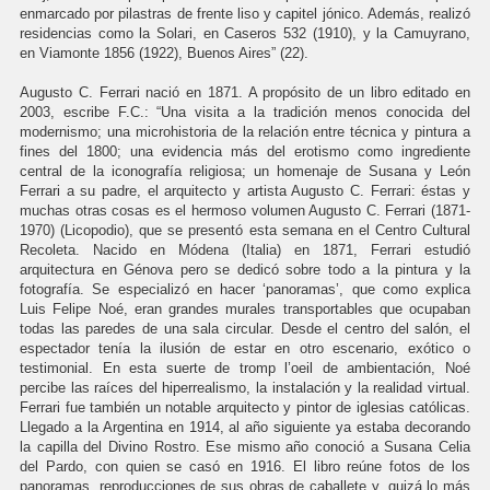
enmarcado por pilastras de frente liso y capitel jónico. Además, realizó
residencias como la Solari, en Caseros 532 (1910), y la Camuyrano,
en Viamonte 1856 (1922), Buenos Aires” (22).
Augusto C. Ferrari nació en 1871. A propósito de un libro editado en
2003, escribe F.C.: “Una visita a la tradición menos conocida del
modernismo; una microhistoria de la relación entre técnica y pintura a
fines del 1800; una evidencia más del erotismo como ingrediente
central de la iconografía religiosa; un homenaje de Susana y León
Ferrari a su padre, el arquitecto y artista Augusto C. Ferrari: éstas y
muchas otras cosas es el hermoso volumen Augusto C. Ferrari (1871-
1970) (Licopodio), que se presentó esta semana en el Centro Cultural
Recoleta. Nacido en Módena (Italia) en 1871, Ferrari estudió
arquitectura en Génova pero se dedicó sobre todo a la pintura y la
fotografía. Se especializó en hacer ‘panoramas’, que como explica
Luis Felipe Noé, eran grandes murales transportables que ocupaban
todas las paredes de una sala circular. Desde el centro del salón, el
espectador tenía la ilusión de estar en otro escenario, exótico o
testimonial. En esta suerte de tromp l’oeil de ambientación, Noé
percibe las raíces del hiperrealismo, la instalación y la realidad virtual.
Ferrari fue también un notable arquitecto y pintor de iglesias católicas.
Llegado a la Argentina en 1914, al año siguiente ya estaba decorando
la capilla del Divino Rostro. Ese mismo año conoció a Susana Celia
del Pardo, con quien se casó en 1916. El libro reúne fotos de los
panoramas, reproducciones de sus obras de caballete y, quizá lo más