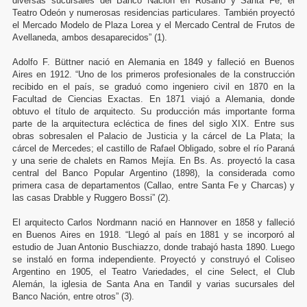
diversas sucursales del Banco Nación en Rosario y Santa Fe, el
Teatro Odeón y numerosas residencias particulares. También proyectó
el Mercado Modelo de Plaza Lorea y el Mercado Central de Frutos de
Avellaneda, ambos desaparecidos” (1).
Adolfo F. Büttner nació en Alemania en 1849 y falleció en Buenos
Aires en 1912. “Uno de los primeros profesionales de la construcción
recibido en el país, se graduó como ingeniero civil en 1870 en la
Facultad de Ciencias Exactas. En 1871 viajó a Alemania, donde
obtuvo el título de arquitecto. Su producción más importante forma
parte de la arquitectura ecléctica de fines del siglo XIX. Entre sus
obras sobresalen el Palacio de Justicia y la cárcel de La Plata; la
cárcel de Mercedes; el castillo de Rafael Obligado, sobre el río Paraná
y una serie de chalets en Ramos Mejía. En Bs. As. proyectó la casa
central del Banco Popular Argentino (1898), la considerada como
primera casa de departamentos (Callao, entre Santa Fe y Charcas) y
las casas Drabble y Ruggero Bossi” (2).
El arquitecto Carlos Nordmann nació en Hannover en 1858 y falleció
en Buenos Aires en 1918. “Llegó al país en 1881 y se incorporó al
estudio de Juan Antonio Buschiazzo, donde trabajó hasta 1890. Luego
se instaló en forma independiente. Proyectó y construyó el Coliseo
Argentino en 1905, el Teatro Variedades, el cine Select, el Club
Alemán, la iglesia de Santa Ana en Tandil y varias sucursales del
Banco Nación, entre otros” (3).