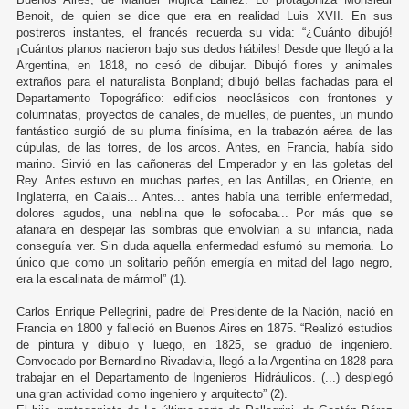
Benoit, de quien se dice que era en realidad Luis XVII. En sus
postreros instantes, el francés recuerda su vida: “¿Cuánto dibujó!
¡Cuántos planos nacieron bajo sus dedos hábiles! Desde que llegó a la
Argentina, en 1818, no cesó de dibujar. Dibujó flores y animales
extraños para el naturalista Bonpland; dibujó bellas fachadas para el
Departamento Topográfico: edificios neoclásicos con frontones y
columnatas, proyectos de canales, de muelles, de puentes, un mundo
fantástico surgió de su pluma finísima, en la trabazón aérea de las
cúpulas, de las torres, de los arcos. Antes, en Francia, había sido
marino. Sirvió en las cañoneras del Emperador y en las goletas del
Rey. Antes estuvo en muchas partes, en las Antillas, en Oriente, en
Inglaterra, en Calais... Antes... antes había una terrible enfermedad,
dolores agudos, una neblina que le sofocaba... Por más que se
afanara en despejar las sombras que envolvían a su infancia, nada
conseguía ver. Sin duda aquella enfermedad esfumó su memoria. Lo
único que como un solitario peñón emergía en mitad del lago negro,
era la escalinata de mármol” (1).
Carlos Enrique Pellegrini, padre del Presidente de la Nación, nació en
Francia en 1800 y falleció en Buenos Aires en 1875. “Realizó estudios
de pintura y dibujo y luego, en 1825, se graduó de ingeniero.
Convocado por Bernardino Rivadavia, llegó a la Argentina en 1828 para
trabajar en el Departamento de Ingenieros Hidráulicos. (...) desplegó
una gran actividad como ingeniero y arquitecto” (2).