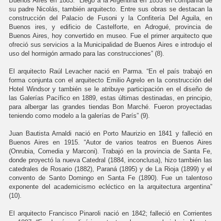
Buenos Aires en 1883. “Llegó a la Argentina en 1855 en compañía de
su padre Nicolás, también arquitecto. Entre sus obras se destacan la
construcción del Palacio de Fusoni y la Confitería Del Aguila, en
Buenos ires, y edificio de Castelforte, en Adrogué, provincia de
Buenos Aires, hoy convertido en museo. Fue el primer arquitecto que
ofreció sus servicios a la Municipalidad de Buenos Aires e introdujo el
uso del hormigón armado para las construcciones” (8).
El arquitecto Raúl Levacher nació en Parma. “En el país trabajó en
forma conjunta con el arquitecto Emilio Agrelo en la construcción del
Hotel Windsor y también se le atribuye participación en el diseño de
las Galerías Pacífico en 1889, estas últimas destinadas, en principio,
para albergar las grandes tiendas Bon Marché. Fueron proyectadas
teniendo como modelo a la galerías de París” (9).
Juan Bautista Arnaldi nació en Porto Maurizio en 1841 y falleció en
Buenos Aires en 1915. “Autor de varios teatros en Buenos Aires
(Onrubia, Comedia y Marconi). Trabajó en la provincia de Santa Fe,
donde proyectó la nueva Catedral (1884, inconclusa), hizo también las
catedrales de Rosario (1882), Paraná (1895) y de La Rioja (1899) y el
convento de Santo Domingo en Santa Fe (1890). Fue un talentoso
exponente del academicismo ecléctico en la arquitectura argentina”
(10).
El arquitecto Francisco Pinaroli nació en 1842; falleció en Corrientes