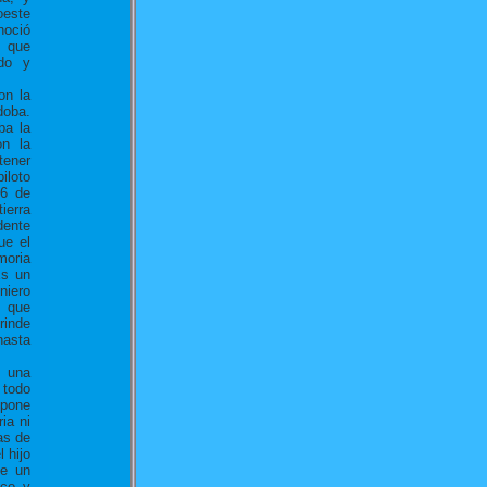
oeste
noció
, que
do y
.
on la
doba.
ba la
on la
tener
iloto
26 de
ierra
dente
ue el
moria
Es un
niero
a que
rinde
hasta
n una
 todo
opone
ia ni
ras de
l hijo
de un
ico y