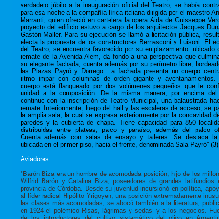
verdadero júbilo a la inauguración oficial del Teatro; se había contr
para esa noche a la compañía lírica italiana dirigida por el maestro An
Marranti, quien ofreció en cartelera la opera Aida de Guisseppe Verd
proyecto del edificio estuvo a cargo de los arquitectos Jacques Dun
Gastón Maller. Para su ejecución se llamó a licitación pública, resul
electa la propuesta de los constructores Bernasconi y Luisoni. El edi
del Teatro, se encuentra favorecido por su emplazamiento: ubicado
remate de la Avenida Alem, da fondo a una perspectiva que culmin
su elegante fachada, cuenta además por su perímetro libre, bordead
las Plazas Payró y Dorrego. La fachada presenta un cuerpo centr
ritmo impar con columnas de orden gigante y aventanamientos.
cuerpo está flanqueado por dos volúmenes pequeños que le conf
unidad a la composición. De la misma manera, por encima del 
continuo con la inscripción de Teatro Municipal, una balaustrada ha
remate. Interiormente, luego del hall y las escaleras de acceso, se p
la amplia sala, la cual se expresa exteriormente por la concavidad d
paredes y la cubierta de chapa. Tiene capacidad para 850 localid
distribuidas entre plateas, palco y paraíso, además del palco ofi
Cuenta además con salas de ensayo y talleres. Se destaca la
ubicada en el primer piso, hacia el frente, denominada Sala Payró” (3)
Aviadores
"Barón Biza era un hombre de acomodada posición, hijo de los millon
Wilfrid Barón y Catalina Biza, poseedores de grandes latifundios 
provincia de Córdoba. Desde su juventud incursionó en política, apo
al líder radical Hipólito Yrigoyen, una posición extremadamente inusu
las clases más acomodadas; se abocó también a la literatura, publi
en 1924 el polémico Risas, lágrimas y sedas, y a los negocios. Fu
de los introductores del cultivo sistemático del olivo en Argenti