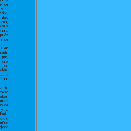
el de
 y el
adre,
embre
rrar,
e sus
e una
spués
es de
ba en
mento
 que,
e una
a, se
ción.
da al
ir un
a. Se
tacto
raban
árcel
ho de
 y la
nal .
dical
 años
ojado