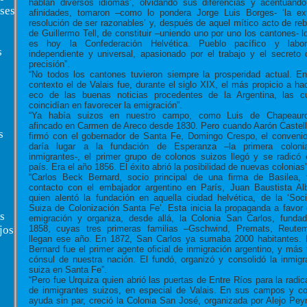
hablan diversos idiomas’, olvidando sus diferencias y acentuand
ses
afinidades, tomaron –como lo pondera Jorge Luis Borges- ‘la ex
resolución de ser razonables’ y, después de aquel mítico acto de reb
de Guillermo Tell, de constituir –uniendo uno por uno los cantones- l
es hoy la Confederación Helvética. Pueblo pacífico y labor
s
independiente y universal, apasionado por el trabajo y el secreto 
precisión”.
“No todos los cantones tuvieron siempre la prosperidad actual. E
contexto el de Valais fue, durante el siglo XIX, el más propicio a ha
eco de las buenas noticias procedentes de la Argentina, las c
coincidían en favorecer la emigración”.
“Ya había suizos en nuestro campo, como Luis de Chapeauro
afincado en Carmen de Areco desde 1830. Pero cuando Aarón Castel
s
firmó con el gobernador de Santa Fe, Domingo Crespo, el conveni
daría lugar a la fundación de Esperanza –la primera coloni
inmigrantes-, el primer grupo de colonos suizos llegó y se radicó 
país. Era el año 1856. El éxito abrió la posibilidad de nuevas colonias”
“Carlos Beck Bernard, socio principal de una firma de Basilea,
contacto con el embajador argentino en París, Juan Baustista Alb
quien alentó la fundación en aquella ciudad helvética, de la ‘Soc
Suiza de Colonización Santa Fe’. Esta inicia la propaganda a favor 
s
emigración y organiza, desde allá, la Colonia San Carlos, funda
1858, cuyas tres primeras familias –Gschwind, Premats, Reute
jos
llegan ese año. En 1872, San Carlos ya sumaba 2000 habitantes.
Bernard fue el primer agente oficial de inmigración argentino, y más 
cónsul de nuestra nación. El fundó, organizó y consolidó la inmigr
suiza en Santa Fe”.
“Pero fue Urquiza quien abrió las puertas de Entre Ríos para la radic
de inmigrantes suizos, en especial de Valais. En sus campos y c
ayuda sin par, creció la Colonia San José, organizada por Alejo Peyr