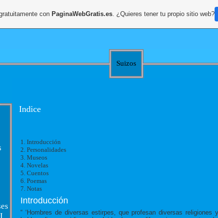
 gratuitamente con
PaginaWebGratis.es
. ¿Quieres tener tu propio sitio web?
Suizos
Indice
1. Introducción
s
2. Personalidades
3. Museos
4. Novelas
5. Cuentos
6. Poemas
7. Notas
Introducción
es
“ ‘Hombres de diversas estirpes, que profesan diversas religiones 
I