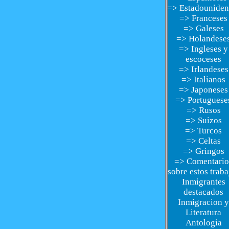
=> Estadouniden
=> Franceses
=> Galeses
=> Holandese
=> Ingleses y
escoceses
=> Irlandeses
=> Italianos
=> Japoneses
=> Portuguese
=> Rusos
=> Suizos
=> Turcos
=> Celtas
=> Gringos
=> Comentario
sobre estos traba
Inmigrantes
destacados
Inmigracion y
Literatura
Antologia