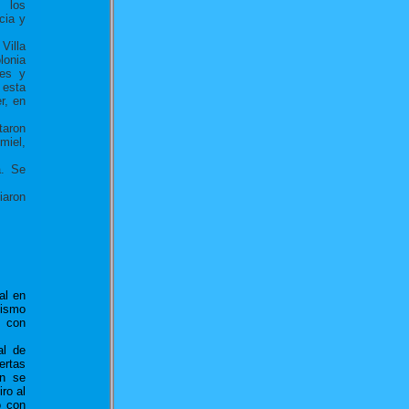
, los
cia y
Villa
lonia
ces y
 esta
r, en
taron
miel,
a. Se
iaron
al en
cismo
, con
al de
ertas
ón se
ro al
ó con