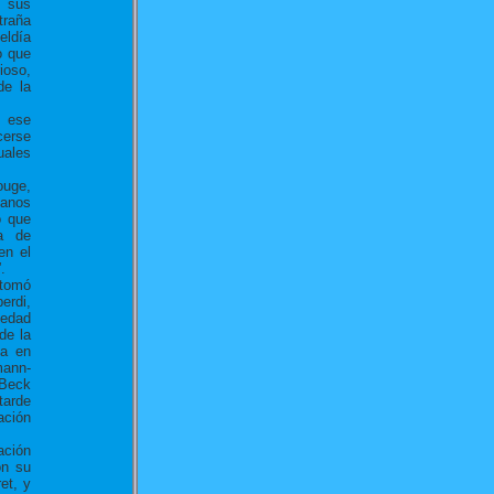
o sus
traña
eldía
o que
ioso,
de la
n ese
cerse
uales
uge,
lanos
o que
a de
en el
.
 tomó
erdi,
iedad
de la
da en
mann-
 Beck
tarde
ación
ación
on su
et, y