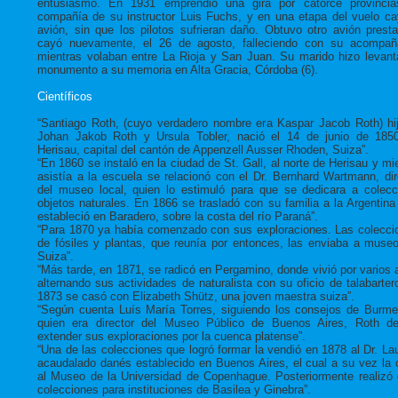
entusiasmo. En 1931 emprendió una gira por catorce provinci
compañía de su instructor Luis Fuchs, y en una etapa del vuelo ca
avión, sin que los pilotos sufrieran daño. Obtuvo otro avión prest
cayó nuevamente, el 26 de agosto, falleciendo con su acompañ
mientras volaban entre La Rioja y San Juan. Su marido hizo levant
monumento a su memoria en Alta Gracia, Córdoba (6).
Científicos
“Santiago Roth, (cuyo verdadero nombre era Kaspar Jacob Roth) hi
Johan Jakob Roth y Ursula Tobler, nació el 14 de junio de 185
Herisau, capital del cantón de Appenzell Ausser Rhoden, Suiza”.
“En 1860 se instaló en la ciudad de St. Gall, al norte de Herisau y mi
asistía a la escuela se relacionó con el Dr. Bernhard Wartmann, dir
del museo local, quien lo estimuló para que se dedicara a colecc
objetos naturales. En 1866 se trasladó con su familia a la Argentina
estableció en Baradero, sobre la costa del río Paraná”.
“Para 1870 ya había comenzado con sus exploraciones. Las colecci
de fósiles y plantas, que reunía por entonces, las enviaba a muse
Suiza”.
“Más tarde, en 1871, se radicó en Pergamino, donde vivió por varios 
alternando sus actividades de naturalista con su oficio de talabarter
1873 se casó con Elizabeth Shütz, una joven maestra suiza”.
“Según cuenta Luís María Torres, siguiendo los consejos de Burmei
quien era director del Museo Público de Buenos Aires, Roth de
extender sus exploraciones por la cuenca platense”.
“Una de las colecciones que logró formar la vendió en 1878 al Dr. La
acaudalado danés establecido en Buenos Aires, el cual a su vez la 
al Museo de la Universidad de Copenhague. Posteriormente realizó 
colecciones para instituciones de Basilea y Ginebra”.