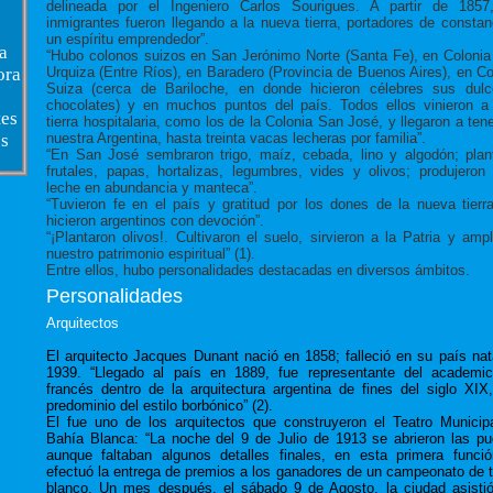
delineada por el Ingeniero Carlos Sourigues. A partir de 1857
inmigrantes fueron llegando a la nueva tierra, portadores de constan
un espíritu emprendedor”.
a
“Hubo colonos suizos en San Jerónimo Norte (Santa Fe), en Colonia 
Urquiza (Entre Ríos), en Baradero (Provincia de Buenos Aires), en Co
ora
Suiza (cerca de Bariloche, en donde hicieron célebres sus dul
chocolates) y en muchos puntos del país. Todos ellos vinieron a
tes
tierra hospitalaria, como los de la Colonia San José, y llegaron a tene
nuestra Argentina, hasta treinta vacas lecheras por familia”.
os
“En San José sembraron trigo, maíz, cebada, lino y algodón; plan
frutales, papas, hortalizas, legumbres, vides y olivos; produjeron 
leche en abundancia y manteca”.
“Tuvieron fe en el país y gratitud por los dones de la nueva tierr
hicieron argentinos con devoción”.
“¡Plantaron olivos!. Cultivaron el suelo, sirvieron a la Patria y ampl
nuestro patrimonio espiritual” (1).
Entre ellos, hubo personalidades destacadas en diversos ámbitos.
Personalidades
Arquitectos
El arquitecto Jacques Dunant nació en 1858; falleció en su país nat
1939. “Llegado al país en 1889, fue representante del academi
francés dentro de la arquitectura argentina de fines del siglo XIX
predominio del estilo borbónico” (2).
El fue uno de los arquitectos que construyeron el Teatro Municip
Bahía Blanca: “La noche del 9 de Julio de 1913 se abrieron las pu
aunque faltaban algunos detalles finales, en esta primera funci
efectuó la entrega de premios a los ganadores de un campeonato de ti
blanco. Un mes después, el sábado 9 de Agosto, la ciudad asisti