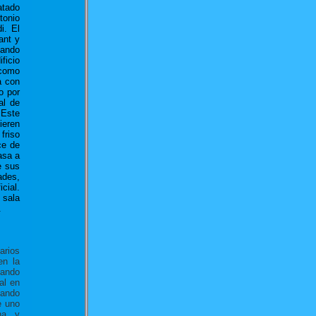
atado
tonio
i. El
ant y
tando
ficio
 como
a con
o por
al de
 Este
ieren
friso
ce de
asa a
e sus
ades,
cial.
 sala
.
arios
en la
yando
al en
cando
e uno
na, y