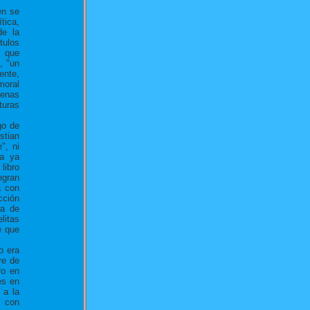
én se
tica,
de la
tulos
a que
, "un
nte,
moral
cenas
turas
go de
stian
", ni
ía ya
libro
egran
a con
cción
la de
litas
e que
o era
re de
ro en
es en
 a la
ó con