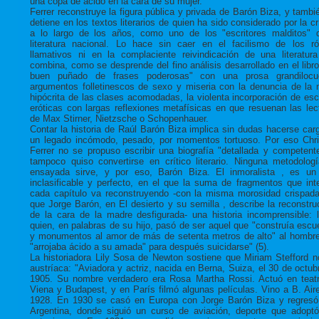
una copa de ácido en la cara de su mujer.
Ferrer reconstruye la figura pública y privada de Barón Biza, y tambi
detiene en los textos literarios de quien ha sido considerado por la crí
a lo largo de los años, como uno de los "escritores malditos" 
literatura nacional. Lo hace sin caer en el facilismo de los ró
llamativos ni en la complaciente reivindicación de una literatur
combina, como se desprende del fino análisis desarrollado en el libro
buen puñado de frases poderosas" con una prosa grandilocue
argumentos folletinescos de sexo y miseria con la denuncia de la 
hipócrita de las clases acomodadas, la violenta incorporación de es
eróticas con largas reflexiones metafísicas en que resuenan las lec
de Max Stirner, Nietzsche o Schopenhauer.
Contar la historia de Raúl Barón Biza implica sin dudas hacerse car
un legado incómodo, pesado, por momentos tortuoso. Por eso Chri
Ferrer no se propuso escribir una biografía "detallada y competente
tampoco quiso convertirse en crítico literario. Ninguna metodolog
ensayada sirve, y por eso, Barón Biza. El inmoralista , es un 
inclasificable y perfecto, en el que la suma de fragmentos que int
cada capítulo va reconstruyendo -con la misma morosidad crispad
que Jorge Barón, en El desierto y su semilla , describe la reconstru
de la cara de la madre desfigurada- una historia incomprensible: 
quien, en palabras de su hijo, pasó de ser aquel que "construía escue
y monumentos al amor de más de setenta metros de alto" al hombr
"arrojaba ácido a su amada" para después suicidarse" (5).
La historiadora Lily Sosa de Newton sostiene que Miriam Stefford n
austríaca: "Aviadora y actriz, nacida en Berna, Suiza, el 30 de octub
1905. Su nombre verdadero era Rosa Martha Rossi. Actuó en teat
Viena y Budapest, y en París filmó algunas películas. Vino a B. Air
1928. En 1930 se casó en Europa con Jorge Barón Biza y regresó
Argentina, donde siguió un curso de aviación, deporte que adopt