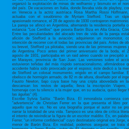
organizó la explotación de minas de wolframio y bismuto en el nor
del país. De vacaciones en Italia, donde llevaba vida de playboy, co
en Venecia a la actriz austríaca Rosa Martha Rossi Hoffmann
actuaba con el seudónimo de Myriam Stefford. Tras un rápi
apasionado romance, el 28 de agosto de 1930 contrajeron matrimonio
La pareja se afincó en Argentina, alternando la residencia porteña c
estancia "Los Cerrillos" que poseía Barón Biza en Alta Gracia, Cór
Entre las peculiaridades del alocado tren de vida de la pareja esta
afición de Stefford a la aviación; adquirieron un monomotor, c
intención de recorrer con él todas las provincias del país. Antes de ob
su brevet, Stefford ya pilotaba, siendo una de las primeras mujeres p
de Argentina. Poco antes del primer aniversario de la boda, el 
agosto de 1931, participaba en un raid aéreo cuando se precipitó a t
en Marayes, provincia de San Juan. Las versiones sobre el acci
estuvieron teñidas del más ríspido sensacionalismo, afirmándose q
accidente había sido provocado por el esposo; éste dedicó a la me
de Stefford un colosal monumento, erigido en el campo familiar. 
obelisco de hormigón armado, de 82 m de altura, diseñado por el inge
Fausto Newton, bajo cuya base hay una cripta abovedada en l
descansan los restos de aquella; lleva la inscripción Viajero, 
homenaje con tu silencio a la mujer que, en su audacia, quiso llegar 
las águilas" (4).
Escribe Sylvia Saítta: "Barón Biza. El inmoralista comienza co
"advertencia" de Christian Ferrer en la que presenta el libro por
aquello que no es. No es una biografía porque el autor no se pr
narrar la totalidad de una vida. Tampoco es una obra de crítica literar
el intento de reivindicar la figura de un escritor maldito. Es, en palab
Ferrer, "un informe confidencial" cuyo destinatario original era Jorge, e
menor de Barón Biza. En realidad, podemos asegurar, se trata 
homenaje a Jorge Barón, autor de El desierto y su semilla , ún