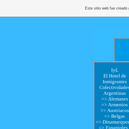
Este sitio web fue creado
IyL
El Hotel de
Inmigrantes
Colectividade
Argentinas
=> Alemanes
=> Armenios
=> Austriacos
=> Belgas
=> Dinamarques
=> Espanioles 