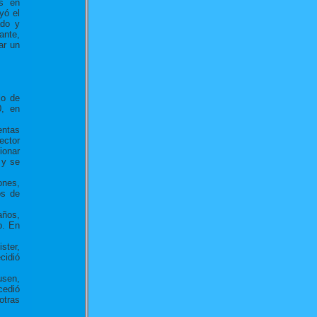
as en
yó el
ado y
ante,
ar un
jo de
0, en
entas
ector
ionar
 y se
ones,
os de
años,
o. En
ster,
cidió
usen,
cedió
otras