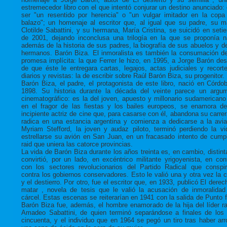
estremecedor libro con el que intentó conjurar un destino anunciado: 
ser "un resentido por herencia" o "un vulgar imitador en la copa
balazo"; un homenaje al escritor que, al igual que su padre, su m
Clotilde Sabattini, y su hermana, María Cristina, se suicidó en seti
de 2001, dejando inconclusa una trilogía en la que se proponía na
además de la historia de sus padres, la biografía de sus abuelos y d
hermanos. Barón Biza. El inmoralista es también la consumación d
promesa implícita: la que Ferrer le hizo, en 1995, a Jorge Barón de
de que éste le entregara cartas, legajos, actas judiciales y recort
diarios y revistas: la de escribir sobre Raúl Barón Biza, su progenitor.
Barón Biza, el padre, el protagonista de este libro, nació en Córdo
1898. Su historia durante la década del veinte parece un argu
cinematográfico: es la del joven, apuesto y millonario sudamericano
en el fragor de las fiestas y los bailes europeos, se enamora d
incipiente actriz de cine que, para casarse con él, abandona su carrer
radica en una estancia argentina y comienza a dedicarse a la avia
Myriam Stefford, la joven y audaz piloto, terminó perdiendo la vi
estrellarse su avión en San Juan, en un fracasado intento de cumpl
raid que uniera las catorce provincias.
La vida de Barón Biza durante los años treinta es, en cambio, distint
convirtió, por un lado, en excéntrico militante yrigoyenista, en con
con los sectores revolucionarios del Partido Radical que conspi
contra los gobiernos conservadores. Esto le valió una y otra vez la c
y el destierro. Por otro, fue el escritor que, en 1933, publicó El derec
matar , novela de tesis que le valió la acusación de inmoralidad
cárcel. Estas escenas se reiterarían en 1941 con la salida de Punto fi
Barón Biza fue, además, el hombre enamorado de la hija del líder ra
Amadeo Sabattini, de quien terminó separándose a finales de los
cincuenta, y el individuo que en 1964 se pegó un tiro tras haber arr