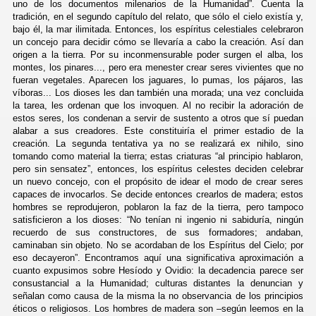
uno de los documentos milenarios de la Humanidad”. Cuenta la
tradición, en el segundo capítulo del relato, que sólo el cielo existía y,
bajo él, la mar ilimitada. Entonces, los espíritus celestiales celebraron
un concejo para decidir cómo se llevaría a cabo la creación. Así dan
origen a la tierra. Por su inconmensurable poder surgen el alba, los
montes, los pinares..., pero era menester crear seres vivientes que no
fueran vegetales. Aparecen los jaguares, lo pumas, los pájaros, las
víboras... Los dioses les dan también una morada; una vez concluida
la tarea, les ordenan que los invoquen. Al no recibir la adoración de
estos seres, los condenan a servir de sustento a otros que sí puedan
alabar a sus creadores. Este constituiría el primer estadio de la
creación. La segunda tentativa ya no se realizará ex nihilo, sino
tomando como material la tierra; estas criaturas “al principio hablaron,
pero sin sensatez”, entonces, los espíritus celestes deciden celebrar
un nuevo concejo, con el propósito de idear el modo de crear seres
capaces de invocarlos. Se decide entonces crearlos de madera; estos
hombres se reprodujeron, poblaron la faz de la tierra, pero tampoco
satisficieron a los dioses: “No tenían ni ingenio ni sabiduría, ningún
recuerdo de sus constructores, de sus formadores; andaban,
caminaban sin objeto. No se acordaban de los Espíritus del Cielo; por
eso decayeron”. Encontramos aquí una significativa aproximación a
cuanto expusimos sobre Hesíodo y Ovidio: la decadencia parece ser
consustancial a la Humanidad; culturas distantes la denuncian y
señalan como causa de la misma la no observancia de los principios
éticos o religiosos. Los hombres de madera son –según leemos en la