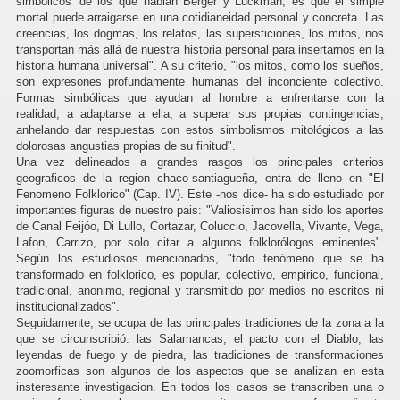
simbólicos' de los que hablan Berger y Luckman, es que el simple
mortal puede arraigarse en una cotidianeidad personal y concreta. Las
creencias, los dogmas, los relatos, las supersticiones, los mitos, nos
transportan más allá de nuestra historia personal para insertarnos en la
historia humana universal". A su criterio, "los mitos, como los sueños,
son expresones profundamente humanas del inconciente colectivo.
Formas simbólicas que ayudan al hombre a enfrentarse con la
realidad, a adaptarse a ella, a superar sus propias contingencias,
anhelando dar respuestas con estos simbolismos mitológicos a las
dolorosas angustias propias de su finitud".
Una vez delineados a grandes rasgos los principales criterios
geograficos de la region chaco-santiagueña, entra de lleno en "El
Fenomeno Folklorico" (Cap. IV). Este -nos dice- ha sido estudiado por
importantes figuras de nuestro pais: "Valiosisimos han sido los aportes
de Canal Feijóo, Di Lullo, Cortazar, Coluccio, Jacovella, Vivante, Vega,
Lafon, Carrizo, por solo citar a algunos folklorólogos eminentes".
Según los estudiosos mencionados, "todo fenómeno que se ha
transformado en folklorico, es popular, colectivo, empirico, funcional,
tradicional, anonimo, regional y transmitido por medios no escritos ni
institucionalizados".
Seguidamente, se ocupa de las principales tradiciones de la zona a la
que se circunscribió: las Salamancas, el pacto con el Diablo, las
leyendas de fuego y de piedra, las tradiciones de transformaciones
zoomorficas son algunos de los aspectos que se analizan en esta
insteresante investigacion. En todos los casos se transcriben una o