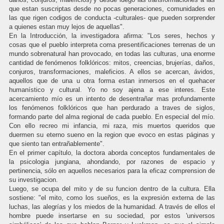
que estan suscriptas desde no pocas generaciones, comunidades en
las que rigen codigos de conducta -culturales- que pueden sorprender
a quienes estan muy lejos de aquellas".
En la Introducción, la investigadora afirma: "Los seres, hechos y
cosas que el pueblo interpreta coma presentificaciones terrenas de un
mundo sobrenatural han provocado, en todas las culturas, una enorme
cantidad de fenómenos folklóricos: mitos, creencias, brujerías, daños,
conjuros, transformaciones, maleficios. A ellos se acercan, ávidos,
aquellos que de una u otra forma estan inmersos en el quehacer
humanístico y cultural. Yo no soy ajena a ese interes. Este
acercamiento mío es un intento de desentrañar mas profundamente
los fenómenos folklóricos que han perdurado a traves de siglos,
formando parte del alma regional de cada pueblo. En especial del mío.
Con ello recreo mi infancia, mi raza, mis muertos queridos que
duermen su eterno sueno en la region que evoco en estas páginas y
que siento tan entrañablemente".
En el primer capítulo, la doctora aborda conceptos fundamentales de
la psicologia jungiana, ahondando, por razones de espacio y
pertinencia, sólo en aquellos necesarios para la eficaz comprension de
su investigacion.
Luego, se ocupa del mito y de su funcion dentro de la cultura. Ella
sostiene: "el mito, como los sueños, es la expresión externa de las
luchas, las alegrías y los miedos de la humanidad. A través de ellos el
hombre puede insertarse en su sociedad, por estos 'universos