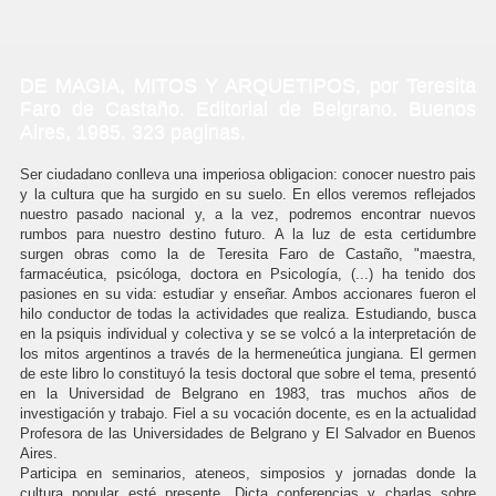
DE MAGIA, MITOS Y ARQUETIPOS, por Teresita
Faro de Castaño. Editorial de Belgrano. Buenos
Aires, 1985. 323 paginas.
Ser ciudadano conlleva una imperiosa obligacion: conocer nuestro pais
y la cultura que ha surgido en su suelo. En ellos veremos reflejados
nuestro pasado nacional y, a la vez, podremos encontrar nuevos
rumbos para nuestro destino futuro. A la luz de esta certidumbre
surgen obras como la de Teresita Faro de Castaño, "maestra,
farmacéutica, psicóloga, doctora en Psicología, (...) ha tenido dos
pasiones en su vida: estudiar y enseñar. Ambos accionares fueron el
hilo conductor de todas la actividades que realiza. Estudiando, busca
en la psiquis individual y colectiva y se se volcó a la interpretación de
los mitos argentinos a través de la hermeneútica jungiana. El germen
de este libro lo constituyó la tesis doctoral que sobre el tema, presentó
en la Universidad de Belgrano en 1983, tras muchos años de
investigación y trabajo. Fiel a su vocación docente, es en la actualidad
Profesora de las Universidades de Belgrano y El Salvador en Buenos
Aires.
Participa en seminarios, ateneos, simposios y jornadas donde la
cultura popular esté presente. Dicta conferencias y charlas sobre