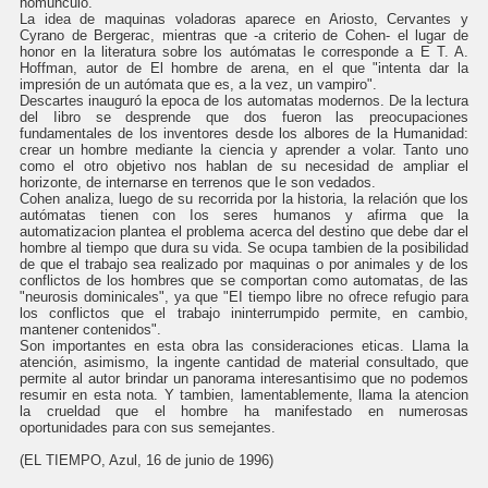
homúnculo.
La idea de maquinas voladoras aparece en Ariosto, Cervantes y
Cyrano de Bergerac, mientras que -a criterio de Cohen- el lugar de
honor en la literatura sobre los autómatas Ie corresponde a E T. A.
Hoffman, autor de El hombre de arena, en el que "intenta dar la
impresión de un autómata que es, a la vez, un vampiro".
Descartes inauguró la epoca de los automatas modernos. De la lectura
del Iibro se desprende que dos fueron las preocupaciones
fundamentales de los inventores desde los albores de la Humanidad:
crear un hombre mediante la ciencia y aprender a volar. Tanto uno
como el otro objetivo nos hablan de su necesidad de ampliar el
horizonte, de internarse en terrenos que Ie son vedados.
Cohen analiza, luego de su recorrida por la historia, la relación que los
autómatas tienen con Ios seres humanos y afirma que la
automatizacion plantea el problema acerca del destino que debe dar el
hombre al tiempo que dura su vida. Se ocupa tambien de la posibilidad
de que el trabajo sea realizado por maquinas o por animales y de los
conflictos de los hombres que se comportan como automatas, de las
"neurosis dominicales", ya que "EI tiempo libre no ofrece refugio para
los conflictos que el trabajo ininterrumpido permite, en cambio,
mantener contenidos".
Son importantes en esta obra las consideraciones eticas. Llama la
atención, asimismo, la ingente cantidad de material consultado, que
permite al autor brindar un panorama interesantisimo que no podemos
resumir en esta nota. Y tambien, lamentablemente, llama la atencion
la crueldad que el hombre ha manifestado en numerosas
oportunidades para con sus semejantes.
(EL TIEMPO, Azul, 16 de junio de 1996)