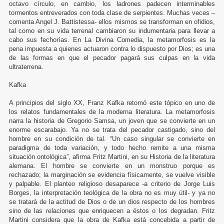
octavo círculo, en cambio, los ladrones padecen interminables
tormentos entreverados con toda clase de serpientes. Muchas veces –
comenta Angel J. Battistessa- ellos mismos se transforman en ofidios,
tal como en su vida terrenal cambiaron su indumentaria para llevar a
cabo sus fechorías. En La Divina Comedia, la metamorfosis es la
pena impuesta a quienes actuaron contra lo dispuesto por Dios; es una
de las formas en que el pecador pagará sus culpas en la vida
ultraterrena.
Kafka
A principios del siglo XX, Franz Kafka retomó este tópico en uno de
los relatos fundamentales de la moderna literatura. La metamorfosis
narra la historia de Gregorio Samsa, un joven que se convierte en un
enorme escarabajo. Ya no se trata del pecador castigado, sino del
hombre en su condición de tal. “Un caso singular se convierte en
paradigma de toda variación, y todo hecho remite a una misma
situación ontológica”, afirma Fritz Martini, en su Historia de la literatura
alemana. El hombre se convierte en un monstruo porque es
rechazado; la marginación se evidencia físicamente, se vuelve visible
y palpable. El planteo religioso desaparece -a criterio de Jorge Luis
Borges, la interpretación teológica de la obra no es muy útil- y ya no
se tratará de la actitud de Dios o de un dios respecto de los hombres
sino de las relaciones que enriquecen a éstos o los degradan. Fritz
Martini considera que la obra de Kafka está concebida a partir de