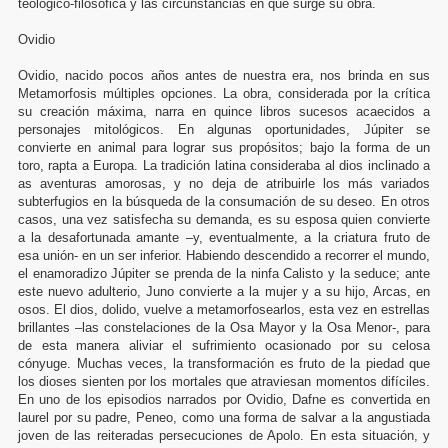
teológico-filosófica y las circunstancias en que surge su obra.
Ovidio
Ovidio, nacido pocos años antes de nuestra era, nos brinda en sus
Metamorfosis múltiples opciones. La obra, considerada por la crítica
su creación máxima, narra en quince libros sucesos acaecidos a
personajes mitológicos. En algunas oportunidades, Júpiter se
convierte en animal para lograr sus propósitos; bajo la forma de un
toro, rapta a Europa. La tradición latina consideraba al dios inclinado a
as
as aventuras amorosas, y no deja de atribuirle los más variados
subterfugios en la búsqueda de la consumación de su deseo. En otros
casos, una vez satisfecha su demanda, es su esposa quien convierte
a la desafortunada amante –y, eventualmente, a la criatura fruto de
esa unión- en un ser inferior. Habiendo descendido a recorrer el mundo,
el enamoradizo Júpiter se prenda de la ninfa Calisto y la seduce; ante
este nuevo adulterio, Juno convierte a la mujer y a su hijo, Arcas, en
osos. El dios, dolido, vuelve a metamorfosearlos, esta vez en estrellas
brillantes –las constelaciones de la Osa Mayor y la Osa Menor-, para
de esta manera aliviar el sufrimiento ocasionado por su celosa
cónyuge. Muchas veces, la transformación es fruto de la piedad que
los dioses sienten por los mortales que atraviesan momentos difíciles.
En uno de los episodios narrados por Ovidio, Dafne es convertida en
laurel por su padre, Peneo, como una forma de salvar a la angustiada
joven de las reiteradas persecuciones de Apolo. En esta situación, y