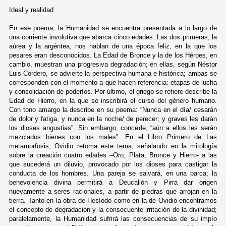
Ideal y realidad
En ese poema, la Humanidad se encuentra presentada a lo largo de
una corriente involutiva que abarca cinco edades. Las dos primeras, la
aúrea y la argéntea, nos hablan de una época feliz, en la que los
pesares eran desconocidos. La Edad de Bronce y la de los Héroes, en
cambio, muestran una progresiva degradación; en ellas, según Néstor
Luis Cordero, se advierte la perspectiva humana e histórica; ambas se
corresponden con el momento a que hacen referencia: etapas de lucha
y consolidación de poderíos. Por último, el griego se refiere describe la
Edad de Hierro, en la que se inscribirá el curso del género humano.
Con tono amargo la describe en su poema: “Nunca en el día/ cesarán
de dolor y fatiga, y nunca en la noche/ de perecer; y graves les darán
los dioses angustias”. Sin embargo, concede, “aún a ellos les serán
mezclados bienes con los males”. En el Libro Primero de Las
metamorfosis, Ovidio retoma este tema, señalando en la mitología
sobre la creación cuatro edades –Oro, Plata, Bronce y Hierro- a las
que sucederá un diluvio, provocado por los dioses para castigar la
conducta de los hombres. Una pareja se salvará, en una barca; la
benevolencia divina permitirá a Deucalión y Pirra dar origen
nuevamente a seres racionales, a partir de piedras que arrojan en la
tierra. Tanto en la obra de Hesíodo como en la de Ovidio encontramos
el concepto de degradación y la consecuente irritación de la divinidad;
paralelamente, la Humanidad sufrirá las consecuencias de su impío