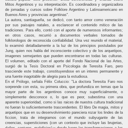
Mitos Argentinos y su interpretación. Es coordinadora y organizadora
de jornadas y cursos sobre Folklore Argentino y Latinoamericano en
Buenos Aires y provincias argentinas".
La autora, santiagueña, se dedicó, con tanto amor como veneración
por sus paisajes natales, a esclarecer el contenido mitico de las
tradiciones. Para ello, contó con el aporte de numerosos informantes;
en otros casos, recurrió a documentos verbales tomados de
folklorologos de reconocida confiabilidad. Una vez reunido el material,
lo examinó detalladamente a la luz de los principios postulados por
Jung, quien nos habla del inconsciente colectivo y de los arquetipos,
imagenes semejantes que pueden encontrarse en todas las culturas.
El volumen, editado con el aporte del Fondo Nacional de las Artes,
surgió de la Tesis Doctoral en Psicologia de Teresita Faro, pero
trasciende este trabajo, constituyendose en un interes permanente y
una fuente inagotable de alegria para la estudiosa.
En el Prólogo, señala Félix Coluccio: "La doctora Teresita Faro nos
sorprende con esta, su primera obra, que profundiza en temas que la
mayor parte de los argentinos conoce muy superficialmente, o
simplemente desconoce o, lo que es peor, subestima con una
aparente superioridad, como si las raices de nuestra cultura tradicional
no fueran lo suficientemente trascendentes. El libro De magia, mitos y
arquetipos que en su desenvolvimiento pareciera rozar los lindes de la
ficcion, trata de integrarnos con el mundo subyugante de las
creencias, supersticiones (con un contexto que incluye las brujerias,
daños, conjuros, maleficios) y desde luego las transformaciones a las