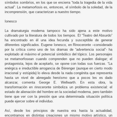
símbolos sombríos, en los que se encierra “toda la tragedia de la vida
actual”. La metamorfosis es, entonces, el símbolo de la soledad, de la
incomprensión, que caracterizan a nuestro tiempo.
Ionesco
La dramaturgia moderna tampoco ha sido ajena a este motivo
cultivado por la literatura de todos los tiempos. El “Teatro del Absurdo”
ha encontrado en él una idea fecunda y susceptible de generar
diferentes significados. Eugene Ionesco, en Rinoceronte –considerado
por la crítica como uno de los dramas de “advertencia social”- ha
explotado al máximo el potencial simbólico del tópico. Los personajes
se metamorfosean cuando comprenden que no pueden dialogar; el
protagonista, lejos de aceptarlo, se opone con todas sus fuerzas. “La
enérgica e irreductible arrogancia de Bérenger (aunque en cierto modo
irracional y estúpida) lo eleva desde la nada congénita que representa
hasta un nivel de abnegado heroísmo que a pocos les es dado
alcanzar, comenta George E. Wellwarth. En esta obra, la
transformación en rinoceronte simboliza un problema existencial: el
estado de alienación del hombre en la sociedad moderna, pero también
tiene que ver con la presión que una determinada situación política
puede ejercer sobre el individuo.
Así, desde los principios de nuestra era hasta la actualidad,
encontramos en distintas creaciones un mismo motivo artístico, un