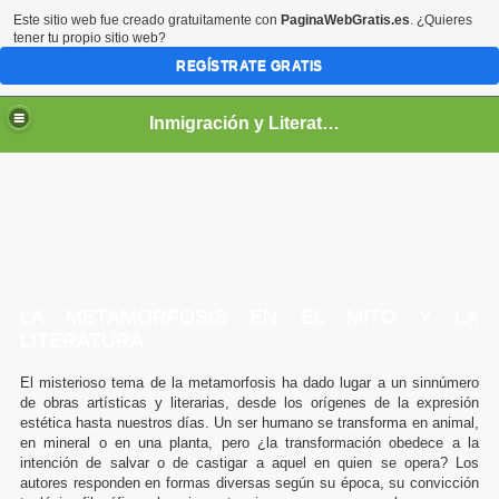
Este sitio web fue creado gratuitamente con
PaginaWebGratis.es
. ¿Quieres
tener tu propio sitio web?
REGÍSTRATE GRATIS
Inmigración y Literatura
LA METAMORFOSIS EN EL MITO Y LA
LITERATURA
El misterioso tema de la metamorfosis ha dado lugar a un sinnúmero
de obras artísticas y literarias, desde los orígenes de la expresión
estética hasta nuestros días. Un ser humano se transforma en animal,
en mineral o en una planta, pero ¿la transformación obedece a la
intención de salvar o de castigar a aquel en quien se opera? Los
autores responden en formas diversas según su época, su convicción