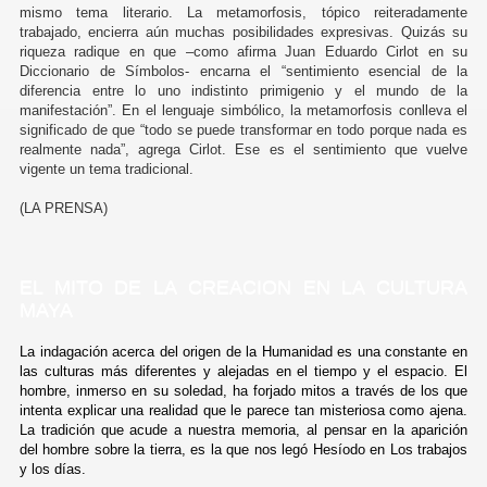
mismo tema literario. La metamorfosis, tópico reiteradamente
trabajado, encierra aún muchas posibilidades expresivas. Quizás su
riqueza radique en que –como afirma Juan Eduardo Cirlot en su
Diccionario de Símbolos- encarna el “sentimiento esencial de la
diferencia entre lo uno indistinto primigenio y el mundo de la
manifestación”. En el lenguaje simbólico, la metamorfosis conlleva el
significado de que “todo se puede transformar en todo porque nada es
realmente nada”, agrega Cirlot. Ese es el sentimiento que vuelve
vigente un tema tradicional.
(LA PRENSA)
EL MITO DE LA CREACION EN LA CULTURA
MAYA
La indagación acerca del origen de la Humanidad es una constante en
las culturas más diferentes y alejadas en el tiempo y el espacio. El
hombre, inmerso en su soledad, ha forjado mitos a través de los que
intenta explicar una realidad que le parece tan misteriosa como ajena.
La tradición que acude a nuestra memoria, al pensar en la aparición
del hombre sobre la tierra, es la que nos legó Hesíodo en Los trabajos
y los días.