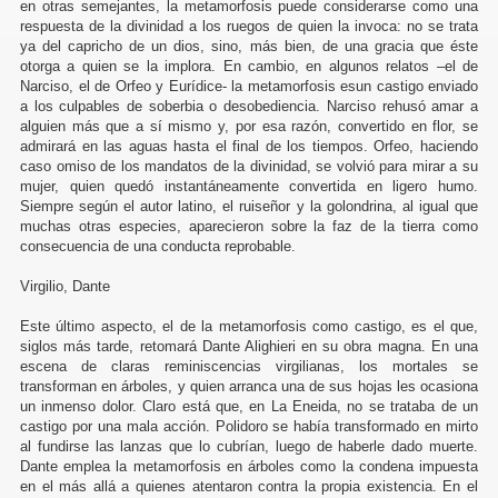
en otras semejantes, la metamorfosis puede considerarse como una
respuesta de la divinidad a los ruegos de quien la invoca: no se trata
ya del capricho de un dios, sino, más bien, de una gracia que éste
otorga a quien se la implora. En cambio, en algunos relatos –el de
Narciso, el de Orfeo y Eurídice- la metamorfosis esun castigo enviado
a los culpables de soberbia o desobediencia. Narciso rehusó amar a
alguien más que a sí mismo y, por esa razón, convertido en flor, se
admirará en las aguas hasta el final de los tiempos. Orfeo, haciendo
caso omiso de los mandatos de la divinidad, se volvió para mirar a su
mujer, quien quedó instantáneamente convertida en ligero humo.
Siempre según el autor latino, el ruiseñor y la golondrina, al igual que
muchas otras especies, aparecieron sobre la faz de la tierra como
consecuencia de una conducta reprobable.
Virgilio, Dante
Este último aspecto, el de la metamorfosis como castigo, es el que,
siglos más tarde, retomará Dante Alighieri en su obra magna. En una
escena de claras reminiscencias virgilianas, los mortales se
transforman en árboles, y quien arranca una de sus hojas les ocasiona
un inmenso dolor. Claro está que, en La Eneida, no se trataba de un
castigo por una mala acción. Polidoro se había transformado en mirto
s trabajos
al fundirse las lanzas que lo cubrían, luego de haberle dado muerte.
Dante emplea la metamorfosis en árboles como la condena impuesta
en el más allá a quienes atentaron contra la propia existencia. En el