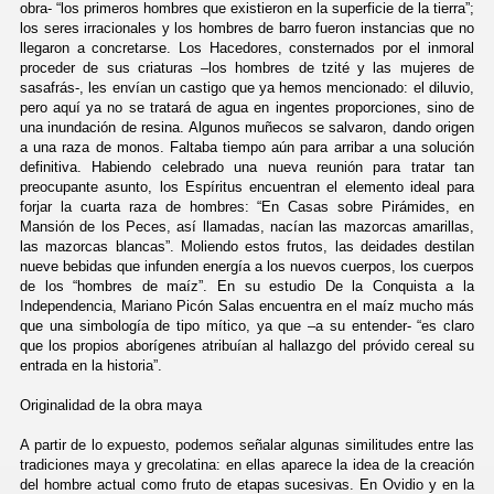
obra- “los primeros hombres que existieron en la superficie de la tierra”;
los seres irracionales y los hombres de barro fueron instancias que no
llegaron a concretarse. Los Hacedores, consternados por el inmoral
proceder de sus criaturas –los hombres de tzité y las mujeres de
sasafrás-, les envían un castigo que ya hemos mencionado: el diluvio,
pero aquí ya no se tratará de agua en ingentes proporciones, sino de
una inundación de resina. Algunos muñecos se salvaron, dando origen
a una raza de monos. Faltaba tiempo aún para arribar a una solución
definitiva. Habiendo celebrado una nueva reunión para tratar tan
preocupante asunto, los Espíritus encuentran el elemento ideal para
forjar la cuarta raza de hombres: “En Casas sobre Pirámides, en
Mansión de los Peces, así llamadas, nacían las mazorcas amarillas,
las mazorcas blancas”. Moliendo estos frutos, las deidades destilan
nueve bebidas que infunden energía a los nuevos cuerpos, los cuerpos
de los “hombres de maíz”. En su estudio De la Conquista a la
Independencia, Mariano Picón Salas encuentra en el maíz mucho más
que una simbología de tipo mítico, ya que –a su entender- “es claro
que los propios aborígenes atribuían al hallazgo del próvido cereal su
entrada en la historia”.
Originalidad de la obra maya
A partir de lo expuesto, podemos señalar algunas similitudes entre las
tradiciones maya y grecolatina: en ellas aparece la idea de la creación
del hombre actual como fruto de etapas sucesivas. En Ovidio y en la