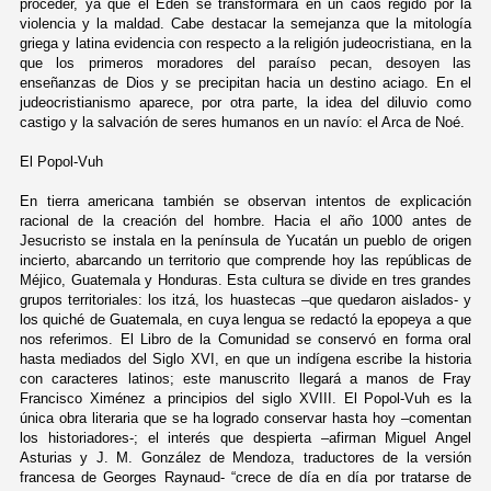
proceder, ya que el Edén se transformará en un caos regido por la
violencia y la maldad. Cabe destacar la semejanza que la mitología
griega y latina evidencia con respecto a la religión judeocristiana, en la
que los primeros moradores del paraíso pecan, desoyen las
enseñanzas de Dios y se precipitan hacia un destino aciago. En el
judeocristianismo aparece, por otra parte, la idea del diluvio como
castigo y la salvación de seres humanos en un navío: el Arca de Noé.
El Popol-Vuh
En tierra americana también se observan intentos de explicación
racional de la creación del hombre. Hacia el año 1000 antes de
Jesucristo se instala en la península de Yucatán un pueblo de origen
incierto, abarcando un territorio que comprende hoy las repúblicas de
Méjico, Guatemala y Honduras. Esta cultura se divide en tres grandes
grupos territoriales: los itzá, los huastecas –que quedaron aislados- y
los quiché de Guatemala, en cuya lengua se redactó la epopeya a que
nos referimos. El Libro de la Comunidad se conservó en forma oral
hasta mediados del Siglo XVI, en que un indígena escribe la historia
con caracteres latinos; este manuscrito llegará a manos de Fray
Francisco Ximénez a principios del siglo XVIII. El Popol-Vuh es la
única obra literaria que se ha logrado conservar hasta hoy –comentan
los historiadores-; el interés que despierta –afirman Miguel Angel
Asturias y J. M. González de Mendoza, traductores de la versión
francesa de Georges Raynaud- “crece de día en día por tratarse de