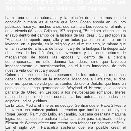
LOS ROBOTS EN EL MITO Y EN LA CIENCIA, por
John Cohen. Mexico, Grijalbo, 197 paginas.
La historia de los autómatas y la relación de los mismos con la
condición humana es el tema que John Cohen aborda en un libro
publicado hace ya muchos años, que se titula Los robots en el mito y
en la ciencia (Mexico, Grijalbo, 197 paginas), "Este libro -afirma- es un
ensayo dentro del campo de la historia de las ideas". Su protagonista
"Aparece de repente aqui, allá y en todas partes, en el mito, en la
leyenda, en la poesia, en la religión y en el misticismo, lo mismo que
en la historia de la fisica, de la quimica y de Ia biologia. Ha despertado
el interes de los filósofos, los inventores y Ios constructores de
mecanismos de todas las epocas y, dentro de la ciencia
contemporanea, no sólo domina las ideas, sino que favorece
imperiosamente la transformación, en el futuro inmediato, de toda
nuestra vida domestica y social".
Cohen sostiene que los antecesores de Ios automatas modernos
deben ser buscados en la mitologia, Menciona a Hefaistos, el dios
deforme, que es servido por asistentes de oro; a Dedalo, que tiene un
paralelo en la saga germanica de Wayland el Herrero; a la cabeza
parlante de Orfeo, en Lesbos; a los neurospastas romanos, títeres
manejados por medio de cuerdas; a los automatas creados por
egipcios, indios y chinos
En la Edad Media, el interes no decayó. Se dice que el Papa Silvestre
II invento una cabeza parlante, creacion que tambien se atribuye a
Roger Bacon. Raimundo Lulio, en cambio, buscaba crear una maquina
lógica con la que se pudiera hallar la razón para explicarlo todo y
Eleazar de Worms ofrece una receta para fabricar un hombre artificial.
En el siglo XVI, Paracelso sostenia que era posible crear el